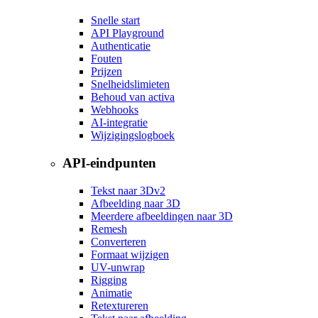
Snelle start
API Playground
Authenticatie
Fouten
Prijzen
Snelheidslimieten
Behoud van activa
Webhooks
AI-integratie
Wijzigingslogboek
API-eindpunten
Tekst naar 3D
v2
Afbeelding naar 3D
Meerdere afbeeldingen naar 3D
Remesh
Converteren
Formaat wijzigen
UV-unwrap
Rigging
Animatie
Retextureren