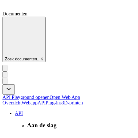
Documenten
Zoek documenten...
K
API Playground openen
Open Web App
Overzicht
Webapp
API
Plug-ins
3D-printen
API
Aan de slag