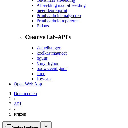
Tekst naar afbeelding
Afbeelding naar afbeelding
meerkleurenprint
Printbaarheid analyseren
Printbaarheid repareren
Balans
Creative Lab-API's
sleutelhanger
koelkastmagneet
figuur
Vinyl figuur
bouwsteenfiguur
lamp
Keycap
Open Web App
Documenten
›
API
›
Prijzen
Pagina kopiëren