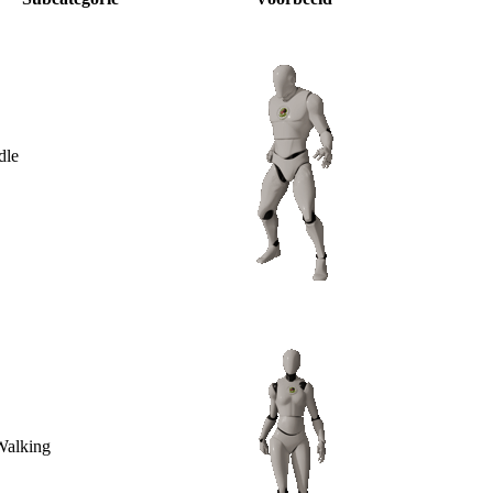
dle
Walking