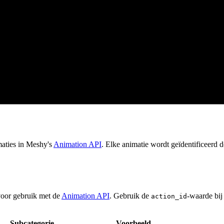
maties in Meshy's
Animation API
. Elke animatie wordt geïdentificeerd 
 voor gebruik met de
Animation API
. Gebruik de
-waarde bij
action_id
Subcategorie
Voorbeeld