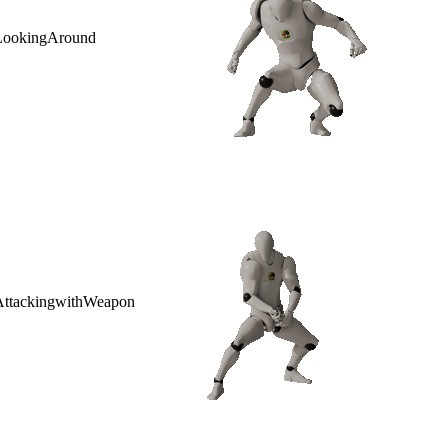
LookingAround
AttackingwithWeapon