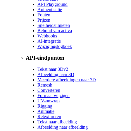
API Playground
Authenticatie
Fouten
Prijzen
Snelheidslimieten
Behoud van activa
Webhooks
AI-integratie
Wijzigingslogboek
API-eindpunten
Tekst naar 3D
v2
Afbeelding naar 3D
Meerdere afbeeldingen naar 3D
Remesh
Converteren
Formaat wijzigen
UV-unwrap
Rigging
Animatie
Retextureren
Tekst naar afbeelding
Afbeelding naar afbeelding