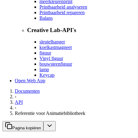
meerkleurenprint
Printbaarheid analyseren
Printbaarheid repareren
Balans
Creative Lab-API's
sleutelhanger
koelkastmagneet
figuur
Vinyl figuur
bouwsteenfiguur
lamp
Keycap
Open Web App
Documenten
›
API
›
Referentie voor Animatiebibliotheek
Pagina kopiëren