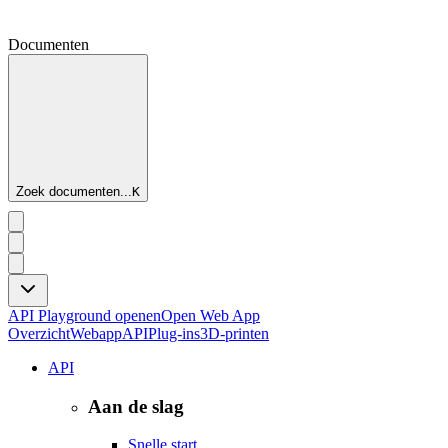
Documenten
Zoek documenten...
K
API Playground openen
Open Web App
Overzicht
Webapp
API
Plug-ins
3D-printen
API
Aan de slag
Snelle start