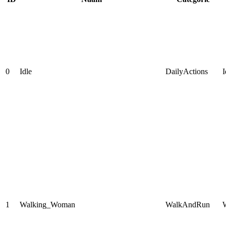
0
Idle
DailyActions
I
1
Walking_Woman
WalkAndRun