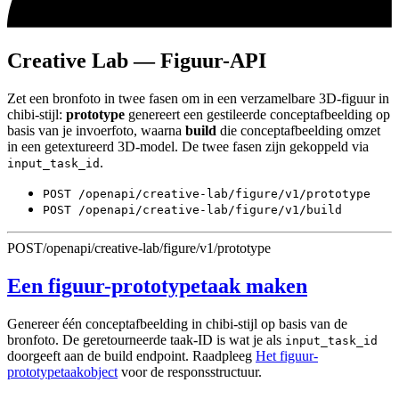
Creative Lab — Figuur-API
Zet een bronfoto in twee fasen om in een verzamelbare 3D-figuur in
chibi-stijl:
prototype
genereert een gestileerde conceptafbeelding op
basis van je invoerfoto, waarna
build
die conceptafbeelding omzet
in een getextureerd 3D-model. De twee fasen zijn gekoppeld via
.
input_task_id
POST /openapi/creative-lab/figure/v1/prototype
POST /openapi/creative-lab/figure/v1/build
POST
/openapi/creative-lab/figure/v1/prototype
Een figuur-prototypetaak maken
Genereer één conceptafbeelding in chibi-stijl op basis van de
bronfoto. De geretourneerde taak-ID is wat je als
input_task_id
doorgeeft aan de build endpoint. Raadpleeg
Het figuur-
prototypetaakobject
voor de responsstructuur.