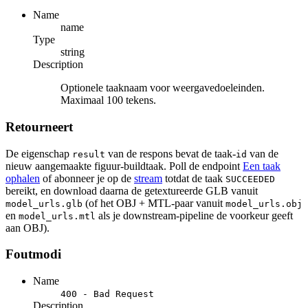
Name
name
Type
string
Description
Optionele taaknaam voor weergavedoeleinden.
Maximaal 100 tekens.
Retourneert
De eigenschap
van de respons bevat de taak-
van de
result
id
nieuw aangemaakte figuur-buildtaak. Poll de endpoint
Een taak
ophalen
of abonneer je op de
stream
totdat de taak
SUCCEEDED
bereikt, en download daarna de getextureerde GLB vanuit
(of het OBJ + MTL-paar vanuit
model_urls.glb
model_urls.obj
en
als je downstream-pipeline de voorkeur geeft
model_urls.mtl
aan OBJ).
Foutmodi
Name
400 - Bad Request
Description