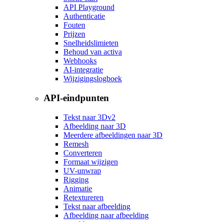
API Playground
Authenticatie
Fouten
Prijzen
Snelheidslimieten
Behoud van activa
Webhooks
AI-integratie
Wijzigingslogboek
API-eindpunten
Tekst naar 3D
v2
Afbeelding naar 3D
Meerdere afbeeldingen naar 3D
Remesh
Converteren
Formaat wijzigen
UV-unwrap
Rigging
Animatie
Retextureren
Tekst naar afbeelding
Afbeelding naar afbeelding