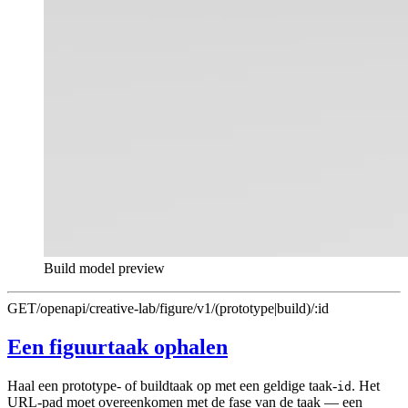
Build model preview
GET
/openapi/creative-lab/figure/v1/(prototype|build)/:id
Een figuurtaak ophalen
Haal een prototype- of buildtaak op met een geldige taak-
. Het
id
URL-pad moet overeenkomen met de fase van de taak — een