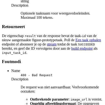
string
Description
Optionele taaknaam voor weergavedoeleinden.
Maximaal 100 tekens.
Retourneert
De eigenschap
van de response bevat de taak-
van de
result
id
nieuw aangemaakte figuur-prototypetaak. Poll de
Een taak ophalen
endpoint of abonneer je op de
stream
totdat de taak
SUCCEEDED
bereikt, en geef die ID vervolgens door aan de
build endpoint
als
.
input_task_id
Foutmodi
Name
400 - Bad Request
Description
De request was niet aanvaardbaar. Veelvoorkomende
oorzaken:
Ontbrekende parameter
:
is vereist.
image_url
Ongeldig afbeeldingsformaat
: De opgegeven