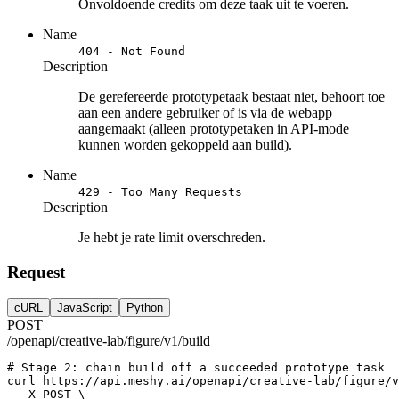
Onvoldoende credits om deze taak uit te voeren.
Name
404 - Not Found
Description
De gerefereerde prototypetaak bestaat niet, behoort toe
aan een andere gebruiker of is via de webapp
aangemaakt (alleen prototypetaken in API-mode
kunnen worden gekoppeld aan build).
Name
429 - Too Many Requests
Description
Je hebt je rate limit overschreden.
Request
cURL
JavaScript
Python
POST
/openapi/creative-lab/figure/v1/build
# Stage 2: chain build off a succeeded prototype task
curl
https://api.meshy.ai/openapi/creative-lab/figure/v
-X
POST
 \