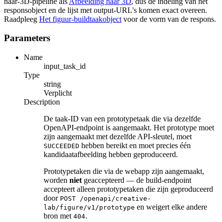
naar-3D-pipeline als
Afbeelding naar 3D
, dus de indeling van het
responsobject en de lijst met output-URL's komen exact overeen.
Raadpleeg
Het figuur-buildtaakobject
voor de vorm van de respons.
Parameters
Name
input_task_id
Type
string
Verplicht
Description
De taak-ID van een prototypetaak die via dezelfde
OpenAPI-endpoint is aangemaakt. Het prototype moet
zijn aangemaakt met dezelfde API-sleutel, moet
hebben bereikt en moet precies één
SUCCEEDED
kandidaatafbeelding hebben geproduceerd.
Prototypetaken die via de webapp zijn aangemaakt,
worden
niet
geaccepteerd — de build-endpoint
accepteert alleen prototypetaken die zijn geproduceerd
door
POST /openapi/creative-
en weigert elke andere
lab/figure/v1/prototype
bron met
.
404