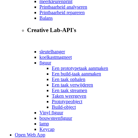
meerkleurenprint
Printbaarheid analyseren
Printbaarheid repareren
Balans
Creative Lab-API's
sleutelhanger
koelkastmagneet
figuur
Een prototypetaak aanmaken
Een build-taak aanmaken
Een taak ophalen
Een taak verwijderen
Een taak streamen
Taken weergeven
Prototypeobject
Build-object
Vinyl figuur
bouwsteenfiguur
lamp
Keycap
Open Web App