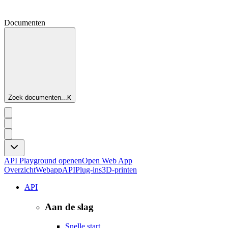
Documenten
Zoek documenten...
K
API Playground openen
Open Web App
Overzicht
Webapp
API
Plug-ins
3D-printen
API
Aan de slag
Snelle start