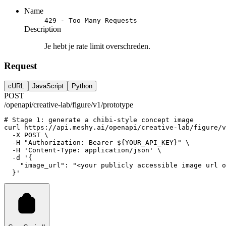
Name
429 - Too Many Requests
Description
Je hebt je rate limit overschreden.
Request
cURL
JavaScript
Python
POST
/openapi/creative-lab/figure/v1/prototype
# Stage 1: generate a chibi-style concept image
curl
https://api.meshy.ai/openapi/creative-lab/figure/v
-X
POST
 \
-H
"Authorization: Bearer ${YOUR_API_KEY}"
 \
-H
'Content-Type: application/json'
 \
-d
'{
    "image_url": "<your publicly accessible image url o
  }'