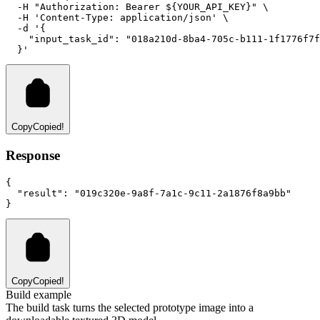
-H
"Authorization: Bearer ${YOUR_API_KEY}"
 \
-H
'Content-Type: application/json'
 \
-d
'{
    "input_task_id": "018a210d-8ba4-705c-b111-1f1776f7f
  }'
Copy
Copied!
Response
{
"result"
:
"019c320e-9a8f-7a1c-9c11-2a1876f8a9bb"
}
Copy
Copied!
Build example
The build task turns the selected prototype image into a