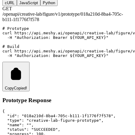
cURL
JavaScript
Python
GET
/openapi/creative-lab/figure/v1/prototype/018a210d-8ba4-705c-
b111-1f1776f7f578
# Prototype
curl
https://api.meshy.ai/openapi/creative-lab/figure/v
-H
"Authorization: Bearer ${YOUR_API_KEY}"
# Build
curl
https://api.meshy.ai/openapi/creative-lab/figure/v
-H
"Authorization: Bearer ${YOUR_API_KEY}"
Copy
Copied!
Prototype Response
{
"id"
:
"018a210d-8ba4-705c-b111-1f1776f7f578"
,
"type"
:
"creative-lab-figure-prototype"
,
"name"
:
""
,
"status"
:
"SUCCEEDED"
,
"progress"
:
100
,