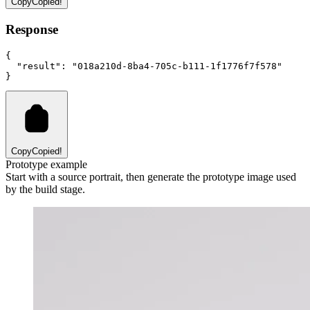
Copy
Copied!
Response
{
"result"
:
"018a210d-8ba4-705c-b111-1f1776f7f578"
}
Copy
Copied!
Prototype example
Start with a source portrait, then generate the prototype image used
by the build stage.