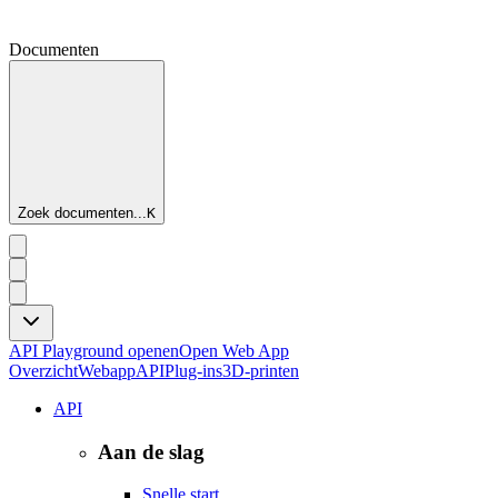
Documenten
Zoek documenten...
K
API Playground openen
Open Web App
Overzicht
Webapp
API
Plug-ins
3D-printen
API
Aan de slag
Snelle start