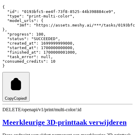
{
"id"
:
"0193bfc5-ee4f-73f8-8525-44b398884ce9"
,
"type"
:
"print-multi-color"
,
"model_urls"
:
 {
"3mf"
:
"https://assets.meshy.ai/***/tasks/0193bfc
}
,
"progress"
:
100
,
"status"
:
"SUCCEEDED"
,
"created_at"
:
1699999999000
,
"started_at"
:
1700000000000
,
"finished_at"
:
1700000001000
,
"task_error"
:
null
,
"consumed_credits"
:
10
}
Copy
Copied!
DELETE
/openapi/v1/print/multi-color/:id
Meerkleurige 3D-printtaak verwijderen