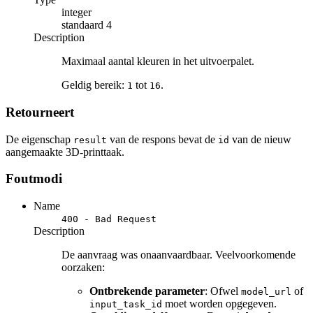
integer
standaard
4
Description
Maximaal aantal kleuren in het uitvoerpalet.
Geldig bereik:
tot
.
1
16
Retourneert
De eigenschap
van de respons bevat de
van de nieuw
result
id
aangemaakte 3D-printtaak.
Foutmodi
Name
400 - Bad Request
Description
De aanvraag was onaanvaardbaar. Veelvoorkomende
oorzaken:
Ontbrekende parameter
: Ofwel
of
model_url
moet worden opgegeven.
input_task_id