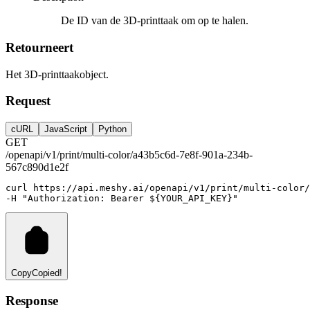
De ID van de 3D-printtaak om op te halen.
Retourneert
Het 3D-printtaakobject.
Request
cURL
JavaScript
Python
GET
/openapi/v1/print/multi-color/a43b5c6d-7e8f-901a-234b-
567c890d1e2f
curl
https://api.meshy.ai/openapi/v1/print/multi-color/
-H 
"Authorization: Bearer ${YOUR_API_KEY}"
Copy
Copied!
Response