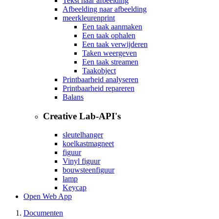
Tekst naar afbeelding
Afbeelding naar afbeelding
meerkleurenprint
Een taak aanmaken
Een taak ophalen
Een taak verwijderen
Taken weergeven
Een taak streamen
Taakobject
Printbaarheid analyseren
Printbaarheid repareren
Balans
Creative Lab-API's
sleutelhanger
koelkastmagneet
figuur
Vinyl figuur
bouwsteenfiguur
lamp
Keycap
Open Web App
Documenten