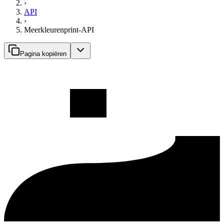
›
API
›
Meerkleurenprint-API
Pagina kopiëren