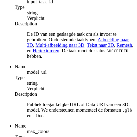
input_task_id
Type
string
Verplicht
Description
De ID van een geslaagde taak om als invoer te
gebruiken. Ondersteunde taaktypen:
Afbeelding naar
3D
,
Multi-afbeelding naar 3D
,
Tekst naar 3D
,
Remesh
,
en
Hertextureren
. De taak moet de status
SUCCEEDED
hebben.
Name
model_url
Type
string
Verplicht
Description
Publiek toegankelijke URL of Data URI van een 3D-
model. We ondersteunen momenteel de formaten
.glb
en
.
.fbx
Name
max_colors
Type