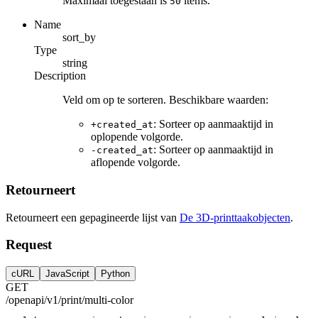
Maximaal toegestaan is
items.
50
Name
sort_by
Type
string
Description
Veld om op te sorteren. Beschikbare waarden:
: Sorteer op aanmaaktijd in
+created_at
oplopende volgorde.
: Sorteer op aanmaaktijd in
-created_at
aflopende volgorde.
Retourneert
Retourneert een gepagineerde lijst van
De 3D-printtaakobjecten
.
Request
cURL
JavaScript
Python
GET
/openapi/v1/print/multi-color