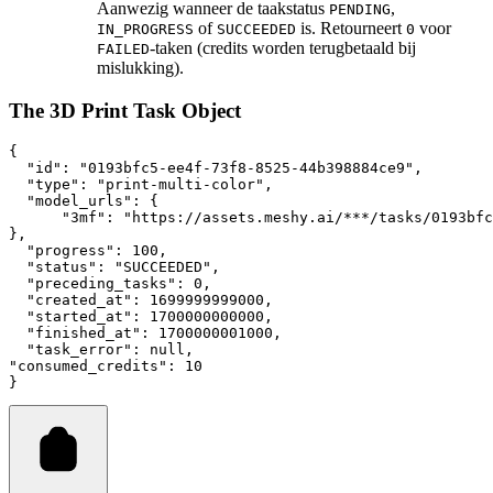
Aanwezig wanneer de taakstatus
,
PENDING
of
is. Retourneert
voor
IN_PROGRESS
SUCCEEDED
0
-taken (credits worden terugbetaald bij
FAILED
mislukking).
The 3D Print Task Object
{
"id"
:
"0193bfc5-ee4f-73f8-8525-44b398884ce9"
,
"type"
:
"print-multi-color"
,
"model_urls"
:
 {
"3mf"
:
"https://assets.meshy.ai/***/tasks/0193bfc
}
,
"progress"
:
100
,
"status"
:
"SUCCEEDED"
,
"preceding_tasks"
:
0
,
"created_at"
:
1699999999000
,
"started_at"
:
1700000000000
,
"finished_at"
:
1700000001000
,
"task_error"
:
null
,
"consumed_credits"
:
10
}