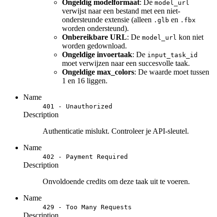
Ongeldig modelformaat
: De
model_url
verwijst naar een bestand met een niet-
ondersteunde extensie (alleen
en
.glb
.fbx
worden ondersteund).
Onbereikbare URL
: De
kon niet
model_url
worden gedownload.
Ongeldige invoertaak
: De
input_task_id
moet verwijzen naar een succesvolle taak.
Ongeldige max_colors
: De waarde moet tussen
1 en 16 liggen.
Name
401 - Unauthorized
Description
Authenticatie mislukt. Controleer je API-sleutel.
Name
402 - Payment Required
Description
Onvoldoende credits om deze taak uit te voeren.
Name
429 - Too Many Requests
Description