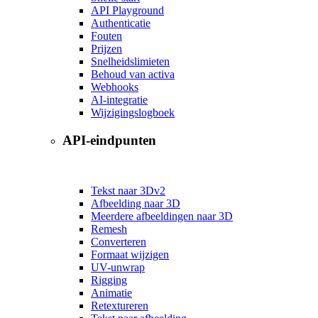
API Playground
Authenticatie
Fouten
Prijzen
Snelheidslimieten
Behoud van activa
Webhooks
AI-integratie
Wijzigingslogboek
API-eindpunten
Tekst naar 3D
v2
Afbeelding naar 3D
Meerdere afbeeldingen naar 3D
Remesh
Converteren
Formaat wijzigen
UV-unwrap
Rigging
Animatie
Retextureren