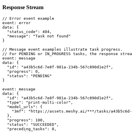
Response Stream
// Error event example
event
:
 error
data
:
 {
"status_code"
: 
404
,
"message"
: 
"Task not found"
}
// Message event examples illustrate task progress.
// For PENDING or IN_PROGRESS tasks, the response strea
event
:
 message
data
:
 {
"id"
: 
"a43b5c6d-7e8f-901a-234b-567c890d1e2f"
,
"progress"
: 
0
,
"status"
: 
"PENDING"
}
event
:
 message
data
:
 {
"id"
: 
"a43b5c6d-7e8f-901a-234b-567c890d1e2f"
,
"type"
: 
"print-multi-color"
,
"model_urls"
: {
"3mf"
:
"https://assets.meshy.ai/***/tasks/a43b5c6d-
  }
,
"progress"
: 
100
,
"status"
: 
"SUCCEEDED"
,
"preceding_tasks"
: 
0
,