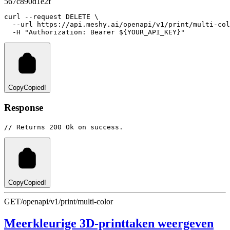
567c890d1e2f
curl
--request
DELETE
 \
--url
https://api.meshy.ai/openapi/v1/print/multi-col
-H
"Authorization: Bearer ${YOUR_API_KEY}"
Copy
Copied!
Response
// Returns 200 Ok on success.
Copy
Copied!
GET
/openapi/v1/print/multi-color
Meerkleurige 3D-printtaken weergeven