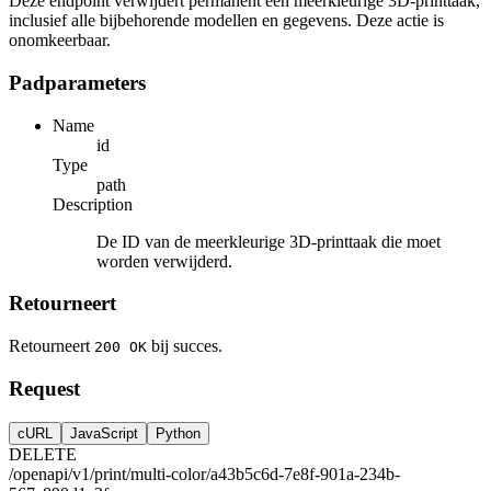
Deze endpoint verwijdert permanent een meerkleurige 3D-printtaak,
inclusief alle bijbehorende modellen en gegevens. Deze actie is
onomkeerbaar.
Padparameters
Name
id
Type
path
Description
De ID van de meerkleurige 3D-printtaak die moet
worden verwijderd.
Retourneert
Retourneert
bij succes.
200 OK
Request
cURL
JavaScript
Python
DELETE
/openapi/v1/print/multi-color/a43b5c6d-7e8f-901a-234b-