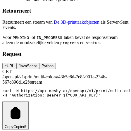
Retourneert
Retourneert een stream van
De 3D-printtaakobjecten
als Server-Sent
Events.
Voor
- of
-taken bevat de responsstream
PENDING
IN_PROGRESS
alleen de noodzakelijke velden
en
.
progress
status
Request
cURL
JavaScript
Python
GET
/openapi/v1/print/multi-color/a43b5c6d-7e8f-901a-234b-
567c890d1e2f/stream
curl
-N
https://api.meshy.ai/openapi/v1/print/multi-col
-H 
"Authorization: Bearer ${YOUR_API_KEY}"
Copy
Copied!