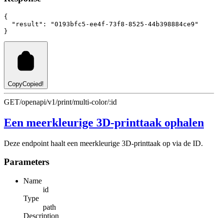
{
"result"
:
"0193bfc5-ee4f-73f8-8525-44b398884ce9"
}
Copy
Copied!
GET
/openapi/v1/print/multi-color/:id
Een meerkleurige 3D-printtaak ophalen
Deze endpoint haalt een meerkleurige 3D-printtaak op via de ID.
Parameters
Name
id
Type
path
Description