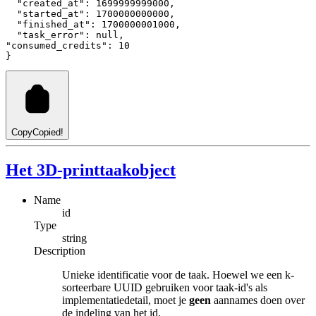
"created_at"
: 
1699999999000
,
"started_at"
: 
1700000000000
,
"finished_at"
: 
1700000001000
,
"task_error"
: 
null
,
"consumed_credits"
: 
10
}
Copy
Copied!
Het 3D-printtaakobject
Name
id
Type
string
Description
Unieke identificatie voor de taak. Hoewel we een k-
sorteerbare UUID gebruiken voor taak-id's als
implementatiedetail, moet je
geen
aannames doen over
de indeling van het id.