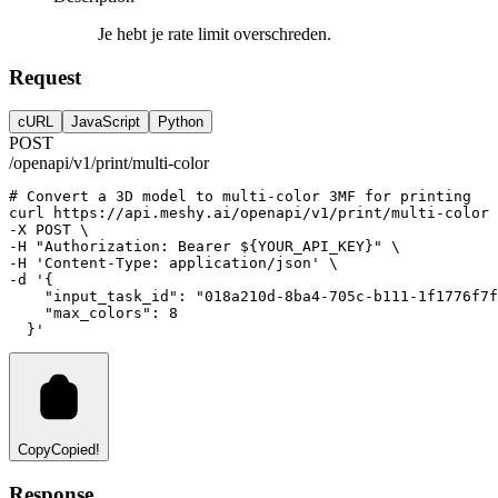
Je hebt je rate limit overschreden.
Request
cURL
JavaScript
Python
POST
/openapi/v1/print/multi-color
# Convert a 3D model to multi-color 3MF for printing
curl
https://api.meshy.ai/openapi/v1/print/multi-color
 
-X 
POST
 \
-H 
"Authorization: Bearer ${YOUR_API_KEY}"
 \
-H 
'Content-Type: application/json'
 \
-d 
'{
    "input_task_id": "018a210d-8ba4-705c-b111-1f1776f7f
    "max_colors": 8
  }'
Copy
Copied!
Response