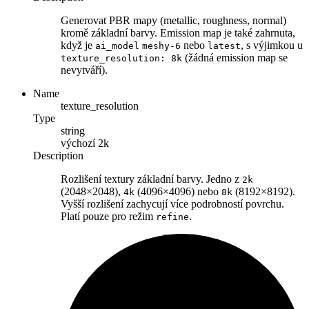
Generovat PBR mapy (metallic, roughness, normal)
kromě základní barvy. Emission map je také zahrnuta,
když je
nebo
, s výjimkou u
ai_model
meshy-6
latest
(žádná emission map se
texture_resolution: 8k
nevytváří).
Name
texture_resolution
Type
string
výchozí
2k
Description
Rozlišení textury základní barvy. Jedno z
2k
(2048×2048),
(4096×4096) nebo
(8192×8192).
4k
8k
Vyšší rozlišení zachycují více podrobností povrchu.
Platí pouze pro režim
.
refine