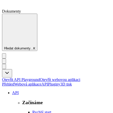
Dokumenty
Hledat dokumenty...
K
Otevřít API Playground
Otevřít webovou aplikaci
Přehled
Webová aplikace
API
Pluginy
3D tisk
API
Začínáme
Rychlý start