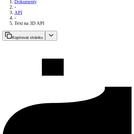
Dokumenty
›
API
›
Text na 3D API
Kopírovat stránku