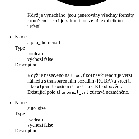
Když je vynecháno, jsou generovány všechny formáty
kromě
je zahrnut pouze při explicitním
3mf.
3mf
určení.
Name
alpha_thumbnail
Type
boolean
výchozí
false
Description
Když je nastaveno na
, úkol navíc rendruje verzi
true
náhledu s transparentním pozadím (RGBA) a vrací ji
jako
na GET odpovědi.
alpha_thumbnail_url
Existující pole
zůstává nezměněno.
thumbnail_url
Name
auto_size
Type
boolean
výchozí
false
Description