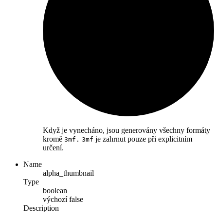
Když je vynecháno, jsou generovány všechny formáty
kromě
je zahrnut pouze při explicitním
3mf.
3mf
určení.
Name
alpha_thumbnail
Type
boolean
výchozí
false
Description