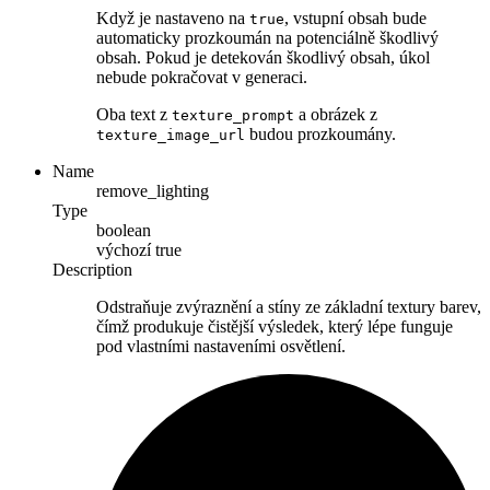
Když je nastaveno na
, vstupní obsah bude
true
automaticky prozkoumán na potenciálně škodlivý
obsah. Pokud je detekován škodlivý obsah, úkol
nebude pokračovat v generaci.
Oba text z
a obrázek z
texture_prompt
budou prozkoumány.
texture_image_url
Name
remove_lighting
Type
boolean
výchozí
true
Description
Odstraňuje zvýraznění a stíny ze základní textury barev,
čímž produkuje čistější výsledek, který lépe funguje
pod vlastními nastaveními osvětlení.