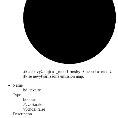
a
vyžadují
nebo
. U
4k
8k
ai_model
meshy-6
latest
se nevytváří žádná emission map.
8k
Name
hd_texture
Type
boolean
⚠
zastaralé
výchozí
false
Description