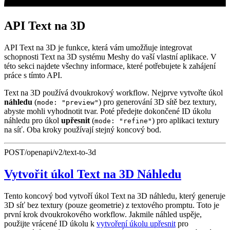
API Text na 3D
API Text na 3D je funkce, která vám umožňuje integrovat
schopnosti Text na 3D systému Meshy do vaší vlastní aplikace. V
této sekci najdete všechny informace, které potřebujete k zahájení
práce s tímto API.
Text na 3D používá dvoukrokový workflow. Nejprve vytvořte úkol
náhledu
(
) pro generování 3D sítě bez textury,
mode: "preview"
abyste mohli vyhodnotit tvar. Poté předejte dokončené ID úkolu
náhledu pro úkol
upřesnit
(
) pro aplikaci textury
mode: "refine"
na síť. Oba kroky používají stejný koncový bod.
POST
/openapi/v2/text-to-3d
Vytvořit úkol Text na 3D Náhledu
Tento koncový bod vytvoří úkol Text na 3D náhledu, který generuje
3D síť bez textury (pouze geometrie) z textového promptu. Toto je
první krok dvoukrokového workflow. Jakmile náhled uspěje,
použijte vrácené ID úkolu k
vytvoření úkolu upřesnit
pro