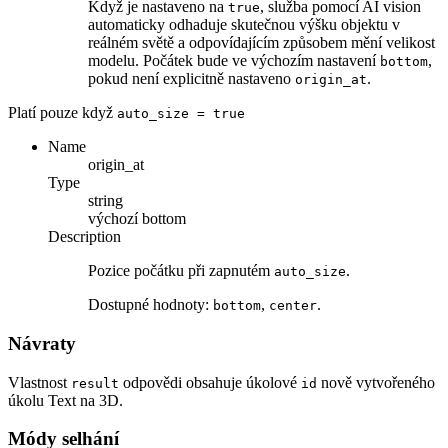
Když je nastaveno na
, služba pomocí AI vision
true
automaticky odhaduje skutečnou výšku objektu v
reálném světě a odpovídajícím způsobem mění velikost
modelu. Počátek bude ve výchozím nastavení
,
bottom
pokud není explicitně nastaveno
.
origin_at
Platí pouze když
auto_size
= true
Name
origin_at
Type
string
výchozí
bottom
Description
Pozice počátku při zapnutém
.
auto_size
Dostupné hodnoty:
,
.
bottom
center
Návraty
Vlastnost
odpovědi obsahuje úkolové
nově vytvořeného
result
id
úkolu Text na 3D.
Módy selhání