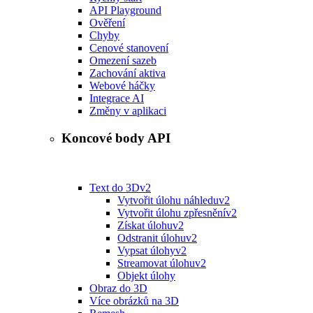
API Playground
Ověření
Chyby
Cenové stanovení
Omezení sazeb
Zachování aktiva
Webové háčky
Integrace AI
Změny v aplikaci
Koncové body API
Text do 3D
v2
Vytvořit úlohu náhledu
v2
Vytvořit úlohu zpřesnění
v2
Získat úlohu
v2
Odstranit úlohu
v2
Vypsat úlohy
v2
Streamovat úlohu
v2
Objekt úlohy
Obraz do 3D
Více obrázků na 3D