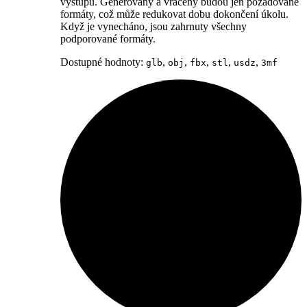
výstupu. Generovány a vráceny budou jen požadované
formáty, což může redukovat dobu dokončení úkolu.
Když je vynecháno, jsou zahrnuty všechny
podporované formáty.
Dostupné hodnoty:
,
,
,
,
,
glb
obj
fbx
stl
usdz
3mf