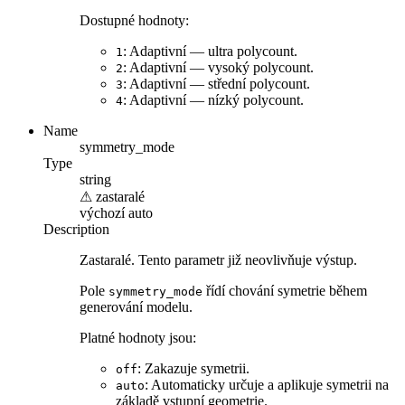
Dostupné hodnoty:
: Adaptivní — ultra polycount.
1
: Adaptivní — vysoký polycount.
2
: Adaptivní — střední polycount.
3
: Adaptivní — nízký polycount.
4
Name
symmetry_mode
Type
string
⚠
zastaralé
výchozí
auto
Description
Zastaralé. Tento parametr již neovlivňuje výstup.
Pole
řídí chování symetrie během
symmetry_mode
generování modelu.
Platné hodnoty jsou:
: Zakazuje symetrii.
off
: Automaticky určuje a aplikuje symetrii na
auto
základě vstupní geometrie.