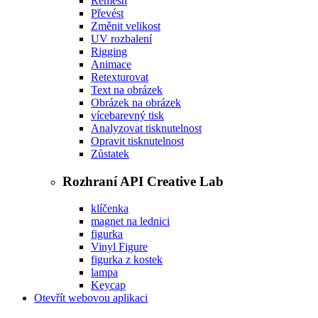
Remesh
Převést
Změnit velikost
UV rozbalení
Rigging
Animace
Retexturovat
Text na obrázek
Obrázek na obrázek
vícebarevný tisk
Analyzovat tisknutelnost
Opravit tisknutelnost
Zůstatek
Rozhraní API Creative Lab
klíčenka
magnet na lednici
figurka
Vinyl Figure
figurka z kostek
lampa
Keycap
Otevřít webovou aplikaci