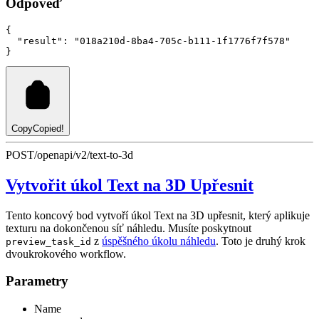
Odpověď
{
"result"
:
"018a210d-8ba4-705c-b111-1f1776f7f578"
}
Copy
Copied!
POST
/openapi/v2/text-to-3d
Vytvořit úkol Text na 3D Upřesnit
Tento koncový bod vytvoří úkol Text na 3D upřesnit, který aplikuje
texturu na dokončenou síť náhledu. Musíte poskytnout
z
úspěšného úkolu náhledu
. Toto je druhý krok
preview_task_id
dvoukrokového workflow.
Parametry
Name