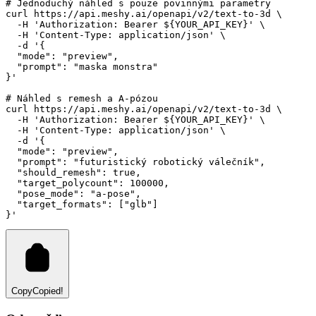
# Jednoduchý náhled s pouze povinnými parametry
curl
https://api.meshy.ai/openapi/v2/text-to-3d
 \
-H
'Authorization: Bearer ${YOUR_API_KEY}'
 \
-H
'Content-Type: application/json'
 \
-d
'{
  "mode": "preview",
  "prompt": "maska monstra"
}'
# Náhled s remesh a A-pózou
curl
https://api.meshy.ai/openapi/v2/text-to-3d
 \
-H
'Authorization: Bearer ${YOUR_API_KEY}'
 \
-H
'Content-Type: application/json'
 \
-d
'{
  "mode": "preview",
  "prompt": "futuristický robotický válečník",
  "should_remesh": true,
  "target_polycount": 100000,
  "pose_mode": "a-pose",
  "target_formats": ["glb"]
}'
Copy
Copied!