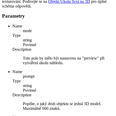
texturování. Podívejte se na
Objekt Úkolu Text na 3D
pro úplné
schéma odpovědi.
Parametry
Name
mode
Type
string
Povinné
Description
Toto pole by mělo být nastaveno na "preview" při
vytváření úkolu náhledu.
Name
prompt
Type
string
Povinné
Description
Popište, o jaký druh objektu se jedná 3D model.
Maximálně 600 znaků.