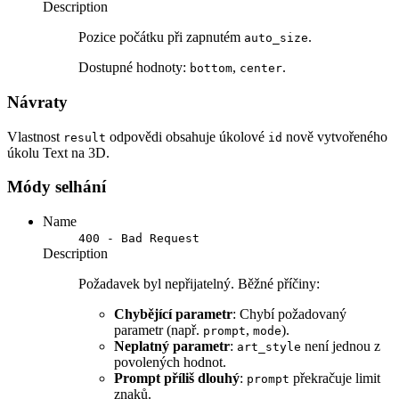
Description
Pozice počátku při zapnutém
.
auto_size
Dostupné hodnoty:
,
.
bottom
center
Návraty
Vlastnost
odpovědi obsahuje úkolové
nově vytvořeného
result
id
úkolu Text na 3D.
Módy selhání
Name
400 - Bad Request
Description
Požadavek byl nepřijatelný. Běžné příčiny:
Chybějící parametr
: Chybí požadovaný
parametr (např.
,
).
prompt
mode
Neplatný parametr
:
není jednou z
art_style
povolených hodnot.
Prompt příliš dlouhý
:
překračuje limit
prompt
znaků.