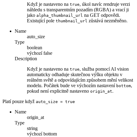
Když je nastaveno na
, úkol navíc rendruje verzi
true
náhledu s transparentním pozadím (RGBA) a vrací ji
jako
na GET odpovědi.
alpha_thumbnail_url
Existující pole
zůstává nezměněno.
thumbnail_url
Name
auto_size
Type
boolean
výchozí
false
Description
Když je nastaveno na
, služba pomocí AI vision
true
automaticky odhaduje skutečnou výšku objektu v
reálném světě a odpovídajícím způsobem mění velikost
modelu. Počátek bude ve výchozím nastavení
,
bottom
pokud není explicitně nastaveno
.
origin_at
Platí pouze když
auto_size
= true
Name
origin_at
Type
string
výchozí
bottom