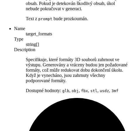
obsah. Pokud je detekován škodlivý obsah, úkol
nebude pokračovat v generaci.
Text z
bude prozkoumán.
prompt
Name
target_formats
Type
string[]
Description
Specifikuje, které formáty 3D souborů zahrnout ve
výstupu. Generovány a vráceny budou jen požadované
formáty, což může redukovat dobu dokončení úkolu.
Když je vynecháno, jsou zahrnuty všechny
podporované formáty.
Dostupné hodnoty:
,
,
,
,
,
glb
obj
fbx
stl
usdz
3mf