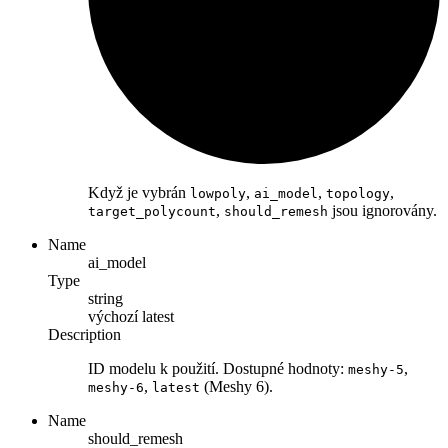
Když je vybrán
,
,
,
lowpoly
ai_model
topology
,
jsou ignorovány.
target_polycount
should_remesh
Name
ai_model
Type
string
výchozí
latest
Description
ID modelu k použití. Dostupné hodnoty:
,
meshy-5
,
(Meshy 6).
meshy-6
latest
Name
should_remesh