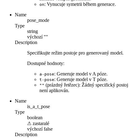
: Vynucuje symetrii během generace.
on
Name
pose_mode
Type
string
výchozí
""
Description
Specifikujte režim postoje pro generovaný model.
Dostupné hodnoty:
: Generuje model v A póze.
a-pose
: Generuje model v T póze.
t-pose
(prázdný řetězec): Žádný specifický postoj
""
není aplikován.
Name
is_a_t_pose
Type
boolean
⚠
zastaralé
výchozí
false
Description