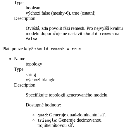
Type
boolean
výchozí
false (meshy-6), true (ostatní)
Description
Ovládá, zda povolit fázi remesh. Pro nejvyšší kvalitu
modelu doporučujeme nastavit
na
should_remesh
.
false
Platí pouze když
should_remesh
= true
Name
topology
Type
string
výchozí
triangle
Description
Specifikujte topologii generovaného modelu.
Dostupné hodnoty:
: Generuje quad-dominantní síť.
quad
: Generuje decimovanou
triangle
trojúhelníkovou síť.