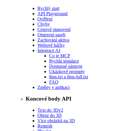
Rychlý start
API Playground
Ověření
Chyby
Cenové stanovení
Omezení sazeb
Zachování aktiva
Webové háčky
Integrace AI
Co je MCP
Rychlá instalace
Dostupné nástroje
Ukázkové prompty
llms.txt a llms-full.txt
FAQ
Změny v aplikaci
Koncové body API
Text do 3D
v2
Obraz do 3D
Více obrázků na 3D
Remesh