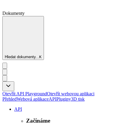
Dokumenty
Hledat dokumenty...
K
Otevřít API Playground
Otevřít webovou aplikaci
Přehled
Webová aplikace
API
Pluginy
3D tisk
API
Začínáme