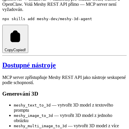
OpenClaw. Volá Meshy REST API přímo — MCP server není
vyžadován.
npx
skills
add
meshy-dev/meshy-3d-agent
Copy
Copied!
Dostupné nástroje
MCP server zpřístupňuje Meshy REST API jako nástroje seskupené
podle schopností.
Generování 3D
— vytvořit 3D model z textového
meshy_text_to_3d
promptu
— vytvořit 3D model z jednoho
meshy_image_to_3d
obrázku
— vytvořit 3D model z více
meshy_multi_image_to_3d