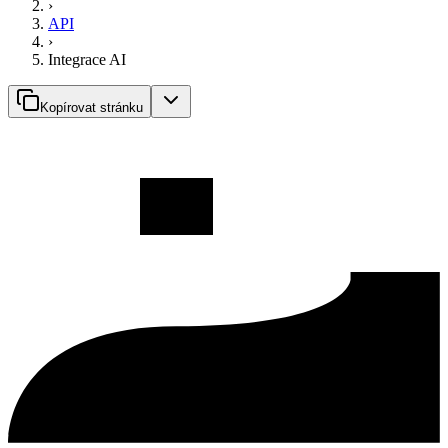
›
API
›
Integrace AI
Kopírovat stránku