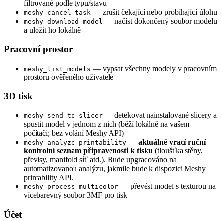
filtrované podle typu/stavu
— zrušit čekající nebo probíhající úlohu
meshy_cancel_task
— načíst dokončený soubor modelu
meshy_download_model
a uložit ho lokálně
Pracovní prostor
— vypsat všechny modely v pracovním
meshy_list_models
prostoru ověřeného uživatele
3D tisk
— detekovat nainstalované slicery a
meshy_send_to_slicer
spustit model v jednom z nich (běží lokálně na vašem
počítači; bez volání Meshy API)
—
aktuálně vrací ruční
meshy_analyze_printability
kontrolní seznam připravenosti k tisku
(tloušťka stěny,
převisy, manifold síť atd.). Bude upgradováno na
automatizovanou analýzu, jakmile bude k dispozici Meshy
printability API.
— převést model s texturou na
meshy_process_multicolor
vícebarevný soubor 3MF pro tisk
Účet