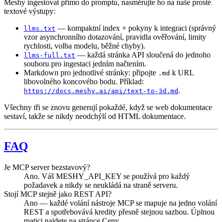
Meshy ingestovat přímo do promptu, nasměrujte ho na naše prosté
textové výstupy:
— kompaktní index + pokyny k integraci (správný
llms.txt
vzor asynchronního dotazování, pravidla ověřování, limity
rychlosti, volba modelu, běžné chyby).
— každá stránka API sloučená do jednoho
llms-full.txt
souboru pro ingestaci jedním načtením.
Markdown pro jednotlivé stránky: připojte
k URL
.md
libovolného koncového bodu. Příklad:
.
https://docs.meshy.ai/api/text-to-3d.md
Všechny tři se znovu generují pokaždé, když se web dokumentace
sestaví, takže se nikdy neodchýlí od HTML dokumentace.
FAQ
Je MCP server bezstavový?
Ano. Váš MESHY_API_KEY se používá pro každý
požadavek a nikdy se neukládá na straně serveru.
Stojí MCP stejně jako REST API?
Ano — každé volání nástroje MCP se mapuje na jedno volání
REST a spotřebovává kredity přesně stejnou sazbou. Úplnou
matici najdete na stránce Ceny.