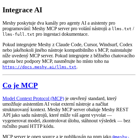
Integrace AI
Meshy poskytuje dva kanály pro agenty AI a asistenty pro
programování: Meshy MCP server pro volání nástrojů a
/
llms.txt
pro ingestaci dokumentace.
llms-full.txt
Pokud integrujete Meshy z Claude Code, Cursor, Windsurf, Codex
nebo jakéhokoli jiného nástroje kompatibilního s MCP, nainstalujte
níže uvedený MCP server. Pokud integrujete z běžného chatovacího
agenta bez podpory MCP, nasměrujte ho místo toho na
.
https://docs.meshy.ai/llms.txt
Co je MCP
Model Context Protocol (MCP)
je otevřený standard, který
umožňuje asistentům AI volat externí nástroje a načítat
strukturovaný kontext. Meshy MCP server obaluje Meshy REST
API jako sadu nástrojů, které může váš agent vyvolat —
vygenerovat model, zkontrolovat úlohu, stáhnout výsledek — bez
ručního psaní HTTP kódu.
MCP server je open source a je publikován na npm jako
@meshy-