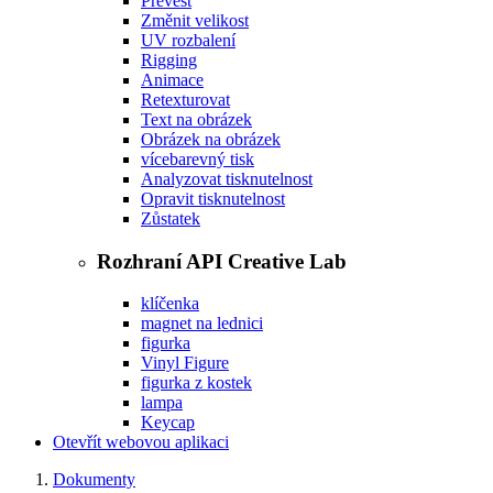
Převést
Změnit velikost
UV rozbalení
Rigging
Animace
Retexturovat
Text na obrázek
Obrázek na obrázek
vícebarevný tisk
Analyzovat tisknutelnost
Opravit tisknutelnost
Zůstatek
Rozhraní API Creative Lab
klíčenka
magnet na lednici
figurka
Vinyl Figure
figurka z kostek
lampa
Keycap
Otevřít webovou aplikaci
Dokumenty