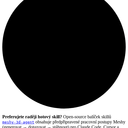
Preferujete raději hotový skill?
Open-source balíček skillů
obsahuje předpřipravené pracovní postupy Meshy
meshy-3d-agent
(generovat → dotazovat → stáhnout) pro Claude Code, Cursor a