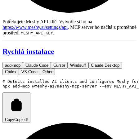
Potřebujete Meshy API klíč. Vytvořte si ho na
https://www.meshy.ai/settings/api
. MCP server ho načítá z proměnné
prostředí
.
MESHY_API_KEY
Rychlá instalace
add-mcp
Claude Code
Cursor
Windsurf
Claude Desktop
Codex
VS Code
Other
# Detects installed AI clients and configures Meshy for
npx
add-mcp
@meshy-ai/meshy-mcp-server
--env
MESHY_API_
Copy
Copied!