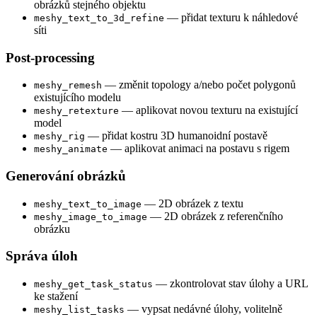
obrázků stejného objektu
— přidat texturu k náhledové
meshy_text_to_3d_refine
síti
Post-processing
— změnit topology a/nebo počet polygonů
meshy_remesh
existujícího modelu
— aplikovat novou texturu na existující
meshy_retexture
model
— přidat kostru 3D humanoidní postavě
meshy_rig
— aplikovat animaci na postavu s rigem
meshy_animate
Generování obrázků
— 2D obrázek z textu
meshy_text_to_image
— 2D obrázek z referenčního
meshy_image_to_image
obrázku
Správa úloh
— zkontrolovat stav úlohy a URL
meshy_get_task_status
ke stažení
— vypsat nedávné úlohy, volitelně
meshy_list_tasks