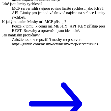
Jaké jsou limity rychlosti?
MCP server sdílí stejnou rovinu limitů rychlosti jako REST
API. Limity pro jednotlivé úrovně najdete na stránce Limity
rychlosti.
K jakým datům Meshy má MCP přístup?
Pouze k tomu, k čemu má MESHY_API_KEY přístup přes
REST. Rozsahy a oprávnění jsou identické.
Jak nahlásím problémy?
Založte issue v repozitáři meshy-mcp-server:
https://github.com/meshy-dev/meshy-mcp-server/issues