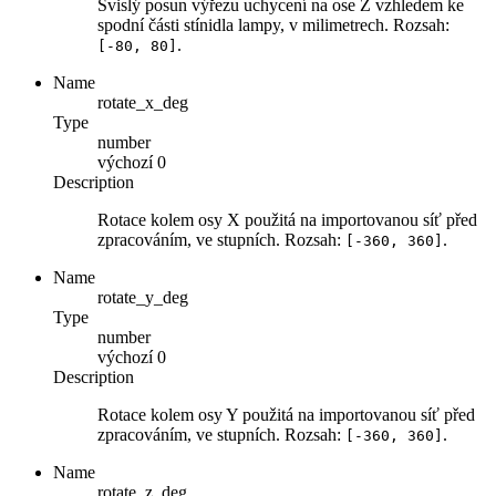
Svislý posun výřezu uchycení na ose Z vzhledem ke
spodní části stínidla lampy, v milimetrech. Rozsah:
.
[-80, 80]
Name
rotate_x_deg
Type
number
výchozí
0
Description
Rotace kolem osy X použitá na importovanou síť před
zpracováním, ve stupních. Rozsah:
.
[-360, 360]
Name
rotate_y_deg
Type
number
výchozí
0
Description
Rotace kolem osy Y použitá na importovanou síť před
zpracováním, ve stupních. Rozsah:
.
[-360, 360]
Name
rotate_z_deg