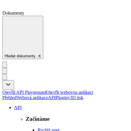
Dokumenty
Hledat dokumenty...
K
Otevřít API Playground
Otevřít webovou aplikaci
Přehled
Webová aplikace
API
Pluginy
3D tisk
API
Začínáme
Rychlý start