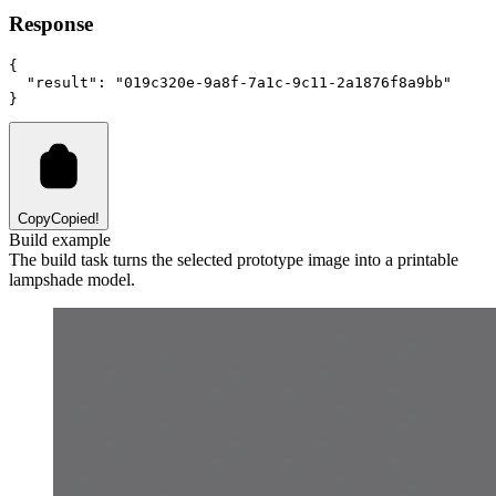
Response
{
"result"
:
"019c320e-9a8f-7a1c-9c11-2a1876f8a9bb"
}
Copy
Copied!
Build example
The build task turns the selected prototype image into a printable
lampshade model.