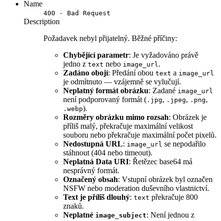
Name
400 - Bad Request
Description
Požadavek nebyl přijatelný. Běžné příčiny:
Chybějící parametr
: Je vyžadováno právě
jedno z
nebo
.
text
image_url
Zadáno obojí
: Předání obou
a
text
image_url
je odmítnuto — vzájemně se vylučují.
Neplatný formát obrázku
: Zadané
image_url
není podporovaný formát (
,
,
,
.jpg
.jpeg
.png
).
.webp
Rozměry obrázku mimo rozsah
: Obrázek je
příliš malý, překračuje maximální velikost
souboru nebo překračuje maximální počet pixelů.
Nedostupná URL
:
se nepodařilo
image_url
stáhnout (404 nebo timeout).
Neplatná Data URI
: Řetězec base64 má
nesprávný formát.
Označený obsah
: Vstupní obrázek byl označen
NSFW nebo moderation duševního vlastnictví.
Text je příliš dlouhý
:
překračuje 800
text
znaků.
Neplatné
: Není jednou z
image_subject