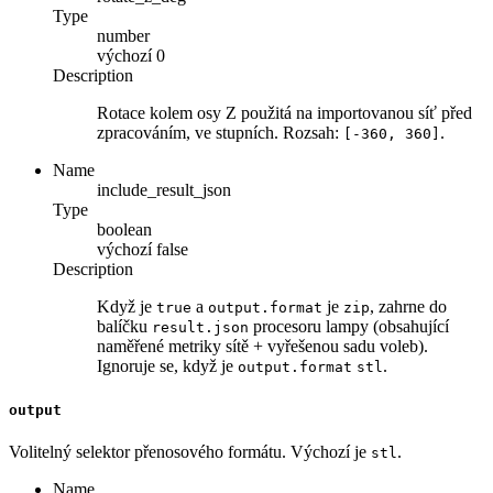
Type
number
výchozí
0
Description
Rotace kolem osy Z použitá na importovanou síť před
zpracováním, ve stupních. Rozsah:
.
[-360, 360]
Name
include_result_json
Type
boolean
výchozí
false
Description
Když je
a
je
, zahrne do
true
output.format
zip
balíčku
procesoru lampy (obsahující
result.json
naměřené metriky sítě + vyřešenou sadu voleb).
Ignoruje se, když je
.
output.format
stl
output
Volitelný selektor přenosového formátu. Výchozí je
.
stl
Name