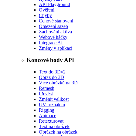
API Playground
Ověření
Chyby
Cenové stanovení
Omezení sazeb
Zachování aktiva
Webové háčky
Integrace AI
Změny v aplikaci
Koncové body API
Text do 3D
v2
Obraz do 3D
Více obrázků na 3D
Remesh
Převést
Změnit velikost
UV rozbalení
Rigging
Animace
Retexturovat
Text na obrázek
Obrázek na obrázek