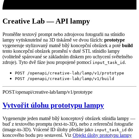
Creative Lab — API lampy
Proměňte textový prompt nebo zdrojovou fotografii na stínidlo
lampy vytisknutelné na 3D tiskárně ve dvou fázích:
prototype
vygeneruje stylizovaný matně bílý koncepční obrázek a poté
build
tento koncepční obrázek promění v duté STL stínidlo lampy
(volitelně spárované se základním diskem pro uchycení světelného
zdroje). Tyto dvě fáze jsou propojené pomocí
.
input_task_id
POST /openapi/creative-lab/lamp/v1/prototype
POST /openapi/creative-lab/lamp/v1/build
POST
/openapi/creative-lab/lamp/v1/prototype
Vytvořit úlohu prototypu lampy
Vygenerujte jeden matně bílý konceptový obrázek stínidla lampy —
buď z textového promptu (text-to-3D), nebo z referenční fotografie
(image-to-3D). Vrácené ID úlohy předáte jako
do
input_task_id
koncového bodu pro sestavení. Viz
Objekt úlohy prototypu lampy