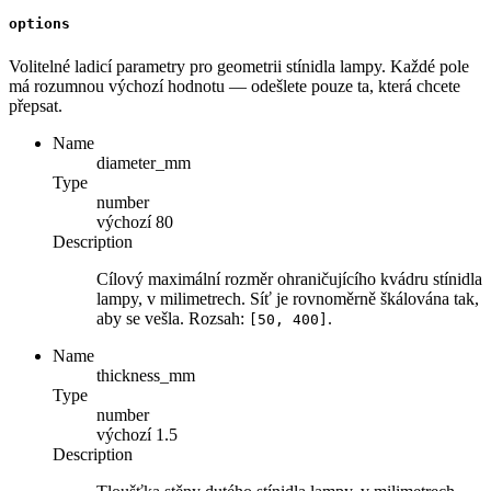
options
Volitelné ladicí parametry pro geometrii stínidla lampy. Každé pole
má rozumnou výchozí hodnotu — odešlete pouze ta, která chcete
přepsat.
Name
diameter_mm
Type
number
výchozí
80
Description
Cílový maximální rozměr ohraničujícího kvádru stínidla
lampy, v milimetrech. Síť je rovnoměrně škálována tak,
aby se vešla. Rozsah:
.
[50, 400]
Name
thickness_mm
Type
number
výchozí
1.5
Description