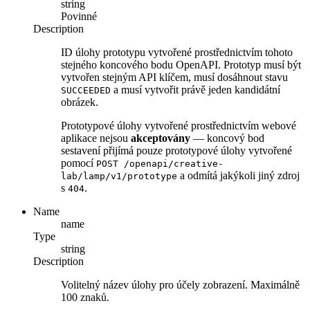
string
Povinné
Description
ID úlohy prototypu vytvořené prostřednictvím tohoto
stejného koncového bodu OpenAPI. Prototyp musí být
vytvořen stejným API klíčem, musí dosáhnout stavu
a musí vytvořit právě jeden kandidátní
SUCCEEDED
obrázek.
Prototypové úlohy vytvořené prostřednictvím webové
aplikace nejsou
akceptovány
— koncový bod
sestavení přijímá pouze prototypové úlohy vytvořené
pomocí
POST /openapi/creative-
a odmítá jakýkoli jiný zdroj
lab/lamp/v1/prototype
s
.
404
Name
name
Type
string
Description
Volitelný název úlohy pro účely zobrazení. Maximálně
100 znaků.