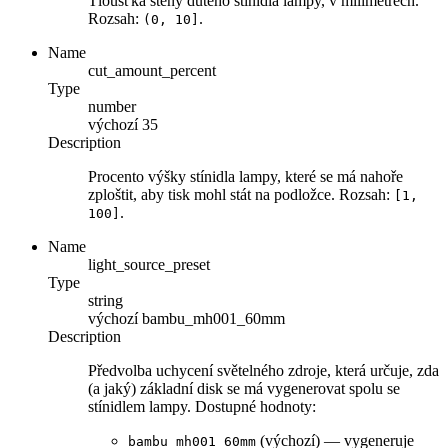
Tloušťka stěny dutého stínidla lampy, v milimetrech.
Rozsah:
.
(0, 10]
Name
cut_amount_percent
Type
number
výchozí
35
Description
Procento výšky stínidla lampy, které se má nahoře
zploštit, aby tisk mohl stát na podložce. Rozsah:
[1,
.
100]
Name
light_source_preset
Type
string
výchozí
bambu_mh001_60mm
Description
Předvolba uchycení světelného zdroje, která určuje, zda
(a jaký) základní disk se má vygenerovat spolu se
stínidlem lampy. Dostupné hodnoty:
(výchozí) — vygeneruje
bambu_mh001_60mm