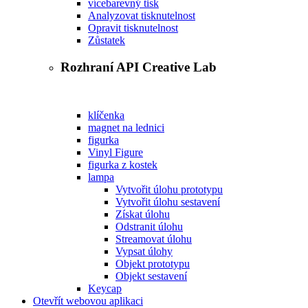
vícebarevný tisk
Analyzovat tisknutelnost
Opravit tisknutelnost
Zůstatek
Rozhraní API Creative Lab
klíčenka
magnet na lednici
figurka
Vinyl Figure
figurka z kostek
lampa
Vytvořit úlohu prototypu
Vytvořit úlohu sestavení
Získat úlohu
Odstranit úlohu
Streamovat úlohu
Vypsat úlohy
Objekt prototypu
Objekt sestavení
Keycap
Otevřít webovou aplikaci