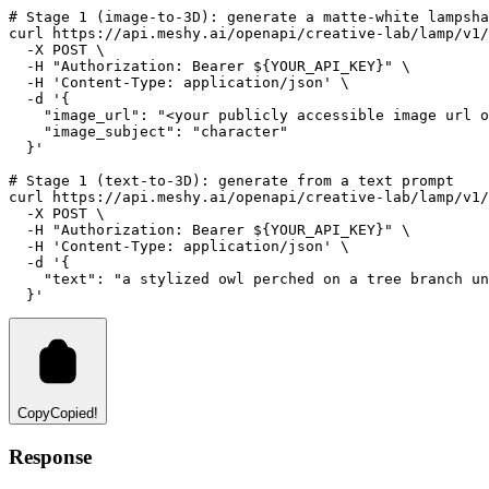
# Stage 1 (image-to-3D): generate a matte-white lampsha
curl
https://api.meshy.ai/openapi/creative-lab/lamp/v1/
-X
POST
 \
-H
"Authorization: Bearer ${YOUR_API_KEY}"
 \
-H
'Content-Type: application/json'
 \
-d
'{
    "image_url": "<your publicly accessible image url o
    "image_subject": "character"
  }'
# Stage 1 (text-to-3D): generate from a text prompt
curl
https://api.meshy.ai/openapi/creative-lab/lamp/v1/
-X
POST
 \
-H
"Authorization: Bearer ${YOUR_API_KEY}"
 \
-H
'Content-Type: application/json'
 \
-d
'{
    "text": "a stylized owl perched on a tree branch un
  }'
Copy
Copied!
Response