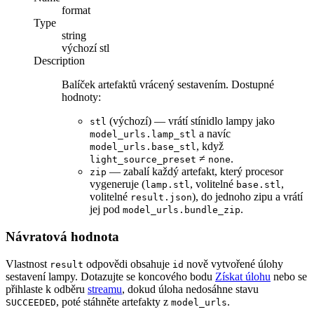
format
Type
string
výchozí
stl
Description
Balíček artefaktů vrácený sestavením. Dostupné
hodnoty:
(výchozí) — vrátí stínidlo lampy jako
stl
a navíc
model_urls.lamp_stl
, když
model_urls.base_stl
≠
.
light_source_preset
none
— zabalí každý artefakt, který procesor
zip
vygeneruje (
, volitelné
,
lamp.stl
base.stl
volitelné
), do jednoho zipu a vrátí
result.json
jej pod
.
model_urls.bundle_zip
Návratová hodnota
Vlastnost
odpovědi obsahuje
nově vytvořené úlohy
result
id
sestavení lampy. Dotazujte se koncového bodu
Získat úlohu
nebo se
přihlaste k odběru
streamu
, dokud úloha nedosáhne stavu
, poté stáhněte artefakty z
.
SUCCEEDED
model_urls