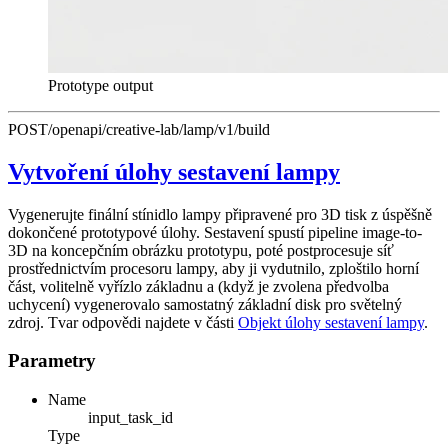
Prototype output
POST
/openapi/creative-lab/lamp/v1/build
Vytvoření úlohy sestavení lampy
Vygenerujte finální stínidlo lampy připravené pro 3D tisk z úspěšně
dokončené prototypové úlohy. Sestavení spustí pipeline image-to-
3D na koncepčním obrázku prototypu, poté postprocesuje síť
prostřednictvím procesoru lampy, aby ji vydutnilo, zploštilo horní
část, volitelně vyřízlo základnu a (když je zvolena předvolba
uchycení) vygenerovalo samostatný základní disk pro světelný
zdroj. Tvar odpovědi najdete v části
Objekt úlohy sestavení lampy
.
Parametry
Name
input_task_id
Type