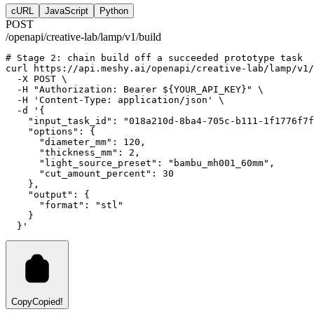
cURL
JavaScript
Python
POST
/openapi/creative-lab/lamp/v1/build
# Stage 2: chain build off a succeeded prototype task
curl
https://api.meshy.ai/openapi/creative-lab/lamp/v1/
-X
POST
 \
-H
"Authorization: Bearer ${YOUR_API_KEY}"
 \
-H
'Content-Type: application/json'
 \
-d
'{
    "input_task_id": "018a210d-8ba4-705c-b111-1f1776f7f
    "options": {
      "diameter_mm": 120,
      "thickness_mm": 2,
      "light_source_preset": "bambu_mh001_60mm",
      "cut_amount_percent": 30
    },
    "output": {
      "format": "stl"
    }
  }'
Copy
Copied!