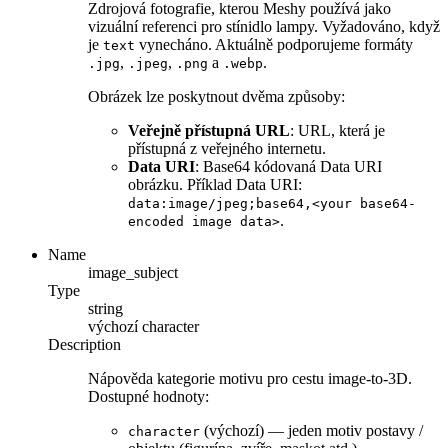
Zdrojová fotografie, kterou Meshy používá jako
vizuální referenci pro stínidlo lampy. Vyžadováno, když
je
vynecháno. Aktuálně podporujeme formáty
text
,
,
a
.
.jpg
.jpeg
.png
.webp
Obrázek lze poskytnout dvěma způsoby:
Veřejně přístupná URL
: URL, která je
přístupná z veřejného internetu.
Data URI
: Base64 kódovaná Data URI
obrázku. Příklad Data URI:
data:image/jpeg;base64,<your base64-
.
encoded image data>
Name
image_subject
Type
string
výchozí
character
Description
Nápověda kategorie motivu pro cestu image-to-3D.
Dostupné hodnoty:
(výchozí) — jeden motiv postavy /
character