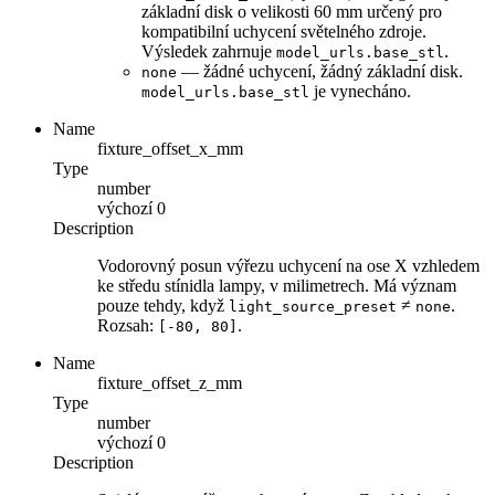
základní disk o velikosti 60 mm určený pro
kompatibilní uchycení světelného zdroje.
Výsledek zahrnuje
.
model_urls.base_stl
— žádné uchycení, žádný základní disk.
none
je vynecháno.
model_urls.base_stl
Name
fixture_offset_x_mm
Type
number
výchozí
0
Description
Vodorovný posun výřezu uchycení na ose X vzhledem
ke středu stínidla lampy, v milimetrech. Má význam
pouze tehdy, když
≠
.
light_source_preset
none
Rozsah:
.
[-80, 80]
Name
fixture_offset_z_mm
Type
number
výchozí
0
Description