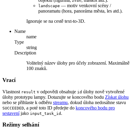
objektu (figurína, zvíře, maskot atd.).
— motiv venkovní scény /
landscape
panoramatu (hora, panoráma města, les atd.).
Ignoruje se na cestě text-to-3D.
Name
name
Type
string
Description
Volitelný název úlohy pro účely zobrazení. Maximálně
100 znaků.
Vrací
Vlastnost
v odpovědi obsahuje
úlohy nově vytvořené
result
id
úlohy prototypu lampy. Dotazujte se koncového bodu
Získat úlohu
nebo se přihlaste k odběru
streamu
, dokud úloha nedosáhne stavu
, a poté toto ID předejte do
koncového bodu pro
SUCCEEDED
sestavení
jako
.
input_task_id
Režimy selhání