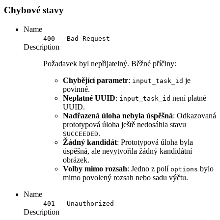
Chybové stavy
Name
400 - Bad Request
Description
Požadavek byl nepřijatelný. Běžné příčiny:
Chybějící parametr
:
je
input_task_id
povinné.
Neplatné UUID
:
není platné
input_task_id
UUID.
Nadřazená úloha nebyla úspěšná
: Odkazovaná
prototypová úloha ještě nedosáhla stavu
.
SUCCEEDED
Žádný kandidát
: Prototypová úloha byla
úspěšná, ale nevytvořila žádný kandidátní
obrázek.
Volby mimo rozsah
: Jedno z polí
bylo
options
mimo povolený rozsah nebo sadu výčtu.
Name
401 - Unauthorized
Description