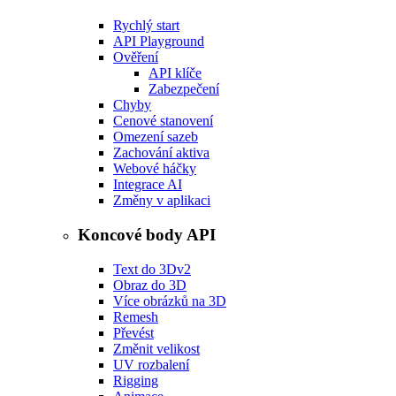
Rychlý start
API Playground
Ověření
API klíče
Zabezpečení
Chyby
Cenové stanovení
Omezení sazeb
Zachování aktiva
Webové háčky
Integrace AI
Změny v aplikaci
Koncové body API
Text do 3D
v2
Obraz do 3D
Více obrázků na 3D
Remesh
Převést
Změnit velikost
UV rozbalení
Rigging