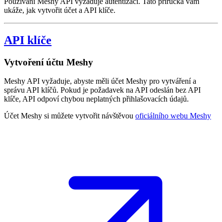
Používání Meshy API vyžaduje autentizaci. Tato příručka vám
ukáže, jak vytvořit účet a API klíče.
API klíče
Vytvoření účtu Meshy
Meshy API vyžaduje, abyste měli účet Meshy pro vytváření a
správu API klíčů. Pokud je požadavek na API odeslán bez API
klíče, API odpoví chybou neplatných přihlašovacích údajů.
Účet Meshy si můžete vytvořit návštěvou
oficiálního webu Meshy