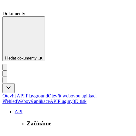
Dokumenty
Hledat dokumenty...
K
Otevřít API Playground
Otevřít webovou aplikaci
Přehled
Webová aplikace
API
Pluginy
3D tisk
API
Začínáme