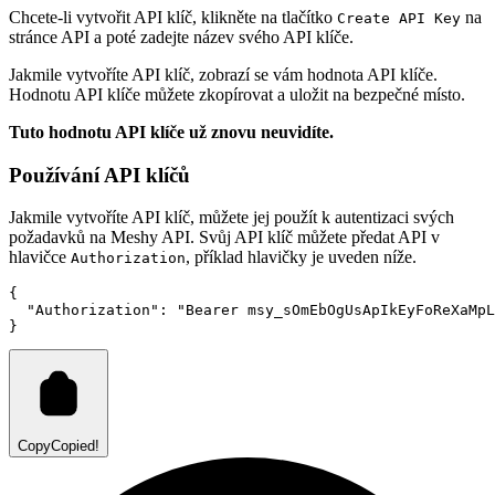
Chcete-li vytvořit API klíč, klikněte na tlačítko
na
Create API Key
stránce API a poté zadejte název svého API klíče.
Jakmile vytvoříte API klíč, zobrazí se vám hodnota API klíče.
Hodnotu API klíče můžete zkopírovat a uložit na bezpečné místo.
Tuto hodnotu API klíče už znovu neuvidíte.
Používání API klíčů
Jakmile vytvoříte API klíč, můžete jej použít k autentizaci svých
požadavků na Meshy API. Svůj API klíč můžete předat API v
hlavičce
, příklad hlavičky je uveden níže.
Authorization
{
"Authorization"
:
"Bearer msy_sOmEbOgUsApIkEyFoReXaMpL
}
Copy
Copied!