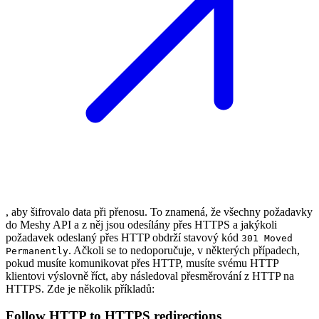
, aby šifrovalo data při přenosu. To znamená, že všechny požadavky
do Meshy API a z něj jsou odesílány přes HTTPS a jakýkoli
požadavek odeslaný přes HTTP obdrží stavový kód
301 Moved
. Ačkoli se to nedoporučuje, v některých případech,
Permanently
pokud musíte komunikovat přes HTTP, musíte svému HTTP
klientovi výslovně říct, aby následoval přesměrování z HTTP na
HTTPS. Zde je několik příkladů:
Follow HTTP to HTTPS redirections