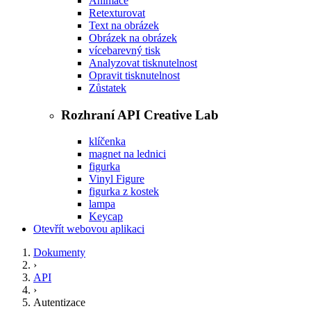
Animace
Retexturovat
Text na obrázek
Obrázek na obrázek
vícebarevný tisk
Analyzovat tisknutelnost
Opravit tisknutelnost
Zůstatek
Rozhraní API Creative Lab
klíčenka
magnet na lednici
figurka
Vinyl Figure
figurka z kostek
lampa
Keycap
Otevřít webovou aplikaci
Dokumenty
›
API
›
Autentizace