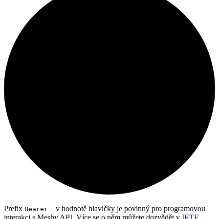
Prefix
v hodnotě hlavičky je povinný pro programovou
Bearer
interakci s Meshy API. Více se o něm můžete dozvědět v
IETF