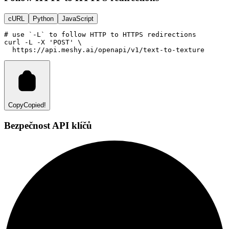
cURL
Python
JavaScript
# use `-L` to follow HTTP to HTTPS redirections
curl
-L
-X
'POST'
 \
https://api.meshy.ai/openapi/v1/text-to-texture
Copy
Copied!
Bezpečnost API klíčů