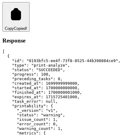
Copy
Copied!
Response
[
  {
"id"
:
"0193bfc5-ee4f-73f8-8525-44b398884ce9"
,
"type"
:
"print-analyze"
,
"status"
:
"SUCCEEDED"
,
"progress"
:
100
,
"preceding_tasks"
:
0
,
"created_at"
:
1699999999000
,
"started_at"
:
1700000000000
,
"finished_at"
:
1700000001000
,
"expires_at"
:
1715725401000
,
"task_error"
:
null
,
"printability"
:
 {
"_version"
:
"v1"
,
"status"
:
"warning"
,
"issue_count"
:
1
,
"error_count"
:
0
,
"warning_count"
:
1
,
"metrics"
:
 {