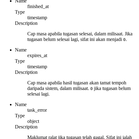
Name
finished_at
Type
timestamp
Description
Cap masa apabila tugasan selesai, dalam milisaat. Jika
tugasan belum selesai lagi, sifat ini akan menjadi
.
0
Name
expires_at
Type
timestamp
Description
Cap masa apabila hasil tugasan akan tamat tempoh
daripada sistem, dalam milisaat.
jika tugasan belum
0
selesai lagi.
Name
task_error
Type
object
Description
Maklumat ralat jika tugasan telah gagal. Sifat ini ialah