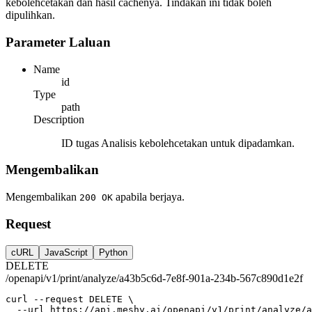
kebolehcetakan dan hasil cachenya. Tindakan ini tidak boleh
dipulihkan.
Parameter Laluan
Name
id
Type
path
Description
ID tugas Analisis kebolehcetakan untuk dipadamkan.
Mengembalikan
Mengembalikan
apabila berjaya.
200 OK
Request
cURL
JavaScript
Python
DELETE
/openapi/v1/print/analyze/a43b5c6d-7e8f-901a-234b-567c890d1e2f
curl
--request
DELETE
 \
--url
https://api.meshy.ai/openapi/v1/print/analyze/