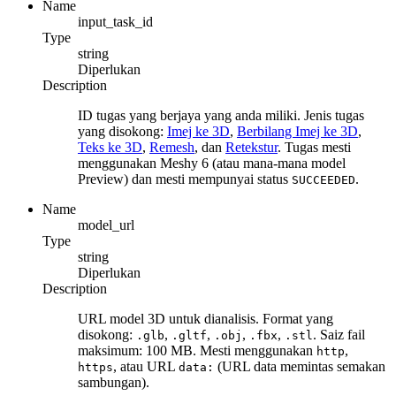
Name
input_task_id
Type
string
Diperlukan
Description
ID tugas yang berjaya yang anda miliki. Jenis tugas
yang disokong:
Imej ke 3D
,
Berbilang Imej ke 3D
,
Teks ke 3D
,
Remesh
, dan
Retekstur
. Tugas mesti
menggunakan Meshy 6 (atau mana-mana model
Preview) dan mesti mempunyai status
.
SUCCEEDED
Name
model_url
Type
string
Diperlukan
Description
URL model 3D untuk dianalisis. Format yang
disokong:
,
,
,
,
. Saiz fail
.glb
.gltf
.obj
.fbx
.stl
maksimum: 100 MB. Mesti menggunakan
,
http
, atau URL
(URL data memintas semakan
https
data:
sambungan).