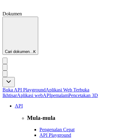
Dokumen
Cari dokumen...
K
Buka API Playground
Aplikasi Web Terbuka
Ikhtisar
Aplikasi web
API
pemalam
Pencetakan 3D
API
Mula-mula
Pengenalan Cepat
API Playground