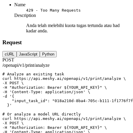
Name
429 - Too Many Requests
Description
Anda telah melebihi kuota tugas tertunda atau had
kadar anda.
Request
cURL
JavaScript
Python
POST
/openapi/v1/print/analyze
# Analyze an existing task
curl
https://api.meshy.ai/openapi/v1/print/analyze
 \
-X 
POST
 \
-H 
"Authorization: Bearer ${YOUR_API_KEY}"
 \
-H 
'Content-Type: application/json'
 \
-d 
'{
    "input_task_id": "018a210d-8ba4-705c-b111-1f1776f7f
  }'
# Or analyze a model URL directly
curl
https://api.meshy.ai/openapi/v1/print/analyze
 \
-X 
POST
 \
-H 
"Authorization: Bearer ${YOUR_API_KEY}"
 \
-H 
'Content-Type: application/json'
 \