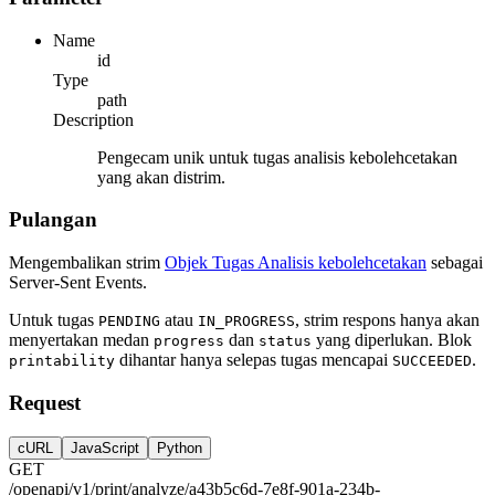
Name
id
Type
path
Description
Pengecam unik untuk tugas analisis kebolehcetakan
yang akan distrim.
Pulangan
Mengembalikan strim
Objek Tugas Analisis kebolehcetakan
sebagai
Server-Sent Events.
Untuk tugas
atau
, strim respons hanya akan
PENDING
IN_PROGRESS
menyertakan medan
dan
yang diperlukan. Blok
progress
status
dihantar hanya selepas tugas mencapai
.
printability
SUCCEEDED
Request
cURL
JavaScript
Python
GET
/openapi/v1/print/analyze/a43b5c6d-7e8f-901a-234b-