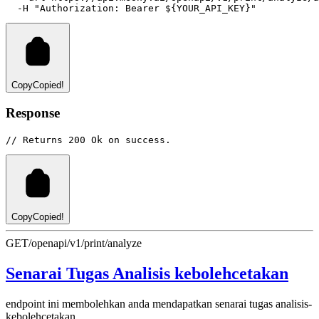
-H
"Authorization: Bearer ${YOUR_API_KEY}"
Copy
Copied!
Response
// Returns 200 Ok on success.
Copy
Copied!
GET
/openapi/v1/print/analyze
Senarai Tugas Analisis kebolehcetakan
endpoint ini membolehkan anda mendapatkan senarai tugas analisis-
kebolehcetakan.