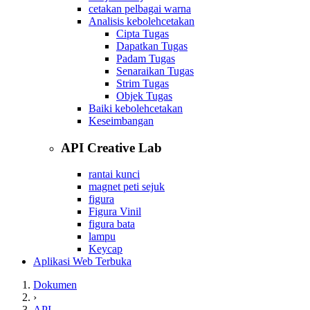
cetakan pelbagai warna
Analisis kebolehcetakan
Cipta Tugas
Dapatkan Tugas
Padam Tugas
Senaraikan Tugas
Strim Tugas
Objek Tugas
Baiki kebolehcetakan
Keseimbangan
API Creative Lab
rantai kunci
magnet peti sejuk
figura
Figura Vinil
figura bata
lampu
Keycap
Aplikasi Web Terbuka
Dokumen
›
API