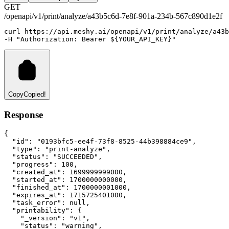
GET
/openapi/v1/print/analyze/a43b5c6d-7e8f-901a-234b-567c890d1e2f
curl
https://api.meshy.ai/openapi/v1/print/analyze/a43b
-H 
"Authorization: Bearer ${YOUR_API_KEY}"
Copy
Copied!
Response
{
"id"
:
"0193bfc5-ee4f-73f8-8525-44b398884ce9"
,
"type"
:
"print-analyze"
,
"status"
:
"SUCCEEDED"
,
"progress"
:
100
,
"created_at"
:
1699999999000
,
"started_at"
:
1700000000000
,
"finished_at"
:
1700000001000
,
"expires_at"
:
1715725401000
,
"task_error"
:
null
,
"printability"
:
 {
"_version"
:
"v1"
,
"status"
:
"warning"
,