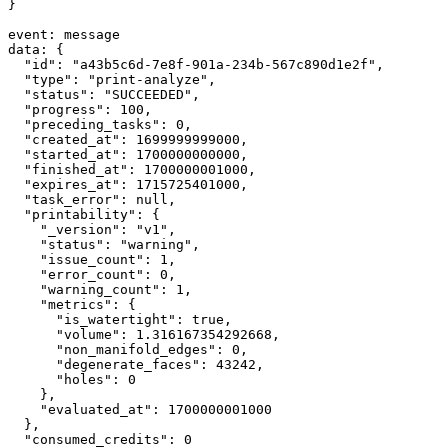
}
event
:
 message
data
:
 {
"id"
: 
"a43b5c6d-7e8f-901a-234b-567c890d1e2f"
,
"type"
: 
"print-analyze"
,
"status"
: 
"SUCCEEDED"
,
"progress"
: 
100
,
"preceding_tasks"
: 
0
,
"created_at"
: 
1699999999000
,
"started_at"
: 
1700000000000
,
"finished_at"
: 
1700000001000
,
"expires_at"
: 
1715725401000
,
"task_error"
: 
null
,
"printability"
: {
"_version"
:
"v1"
,
"status"
:
"warning"
,
"issue_count"
:
1
,
"error_count"
:
0
,
"warning_count"
:
1
,
"metrics"
:
 {
"is_watertight"
:
true
,
"volume"
:
1.316167354292668
,
"non_manifold_edges"
:
0
,
"degenerate_faces"
:
43242
,
"holes"
:
0
    }
,
"evaluated_at"
:
1700000001000
  }
,
"consumed_credits"
: 
0