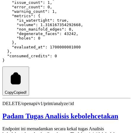
"issue_count"
:
1
,
"error_count"
:
0
,
"warning_count"
:
1
,
"metrics"
:
 {
"is_watertight"
:
true
,
"volume"
:
1.316167354292668
,
"non_manifold_edges"
:
0
,
"degenerate_faces"
:
43242
,
"holes"
:
0
    }
,
"evaluated_at"
:
1700000001000
  }
,
"consumed_credits"
:
0
}
Copy
Copied!
DELETE
/openapi/v1/print/analyze/:id
Padam Tugas Analisis kebolehcetakan
Endpoint ini memadamkan secara kekal tugas Analisis