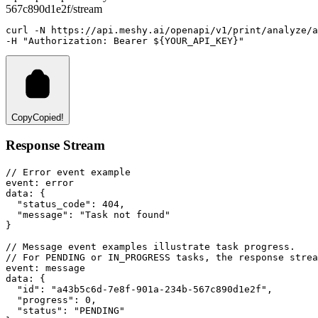
567c890d1e2f/stream
curl
-N
https://api.meshy.ai/openapi/v1/print/analyze/
-H 
"Authorization: Bearer ${YOUR_API_KEY}"
Copy
Copied!
Response Stream
// Error event example
event
:
 error
data
:
 {
"status_code"
: 
404
,
"message"
: 
"Task not found"
}
// Message event examples illustrate task progress.
// For PENDING or IN_PROGRESS tasks, the response strea
event
:
 message
data
:
 {
"id"
: 
"a43b5c6d-7e8f-901a-234b-567c890d1e2f"
,
"progress"
: 
0
,
"status"
: 
"PENDING"