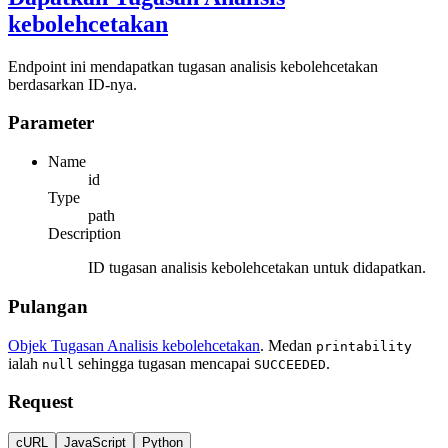
kebolehcetakan
Endpoint ini mendapatkan tugasan analisis kebolehcetakan
berdasarkan ID-nya.
Parameter
Name
id
Type
path
Description
ID tugasan analisis kebolehcetakan untuk didapatkan.
Pulangan
Objek Tugasan Analisis kebolehcetakan
. Medan
printability
ialah
sehingga tugasan mencapai
.
null
SUCCEEDED
Request
cURL
JavaScript
Python