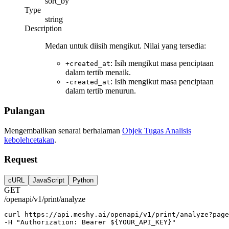
sort_by
Type
string
Description
Medan untuk diisih mengikut. Nilai yang tersedia:
: Isih mengikut masa penciptaan
+created_at
dalam tertib menaik.
: Isih mengikut masa penciptaan
-created_at
dalam tertib menurun.
Pulangan
Mengembalikan senarai berhalaman
Objek Tugas Analisis
kebolehcetakan
.
Request
cURL
JavaScript
Python
GET
/openapi/v1/print/analyze
curl
https://api.meshy.ai/openapi/v1/print/analyze?page
-H 
"Authorization: Bearer ${YOUR_API_KEY}"