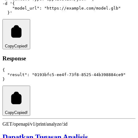
-d 
'{
    "model_url": "https://example.com/model.glb"
  }'
Copy
Copied!
Response
{
"result"
:
"0193bfc5-ee4f-73f8-8525-44b398884ce9"
}
Copy
Copied!
GET
/openapi/v1/print/analyze/:id
Dapatkan Tugasan Analisis