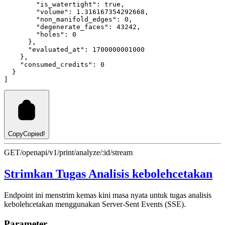
"is_watertight"
:
true
,
"volume"
:
1.316167354292668
,
"non_manifold_edges"
:
0
,
"degenerate_faces"
:
43242
,
"holes"
:
0
      }
,
"evaluated_at"
:
1700000001000
    }
,
"consumed_credits"
:
0
  }
]
Copy
Copied!
GET
/openapi/v1/print/analyze/:id/stream
Strimkan Tugas Analisis kebolehcetakan
Endpoint ini menstrim kemas kini masa nyata untuk tugas analisis
kebolehcetakan menggunakan Server-Sent Events (SSE).
Parameter