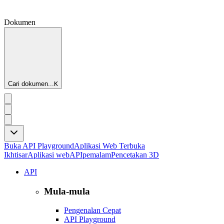
Dokumen
Cari dokumen...
K
Buka API Playground
Aplikasi Web Terbuka
Ikhtisar
Aplikasi web
API
pemalam
Pencetakan 3D
API
Mula-mula
Pengenalan Cepat
API Playground