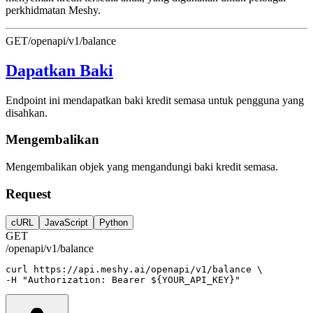
perkhidmatan Meshy.
GET
/openapi/v1/balance
Dapatkan Baki
Endpoint ini mendapatkan baki kredit semasa untuk pengguna yang
disahkan.
Mengembalikan
Mengembalikan objek yang mengandungi baki kredit semasa.
Request
cURL
JavaScript
Python
GET
/openapi/v1/balance
curl
https://api.meshy.ai/openapi/v1/balance
 \
-H 
"Authorization: Bearer ${YOUR_API_KEY}"