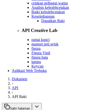
cetakan pelbagai warna
Analisis kebolehcetakan
Baiki kebolehcetakan
Keseimbangan
Dapatkan Baki
API Creative Lab
rantai kunci
magnet peti sejuk
figura
Figura Vinil
figura bata
lampu
Keycap
Aplikasi Web Terbuka
Dokumen
›
API
›
API Baki
Salin halaman