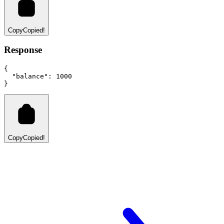
Copy
Copied!
Response
{
"balance"
:
1000
}
Copy
Copied!