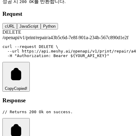
성공 시
를 반환합니다.
200 OK
Request
cURL
JavaScript
Python
DELETE
/openapi/v1/print/repair/a43b5c6d-7e8f-901a-234b-567c890d1e2f
curl
--request
DELETE
 \
--url
https://api.meshy.ai/openapi/v1/print/repair/a4
-H
"Authorization: Bearer ${YOUR_API_KEY}"
Copy
Copied!
Response
// Returns 200 Ok on success.