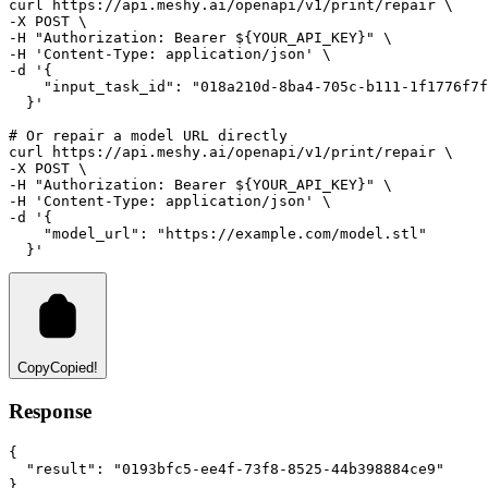
curl
https://api.meshy.ai/openapi/v1/print/repair
 \
-X 
POST
 \
-H 
"Authorization: Bearer ${YOUR_API_KEY}"
 \
-H 
'Content-Type: application/json'
 \
-d 
'{
    "input_task_id": "018a210d-8ba4-705c-b111-1f1776f7f
  }'
# Or repair a model URL directly
curl
https://api.meshy.ai/openapi/v1/print/repair
 \
-X 
POST
 \
-H 
"Authorization: Bearer ${YOUR_API_KEY}"
 \
-H 
'Content-Type: application/json'
 \
-d 
'{
    "model_url": "https://example.com/model.stl"
  }'
Copy
Copied!
Response
{
"result"
:
"0193bfc5-ee4f-73f8-8525-44b398884ce9"
}