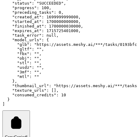
"status"
:
"SUCCEEDED"
,
"progress"
:
100
,
"preceding_tasks"
:
0
,
"created_at"
:
1699999999000
,
"started_at"
:
1700000000000
,
"finished_at"
:
1700000030000
,
"expires_at"
:
1715725401000
,
"task_error"
:
null
,
"model_urls"
:
 {
"glb"
:
"https://assets.meshy.ai/***/tasks/0193bfc
"gltf"
:
""
,
"fbx"
:
""
,
"obj"
:
""
,
"stl"
:
""
,
"usdz"
:
""
,
"3mf"
:
""
,
"mtl"
:
""
    }
,
"thumbnail_url"
:
"https://assets.meshy.ai/***/tasks
"texture_urls"
:
 []
,
"consumed_credits"
:
10
  }
]