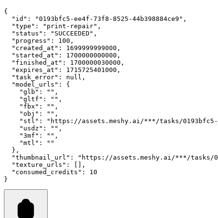
{
"id"
:
"0193bfc5-ee4f-73f8-8525-44b398884ce9"
,
"type"
:
"print-repair"
,
"status"
:
"SUCCEEDED"
,
"progress"
:
100
,
"created_at"
:
1699999999000
,
"started_at"
:
1700000000000
,
"finished_at"
:
1700000030000
,
"expires_at"
:
1715725401000
,
"task_error"
:
null
,
"model_urls"
:
 {
"glb"
:
""
,
"gltf"
:
""
,
"fbx"
:
""
,
"obj"
:
""
,
"stl"
:
"https://assets.meshy.ai/***/tasks/0193bfc5-
"usdz"
:
""
,
"3mf"
:
""
,
"mtl"
:
""
  }
,
"thumbnail_url"
:
"https://assets.meshy.ai/***/tasks/0
"texture_urls"
:
 []
,
"consumed_credits"
:
10
}