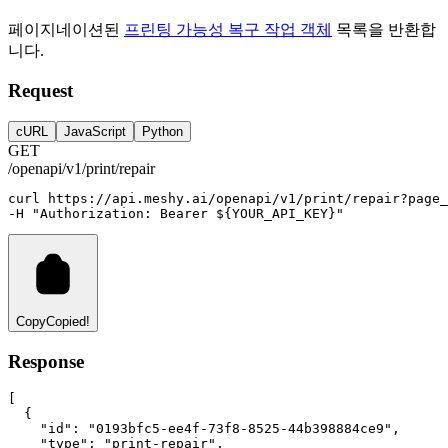
페이지네이션된
프린팅 가능성 복구 작업 객체
목록을 반환합
니다.
Request
cURL
JavaScript
Python
GET
/openapi/v1/print/repair
curl
https://api.meshy.ai/openapi/v1/print/repair?page_
-H 
"Authorization: Bearer ${YOUR_API_KEY}"
Copy
Copied!
Response
[
  {
"id"
:
"0193bfc5-ee4f-73f8-8525-44b398884ce9"
,
"type"
:
"print-repair"
,