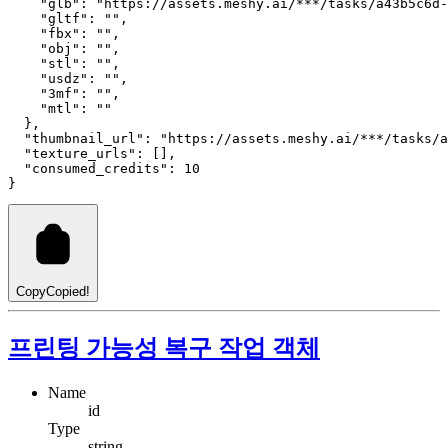
"glb"
:
"https://assets.meshy.ai/***/tasks/a43b5c6d-
"gltf"
:
""
,
"fbx"
:
""
,
"obj"
:
""
,
"stl"
:
""
,
"usdz"
:
""
,
"3mf"
:
""
,
"mtl"
:
""
  }
,
"thumbnail_url"
: 
"https://assets.meshy.ai/***/tasks/a
"texture_urls"
: []
,
"consumed_credits"
: 
10
}
Copy
Copied!
프린팅 가능성 복구 작업 객체
Name
id
Type
string