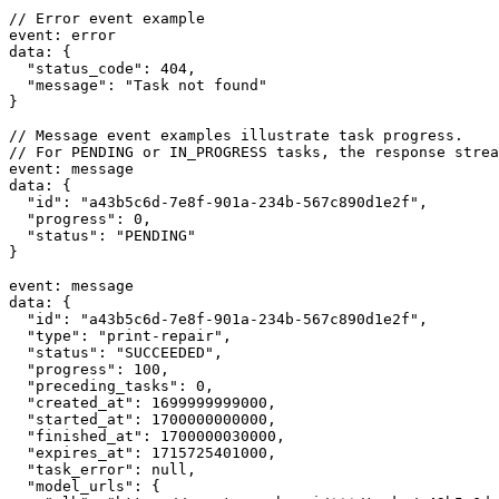
// Error event example
event
:
 error
data
:
 {
"status_code"
: 
404
,
"message"
: 
"Task not found"
}
// Message event examples illustrate task progress.
// For PENDING or IN_PROGRESS tasks, the response strea
event
:
 message
data
:
 {
"id"
: 
"a43b5c6d-7e8f-901a-234b-567c890d1e2f"
,
"progress"
: 
0
,
"status"
: 
"PENDING"
}
event
:
 message
data
:
 {
"id"
: 
"a43b5c6d-7e8f-901a-234b-567c890d1e2f"
,
"type"
: 
"print-repair"
,
"status"
: 
"SUCCEEDED"
,
"progress"
: 
100
,
"preceding_tasks"
: 
0
,
"created_at"
: 
1699999999000
,
"started_at"
: 
1700000000000
,
"finished_at"
: 
1700000030000
,
"expires_at"
: 
1715725401000
,
"task_error"
: 
null
,
"model_urls"
: {