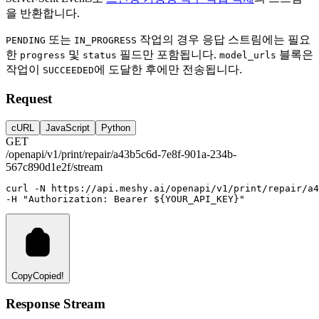
을 반환합니다.
또는
작업의 경우 응답 스트림에는 필요
PENDING
IN_PROGRESS
한
및
필드만 포함됩니다.
블록은
progress
status
model_urls
작업이
에 도달한 후에만 전송됩니다.
SUCCEEDED
Request
cURL
JavaScript
Python
GET
/openapi/v1/print/repair/a43b5c6d-7e8f-901a-234b-
567c890d1e2f/stream
curl
-N
https://api.meshy.ai/openapi/v1/print/repair/a4
-H 
"Authorization: Bearer ${YOUR_API_KEY}"
Copy
Copied!
Response Stream