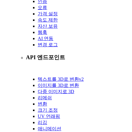
인증
오류
가격 설정
속도 제한
자산 보유
웹훅
AI 연동
변경 로그
API 엔드포인트
텍스트를 3D로 변환
v2
이미지를 3D로 변환
다중 이미지로 3D
리메쉬
변환
크기 조정
UV 언래핑
리깅
애니메이션