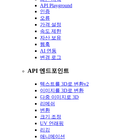
API Playground
인증
오류
가격 설정
속도 제한
자산 보유
웹훅
AI 연동
변경 로그
API 엔드포인트
텍스트를 3D로 변환
v2
이미지를 3D로 변환
다중 이미지로 3D
리메쉬
변환
크기 조정
UV 언래핑
리깅
애니메이션