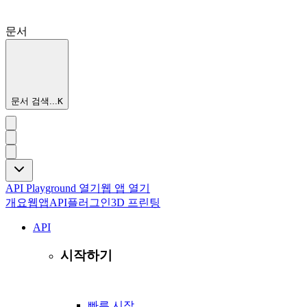
문서
문서 검색...
K
API Playground 열기
웹 앱 열기
개요
웹앱
API
플러그인
3D 프린팅
API
시작하기
빠른 시작