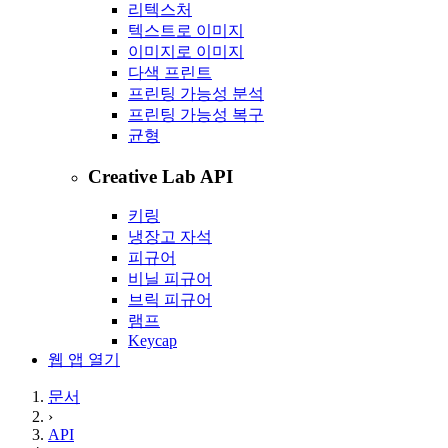
리텍스처
텍스트로 이미지
이미지로 이미지
다색 프린트
프린팅 가능성 분석
프린팅 가능성 복구
균형
Creative Lab API
키링
냉장고 자석
피규어
비닐 피규어
브릭 피규어
램프
Keycap
웹 앱 열기
문서
›
API