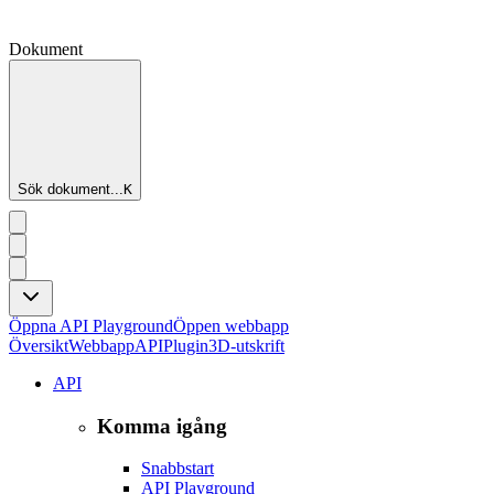
Dokument
Sök dokument...
K
Öppna API Playground
Öppen webbapp
Översikt
Webbapp
API
Plugin
3D-utskrift
API
Komma igång
Snabbstart
API Playground