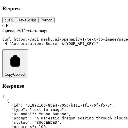
Request
cURL
JavaScript
Python
GET
/openapi/v1/text-to-image
curl
https://api.meshy.ai/openapi/v1/text-to-image?page
-H 
"Authorization: Bearer ${YOUR_API_KEY}"
Copy
Copied!
Response
[
  {
"id"
:
"018a210d-8ba4-705c-b111-1f1776f7f578"
,
"type"
:
"text-to-image"
,
"ai_model"
:
"nano-banana"
,
"prompt"
:
"A majestic dragon soaring through clouds
"status"
:
"SUCCEEDED"
,
"progress"
:
100
,