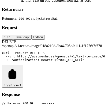
ID:t för Text till bild-uppgiften som ska tas bort.
Returnerar
Returnerar
vid lyckat resultat.
200 OK
Request
cURL
JavaScript
Python
DELETE
/openapi/v1/text-to-image/018a210d-8ba4-705c-b111-1f1776f7f578
curl
--request
DELETE
 \
--url
https://api.meshy.ai/openapi/v1/text-to-image/
-H
"Authorization: Bearer ${YOUR_API_KEY}"
Copy
Copied!
Response
// Returns 200 Ok on success.