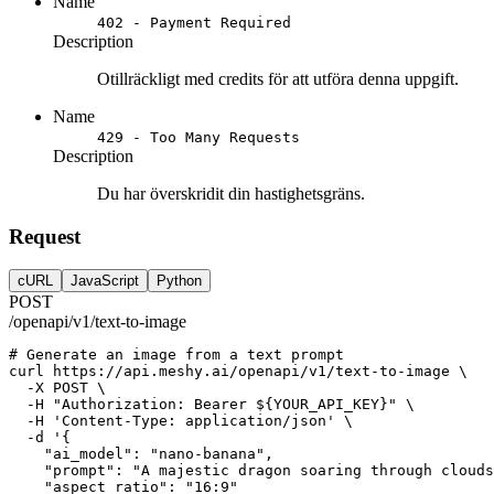
Name
402 - Payment Required
Description
Otillräckligt med credits för att utföra denna uppgift.
Name
429 - Too Many Requests
Description
Du har överskridit din hastighetsgräns.
Request
cURL
JavaScript
Python
POST
/openapi/v1/text-to-image
# Generate an image from a text prompt
curl
https://api.meshy.ai/openapi/v1/text-to-image
 \
-X
POST
 \
-H
"Authorization: Bearer ${YOUR_API_KEY}"
 \
-H
'Content-Type: application/json'
 \
-d
'{
    "ai_model": "nano-banana",
    "prompt": "A majestic dragon soaring through clouds
    "aspect_ratio": "16:9"