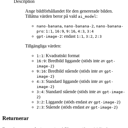
Description
Ange bildförhållandet för den genererade bilden.
Tillåtna värden beror på vald
:
ai_model
,
,
nano-banana
nano-banana-2
nano-banana-
:
,
,
,
,
pro
1:1
16:9
9:16
4:3
3:4
: endast
,
,
gpt-image-2
1:1
3:2
2:3
Tillgängliga värden:
: Kvadratiskt format
1:1
: Bredbild liggande (stöds inte av
16:9
gpt-
)
image-2
: Bredbild stående (stöds inte av
9:16
gpt-
)
image-2
: Standard liggande (stöds inte av
4:3
gpt-
)
image-2
: Standard stående (stöds inte av
3:4
gpt-image-
)
2
: Liggande (stöds endast av
)
3:2
gpt-image-2
: Stående (stöds endast av
)
2:3
gpt-image-2
Returnerar