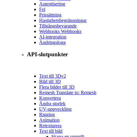
Autentisering
Fel
Prissättning
Hastighetsbegränsningar
Tillgångsbevarande
Webhooks Webhooks
AI-integration
Ändringslogg
API-slutpunkter
Text till 3D
v2
Bild till 3D
Flera bilder till 3D
Remesh Translate to: Remesh
Konvertera
Ändra storlek
UV-uppveckling
Rigging
Animation
Retexturera
Text till bild
Skapa en uppgift