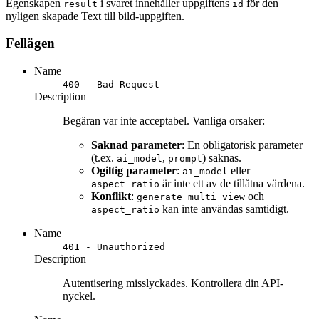
Egenskapen
i svaret innehåller uppgiftens
för den
result
id
nyligen skapade Text till bild-uppgiften.
Fellägen
Name
400 - Bad Request
Description
Begäran var inte acceptabel. Vanliga orsaker:
Saknad parameter
: En obligatorisk parameter
(t.ex.
,
) saknas.
ai_model
prompt
Ogiltig parameter
:
eller
ai_model
är inte ett av de tillåtna värdena.
aspect_ratio
Konflikt
:
och
generate_multi_view
kan inte användas samtidigt.
aspect_ratio
Name
401 - Unauthorized
Description
Autentisering misslyckades. Kontrollera din API-
nyckel.