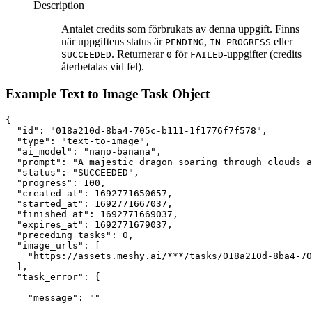
Description
Antalet credits som förbrukats av denna uppgift. Finns
när uppgiftens status är
,
eller
PENDING
IN_PROGRESS
. Returnerar
för
-uppgifter (credits
SUCCEEDED
0
FAILED
återbetalas vid fel).
Example Text to Image Task Object
{
"id"
:
"018a210d-8ba4-705c-b111-1f1776f7f578"
,
"type"
:
"text-to-image"
,
"ai_model"
:
"nano-banana"
,
"prompt"
:
"A majestic dragon soaring through clouds a
"status"
:
"SUCCEEDED"
,
"progress"
:
100
,
"created_at"
:
1692771650657
,
"started_at"
:
1692771667037
,
"finished_at"
:
1692771669037
,
"expires_at"
:
1692771679037
,
"preceding_tasks"
:
0
,
"image_urls"
:
 [
"https://assets.meshy.ai/***/tasks/018a210d-8ba4-70
  ]
,
"task_error"
:
 {
"message"
:
""