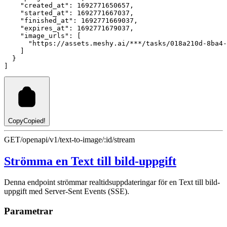
"created_at"
:
1692771650657
,
"started_at"
:
1692771667037
,
"finished_at"
:
1692771669037
,
"expires_at"
:
1692771679037
,
"image_urls"
:
 [
"https://assets.meshy.ai/***/tasks/018a210d-8ba4-
    ]
  }
]
Copy
Copied!
GET
/openapi/v1/text-to-image/:id/stream
Strömma en Text till bild-uppgift
Denna endpoint strömmar realtidsuppdateringar för en Text till bild-
uppgift med Server-Sent Events (SSE).
Parametrar