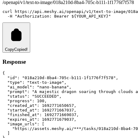
/openapi/v1/text-to-image/018a210d-8ba4-705c-b111-1f1776f7f578
curl
https://api.meshy.ai/openapi/v1/text-to-image/018a
-H
"Authorization: Bearer ${YOUR_API_KEY}"
Copy
Copied!
Response
{
"id"
:
"018a210d-8ba4-705c-b111-1f1776f7f578"
,
"type"
:
"text-to-image"
,
"ai_model"
:
"nano-banana"
,
"prompt"
:
"A majestic dragon soaring through clouds a
"status"
:
"SUCCEEDED"
,
"progress"
:
100
,
"created_at"
:
1692771650657
,
"started_at"
:
1692771667037
,
"finished_at"
:
1692771669037
,
"expires_at"
:
1692771679037
,
"image_urls"
:
 [
"https://assets.meshy.ai/***/tasks/018a210d-8ba4-70
  ]
}