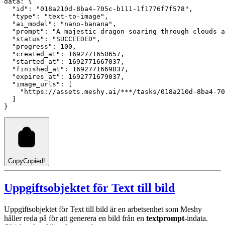
data: {
  "id": "018a210d-8ba4-705c-b111-1f1776f7f578",
  "type": "text-to-image",
  "ai_model": "nano-banana",
  "prompt": "A majestic dragon soaring through clouds a
  "status": "SUCCEEDED",
  "progress": 100,
  "created_at": 1692771650657,
  "started_at": 1692771667037,
  "finished_at": 1692771669037,
  "expires_at": 1692771679037,
  "image_urls": [
    "https://assets.meshy.ai/***/tasks/018a210d-8ba4-70
  ]
}
Copy
Copied!
Uppgiftsobjektet för Text till bild
Uppgiftsobjektet för Text till bild är en arbetsenhet som Meshy
håller reda på för att generera en bild från en
textprompt
-indata.