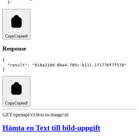
  }'
Copy
Copied!
Response
{
"result"
:
"018a210d-8ba4-705c-b111-1f1776f7f578"
}
Copy
Copied!
GET
/openapi/v1/text-to-image/:id
Hämta en Text till bild-uppgift