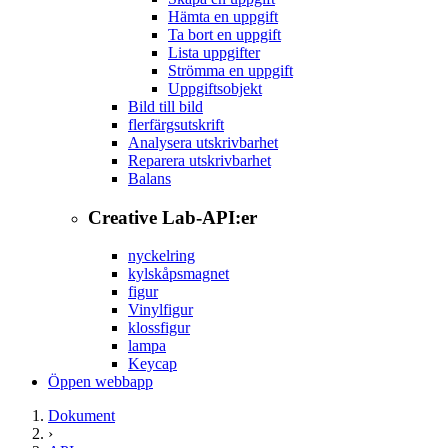
Hämta en uppgift
Ta bort en uppgift
Lista uppgifter
Strömma en uppgift
Uppgiftsobjekt
Bild till bild
flerfärgsutskrift
Analysera utskrivbarhet
Reparera utskrivbarhet
Balans
Creative Lab-API:er
nyckelring
kylskåpsmagnet
figur
Vinylfigur
klossfigur
lampa
Keycap
Öppen webbapp
Dokument
›