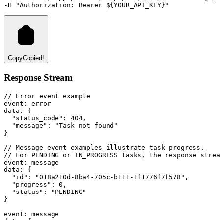
-H 
"Authorization: Bearer ${YOUR_API_KEY}"
Copy
Copied!
Response Stream
// Error event example
event: error
data: {
  "status_code": 404,
  "message": "Task not found"
}
// Message event examples illustrate task progress.
// For PENDING or IN_PROGRESS tasks, the response strea
event: message
data: {
  "id": "018a210d-8ba4-705c-b111-1f1776f7f578",
  "progress": 0,
  "status": "PENDING"
}
event: message