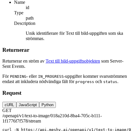
Name
id
Type
path
Description
Unik identifierare för Text till bild-uppgiften som ska
strömmas.
Returnerar
Returnerar en ström av
Text till bild-uppgiftsobjekten
som Server-
Sent Events.
För
- eller
-uppgifter kommer svarsströmmen
PENDING
IN_PROGRESS
endast att inkludera nödvändiga fält för
och
.
progress
status
Request
cURL
JavaScript
Python
GET
/openapi/v1/text-to-image/018a210d-8ba4-705c-b111-
1f1776f7f578/stream
curl
-N
https://api.meshy.ai/openapi/v1/text-to-image/