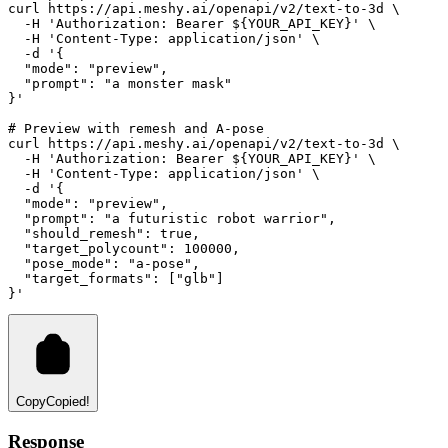
curl
https://api.meshy.ai/openapi/v2/text-to-3d
 \
-H
'Authorization: Bearer ${YOUR_API_KEY}'
 \
-H
'Content-Type: application/json'
 \
-d
'{
  "mode": "preview",
  "prompt": "a monster mask"
}'
# Preview with remesh and A-pose
curl
https://api.meshy.ai/openapi/v2/text-to-3d
 \
-H
'Authorization: Bearer ${YOUR_API_KEY}'
 \
-H
'Content-Type: application/json'
 \
-d
'{
  "mode": "preview",
  "prompt": "a futuristic robot warrior",
  "should_remesh": true,
  "target_polycount": 100000,
  "pose_mode": "a-pose",
  "target_formats": ["glb"]
}'
Copy
Copied!
Response