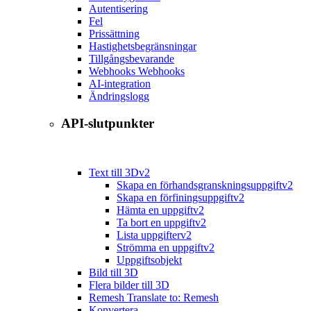
Autentisering
Fel
Prissättning
Hastighetsbegränsningar
Tillgångsbevarande
Webhooks Webhooks
AI-integration
Ändringslogg
API-slutpunkter
Text till 3D
v2
Skapa en förhandsgranskningsuppgift
v2
Skapa en förfiningsuppgift
v2
Hämta en uppgift
v2
Ta bort en uppgift
v2
Lista uppgifter
v2
Strömma en uppgift
v2
Uppgiftsobjekt
Bild till 3D
Flera bilder till 3D
Remesh Translate to: Remesh
Konvertera