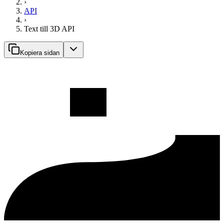
›
API
›
Text till 3D API
Kopiera sidan