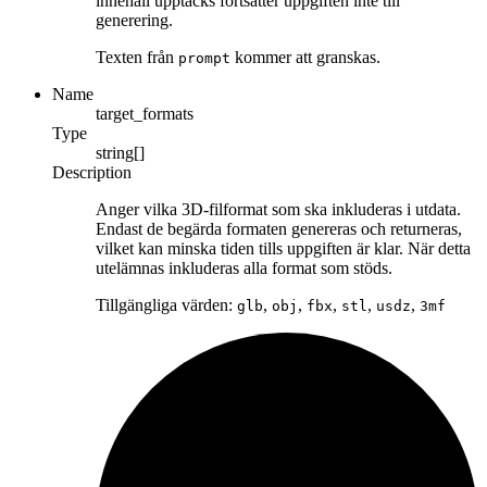
innehåll upptäcks fortsätter uppgiften inte till
generering.
Texten från
kommer att granskas.
prompt
Name
target_formats
Type
string[]
Description
Anger vilka 3D-filformat som ska inkluderas i utdata.
Endast de begärda formaten genereras och returneras,
vilket kan minska tiden tills uppgiften är klar. När detta
utelämnas inkluderas alla format som stöds.
Tillgängliga värden:
,
,
,
,
,
glb
obj
fbx
stl
usdz
3mf