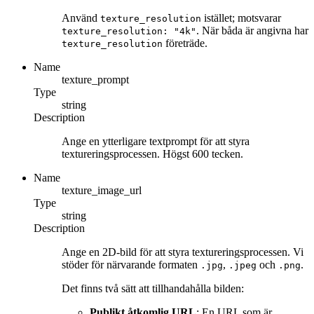
Använd
istället; motsvarar
texture_resolution
. När båda är angivna har
texture_resolution: "4k"
företräde.
texture_resolution
Name
texture_prompt
Type
string
Description
Ange en ytterligare textprompt för att styra
textureringsprocessen. Högst 600 tecken.
Name
texture_image_url
Type
string
Description
Ange en 2D-bild för att styra textureringsprocessen. Vi
stöder för närvarande formaten
,
och
.
.jpg
.jpeg
.png
Det finns två sätt att tillhandahålla bilden:
Publikt åtkomlig URL
: En URL som är