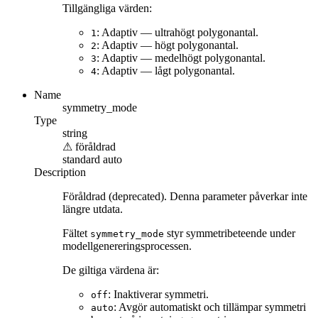
Tillgängliga värden:
: Adaptiv — ultrahögt polygonantal.
1
: Adaptiv — högt polygonantal.
2
: Adaptiv — medelhögt polygonantal.
3
: Adaptiv — lågt polygonantal.
4
Name
symmetry_mode
Type
string
⚠
föråldrad
standard
auto
Description
Föråldrad (deprecated). Denna parameter påverkar inte
längre utdata.
Fältet
styr symmetribeteende under
symmetry_mode
modellgenereringsprocessen.
De giltiga värdena är:
: Inaktiverar symmetri.
off
: Avgör automatiskt och tillämpar symmetri
auto