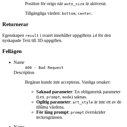
Position för origo när
är aktiverat.
auto_size
Tillgängliga värden:
,
.
bottom
center
Returnerar
Egenskapen
i svaret innehåller uppgiftens
för den
result
id
nyskapade Text till 3D-uppgiften.
Fellägen
Name
400 - Bad Request
Description
Begäran kunde inte accepteras. Vanliga orsaker:
Saknad parameter
: En obligatorisk parameter
(t.ex.
,
) saknas.
prompt
mode
Ogiltig parameter
:
är inte ett av de
art_style
tillåtna värdena.
För lång prompt
:
överskrider
prompt
teckengränsen.
Name