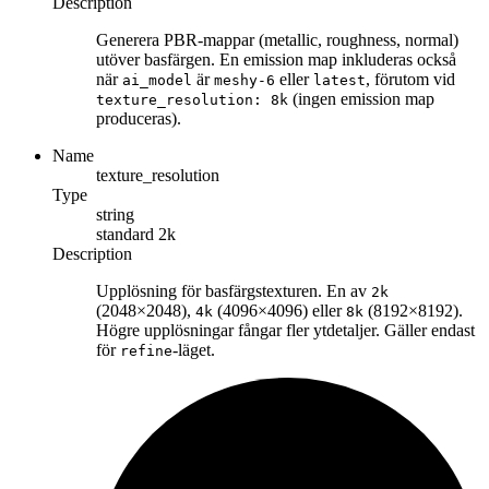
Description
Generera PBR-mappar (metallic, roughness, normal)
utöver basfärgen. En emission map inkluderas också
när
är
eller
, förutom vid
ai_model
meshy-6
latest
(ingen emission map
texture_resolution: 8k
produceras).
Name
texture_resolution
Type
string
standard
2k
Description
Upplösning för basfärgstexturen. En av
2k
(2048×2048),
(4096×4096) eller
(8192×8192).
4k
8k
Högre upplösningar fångar fler ytdetaljer. Gäller endast
för
-läget.
refine