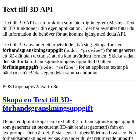
Text till 3D API
Text till 3D API är en funktion som låter dig integrera Meshys Text
till 3D-funktioner i din egen applikation. I det här avsnittet hittar du
all information du behöver för att komma igång med detta API.
Text till 3D använder ett arbetsflöde i två steg. Skapa först en
förhandsgranskningsuppgift
(
) för att generera
mode: "preview"
ett 3D-nät utan textur, så att du kan utvärdera formen. Skicka sedan
den slutförda förhandsgranskningens uppgifts-ID till en
förfiningsuppgift
(
) för att applicera textur på
mode: "refine"
nätet (mesh). Båda stegen delar samma endpoint.
POST
/openapi/v2/text-to-3d
Skapa en Text till 3D-
förhandsgranskningsuppgift
Denna endpoint skapar en Text till 3D-förhandsgranskningsuppgift,
som genererar ett otexturerat 3D-nät (endast geometri) från en
textprompt. Detta är det första steget i arbetsflödet med två steg. När
förhandsgranskningen lyckas använder du det returnerade uppgifts-