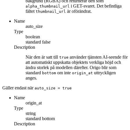
bakgrund (RGBA) och returnerar den som
i GET-svaret. Det befintliga
alpha_thumbnail_url
fältet
är oförändrat.
thumbnail_url
Name
auto_size
Type
boolean
standard
false
Description
När den är satt till
använder tjänsten AI-seende för
true
att automatiskt uppskatta objektets verkliga höjd och
ändra storlek på modellen därefter. Origo blir som
standard
om inte
uttryckligen
bottom
origin_at
anges.
Gäller endast när
auto_size
= true
Name
origin_at
Type
string
standard
bottom
Description