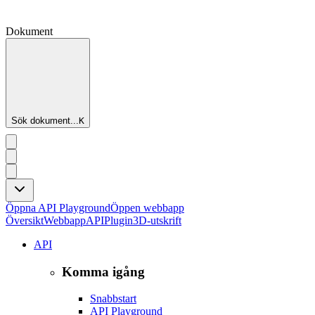
Dokument
Sök dokument...
K
Öppna API Playground
Öppen webbapp
Översikt
Webbapp
API
Plugin
3D-utskrift
API
Komma igång
Snabbstart
API Playground