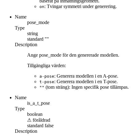
baserat på inmatningsgeometri.
: Tvingar symmetri under generering.
on
Name
pose_mode
Type
string
standard
""
Description
Ange pose_mode för den genererade modellen.
Tillgängliga värden:
: Generera modellen i en A-pose.
a-pose
: Generera modellen i en T-pose.
t-pose
(tom sträng): Ingen specifik pose tillämpas.
""
Name
is_a_t_pose
Type
boolean
⚠
föråldrad
standard
false
Description