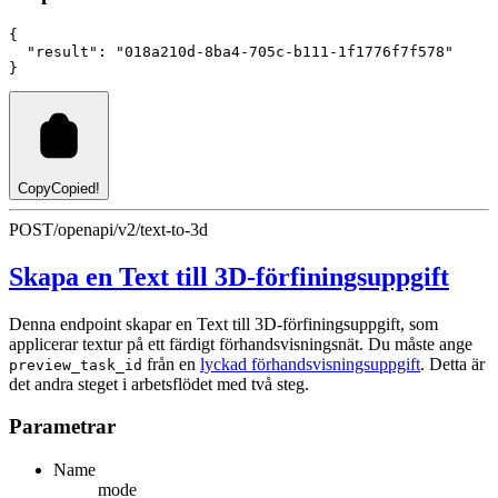
{
"result"
:
"018a210d-8ba4-705c-b111-1f1776f7f578"
}
Copy
Copied!
POST
/openapi/v2/text-to-3d
Skapa en Text till 3D-förfiningsuppgift
Denna endpoint skapar en Text till 3D-förfiningsuppgift, som
applicerar textur på ett färdigt förhandsvisningsnät. Du måste ange
från en
lyckad förhandsvisningsuppgift
. Detta är
preview_task_id
det andra steget i arbetsflödet med två steg.
Parametrar
Name
mode