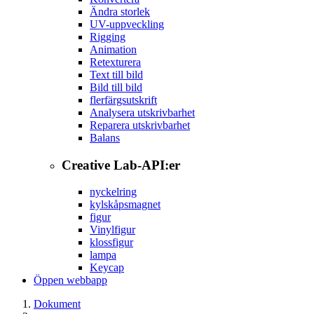
Ändra storlek
UV-uppveckling
Rigging
Animation
Retexturera
Text till bild
Bild till bild
flerfärgsutskrift
Analysera utskrivbarhet
Reparera utskrivbarhet
Balans
Creative Lab-API:er
nyckelring
kylskåpsmagnet
figur
Vinylfigur
klossfigur
lampa
Keycap
Öppen webbapp
Dokument