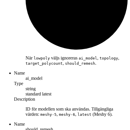
När
väljs ignoreras
,
,
lowpoly
ai_model
topology
,
.
target_polycount
should_remesh
Name
ai_model
Type
string
standard
latest
Description
ID för modellen som ska användas. Tillgängliga
värden:
,
,
(Meshy 6).
meshy-5
meshy-6
latest
Name
should_remesh