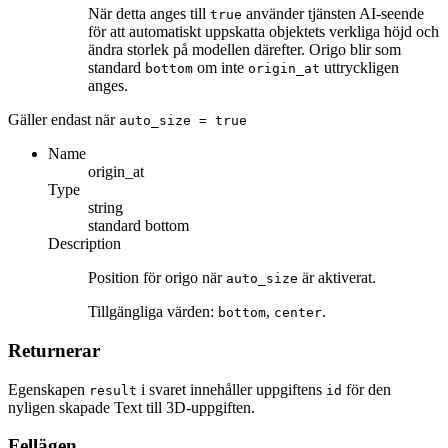
När detta anges till
använder tjänsten AI-seende
true
för att automatiskt uppskatta objektets verkliga höjd och
ändra storlek på modellen därefter. Origo blir som
standard
om inte
uttryckligen
bottom
origin_at
anges.
Gäller endast när
auto_size
= true
Name
origin_at
Type
string
standard
bottom
Description
Position för origo när
är aktiverat.
auto_size
Tillgängliga värden:
,
.
bottom
center
Returnerar
Egenskapen
i svaret innehåller uppgiftens
för den
result
id
nyligen skapade Text till 3D-uppgiften.
Fellägen