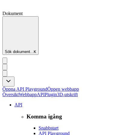
Dokument
Sök dokument...
K
Öppna API Playground
Öppen webbapp
Översikt
Webbapp
API
Plugin
3D-utskrift
API
Komma igång
Snabbstart
API Playground