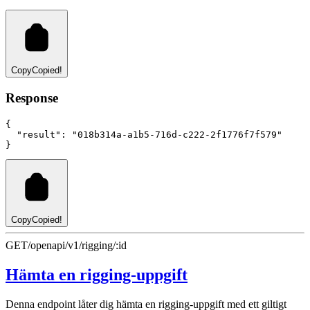
Copy
Copied!
Response
{
"result"
:
"018b314a-a1b5-716d-c222-2f1776f7f579"
}
Copy
Copied!
GET
/openapi/v1/rigging/:id
Hämta en rigging-uppgift
Denna endpoint låter dig hämta en rigging-uppgift med ett giltigt