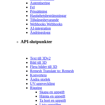
Autentisering
Fel
Prissättning
Hastighetsbegränsningar
Tillgångsbevarande
Webhooks Webhooks
AI-integration
Ändringslogg
API-slutpunkter
Text till 3D
v2
Bild till 3D
Flera bilder till 3D
Remesh Translate to: Remesh
Konvertera
Ändra storlek
UV-uppveckling
Rigging
Skapa en uppgift
Hämta en uppgift
Ta bort en uppgift
Lista uppgifter