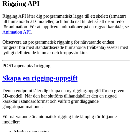
Rigging API
Rigging API låter dig programmatiskt lägga till ett skelett (armatur)
till humanoida 3D-modeller, och binda nät till det så att de är redo
för animation. För att applicera animationer på en riggad karaktär, se
Animation API
.
Observera att programmatisk riggning för närvarande endast
fungerar bra med standardiserade humanoida (tvåbenta) assetar med
tydligt definierade lemmar och kroppsstruktur.
POST
/openapi/v1/rigging
Skapa en rigging-uppgift
Denna endpoint låter dig skapa en ny rigging-uppgift för en given
3D-modell. När den har slutförts tillhandahåller den en riggad
karaktär i standardformat och valfritt grundläggande
gång-/löpanimationer.
För närvarande är automatisk rigging inte lämplig för följande
modeller:
Meshar utan textur