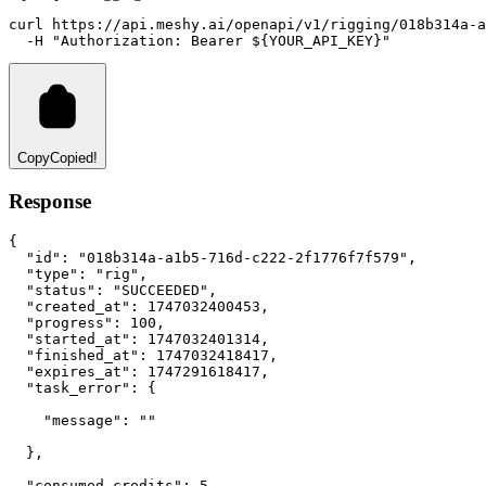
curl
https://api.meshy.ai/openapi/v1/rigging/018b314a-a
-H
"Authorization: Bearer ${YOUR_API_KEY}"
Copy
Copied!
Response
{
"id"
:
"018b314a-a1b5-716d-c222-2f1776f7f579"
,
"type"
:
"rig"
,
"status"
:
"SUCCEEDED"
,
"created_at"
:
1747032400453
,
"progress"
:
100
,
"started_at"
:
1747032401314
,
"finished_at"
:
1747032418417
,
"expires_at"
:
1747291618417
,
"task_error"
:
 {
"message"
:
""
  }
,
"consumed_credits"
:
5
,