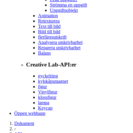
Strömma en uppgift
Uppgiftsobjekt
Animation
Retexturera
Text till bild
Bild till bild
flerfärgsutskrift
Analysera utskrivbarhet
Reparera utskrivbarhet
Balans
Creative Lab-API:er
nyckelring
kylskåpsmagnet
figur
Vinylfigur
klossfigur
lampa
Keycap
Öppen webbapp
Dokument
›