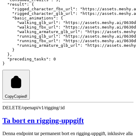
"result"
:
 {
"rigged_character_fbx_url"
:
"https://assets.meshy.a
"rigged_character_glb_url"
:
"https://assets.meshy.a
"basic_animations"
:
 {
"walking_glb_url"
:
"https://assets.meshy.ai/0630d
"walking_fbx_url"
:
"https://assets.meshy.ai/0630d
"walking_armature_glb_url"
:
"https://assets.meshy
"running_glb_url"
:
"https://assets.meshy.ai/0630d
"running_fbx_url"
:
"https://assets.meshy.ai/0630d
"running_armature_glb_url"
:
"https://assets.meshy
    }
  }
,
"preceding_tasks"
:
0
}
Copy
Copied!
DELETE
/openapi/v1/rigging/:id
Ta bort en rigging-uppgift
Denna endpoint tar permanent bort en rigging-uppgift, inklusive alla