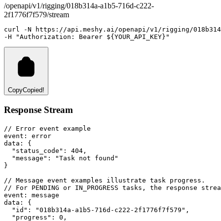
/openapi/v1/rigging/018b314a-a1b5-716d-c222-
2f1776f7f579/stream
curl
-N
https://api.meshy.ai/openapi/v1/rigging/018b314
-H
"Authorization: Bearer ${YOUR_API_KEY}"
Copy
Copied!
Response Stream
// Error event example
event
:
 error
data
:
 {
"status_code"
: 
404
,
"message"
: 
"Task not found"
}
// Message event examples illustrate task progress.
// For PENDING or IN_PROGRESS tasks, the response strea
event
:
 message
data
:
 {
"id"
: 
"018b314a-a1b5-716d-c222-2f1776f7f579"
,
"progress"
: 
0
,