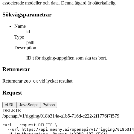
associerade modeller och data. Denna åtgärd är oåterkallelig.
Sökvägsparametrar
Name
id
Type
path
Description
ID:t för rigging-uppgiften som ska tas bort.
Returnerar
Returnerar
vid lyckat resultat.
200 OK
Request
cURL
JavaScript
Python
DELETE
/openapi/v1/rigging/018b314a-a1b5-716d-c222-2f1776f7f579
curl
--request
DELETE
 \
--url
https://api.meshy.ai/openapi/v1/rigging/018b314
-H
"Authorization: Bearer ${YOUR_API_KEY}"