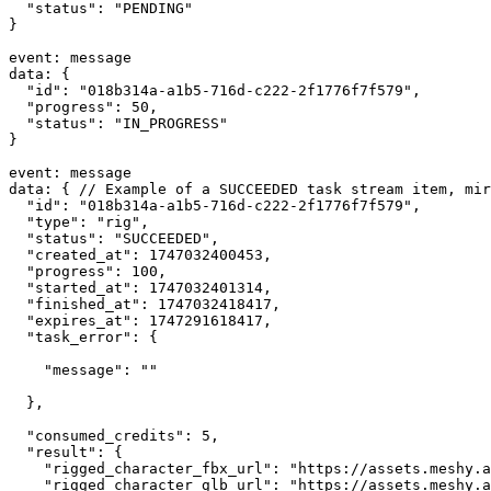
"status"
: 
"PENDING"
}
event
:
 message
data
:
 {
"id"
: 
"018b314a-a1b5-716d-c222-2f1776f7f579"
,
"progress"
: 
50
,
"status"
: 
"IN_PROGRESS"
}
event
:
 message
data
:
 { 
// Example of a SUCCEEDED task stream item, mir
"id"
: 
"018b314a-a1b5-716d-c222-2f1776f7f579"
,
"type"
: 
"rig"
,
"status"
: 
"SUCCEEDED"
,
"created_at"
: 
1747032400453
,
"progress"
: 
100
,
"started_at"
: 
1747032401314
,
"finished_at"
: 
1747032418417
,
"expires_at"
: 
1747291618417
,
"task_error"
: {
"message"
:
""
  }
,
"consumed_credits"
: 
5
,
"result"
: {
"rigged_character_fbx_url"
:
"https://assets.meshy.a
"rigged_character_glb_url"
:
"https://assets.meshy.a