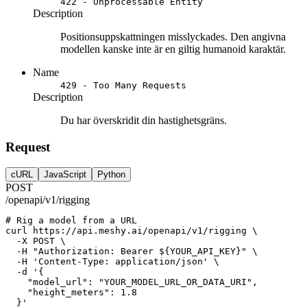
422 - Unprocessable Entity
Description
Positionsuppskattningen misslyckades. Den angivna
modellen kanske inte är en giltig humanoid karaktär.
Name
429 - Too Many Requests
Description
Du har överskridit din hastighetsgräns.
Request
cURL
JavaScript
Python
POST
/openapi/v1/rigging
# Rig a model from a URL
curl
https://api.meshy.ai/openapi/v1/rigging
 \
-X
POST
 \
-H
"Authorization: Bearer ${YOUR_API_KEY}"
 \
-H
'Content-Type: application/json'
 \
-d
'{
    "model_url": "YOUR_MODEL_URL_OR_DATA_URI",
    "height_meters": 1.8
  }'