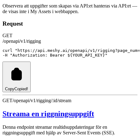
Observera att uppgifter som skapas via API:et hanteras via API:et —
de visas inte i My Assets i webbappen.
Request
GET
/openapi/v1/rigging
curl
"https://api.meshy.ai/openapi/v1/rigging?page_num=
-H 
"Authorization: Bearer ${YOUR_API_KEY}"
Copy
Copied!
GET
/openapi/v1/rigging/:id/stream
Streama en riggningsuppgift
Denna endpoint streamar realtidsuppdateringar för en
riggningsuppgift med hjälp av Server-Sent Events (SSE).