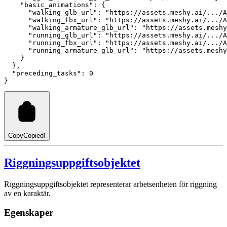
"basic_animations"
:
 {
"walking_glb_url"
:
"https://assets.meshy.ai/.../A
"walking_fbx_url"
:
"https://assets.meshy.ai/.../A
"walking_armature_glb_url"
:
"https://assets.meshy
"running_glb_url"
:
"https://assets.meshy.ai/.../A
"running_fbx_url"
:
"https://assets.meshy.ai/.../A
"running_armature_glb_url"
:
"https://assets.meshy
    }
  }
,
"preceding_tasks"
: 
0
}
Copy
Copied!
Riggningsuppgiftsobjektet
Riggningsuppgiftsobjektet representerar arbetsenheten för riggning
av en karaktär.
Egenskaper