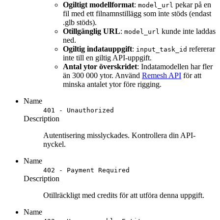
Ogiltigt modellformat
:
pekar på en
model_url
fil med ett filnamnstillägg som inte stöds (endast
.glb stöds).
Otillgänglig URL
:
kunde inte laddas
model_url
ned.
Ogiltig indatauppgift
:
refererar
input_task_id
inte till en giltig API-uppgift.
Antal ytor överskridet
: Indatamodellen har fler
än 300 000 ytor. Använd
Remesh API
för att
minska antalet ytor före rigging.
Name
401 - Unauthorized
Description
Autentisering misslyckades. Kontrollera din API-
nyckel.
Name
402 - Payment Required
Description
Otillräckligt med credits för att utföra denna uppgift.
Name