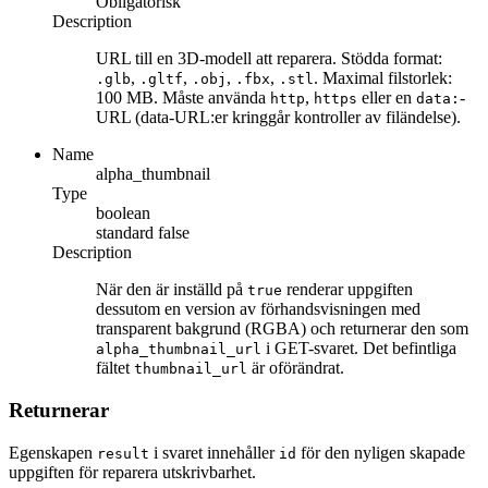
Obligatorisk
Description
URL till en 3D-modell att reparera. Stödda format:
,
,
,
,
. Maximal filstorlek:
.glb
.gltf
.obj
.fbx
.stl
100 MB. Måste använda
,
eller en
-
http
https
data:
URL (data-URL:er kringgår kontroller av filändelse).
Name
alpha_thumbnail
Type
boolean
standard
false
Description
När den är inställd på
renderar uppgiften
true
dessutom en version av förhandsvisningen med
transparent bakgrund (RGBA) och returnerar den som
i GET-svaret. Det befintliga
alpha_thumbnail_url
fältet
är oförändrat.
thumbnail_url
Returnerar
Egenskapen
i svaret innehåller
för den nyligen skapade
result
id
uppgiften för reparera utskrivbarhet.