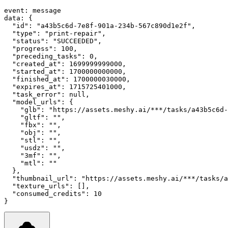
event
:
 message
data
:
 {
"id"
: 
"a43b5c6d-7e8f-901a-234b-567c890d1e2f"
,
"type"
: 
"print-repair"
,
"status"
: 
"SUCCEEDED"
,
"progress"
: 
100
,
"preceding_tasks"
: 
0
,
"created_at"
: 
1699999999000
,
"started_at"
: 
1700000000000
,
"finished_at"
: 
1700000030000
,
"expires_at"
: 
1715725401000
,
"task_error"
: 
null
,
"model_urls"
: {
"glb"
:
"https://assets.meshy.ai/***/tasks/a43b5c6d-
"gltf"
:
""
,
"fbx"
:
""
,
"obj"
:
""
,
"stl"
:
""
,
"usdz"
:
""
,
"3mf"
:
""
,
"mtl"
:
""
  }
,
"thumbnail_url"
: 
"https://assets.meshy.ai/***/tasks/a
"texture_urls"
: []
,
"consumed_credits"
: 
10
}