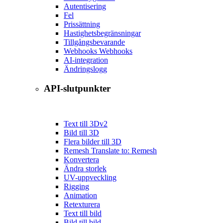
Autentisering
Fel
Prissättning
Hastighetsbegränsningar
Tillgångsbevarande
Webhooks Webhooks
AI-integration
Ändringslogg
API-slutpunkter
Text till 3D
v2
Bild till 3D
Flera bilder till 3D
Remesh Translate to: Remesh
Konvertera
Ändra storlek
UV-uppveckling
Rigging
Animation
Retexturera
Text till bild
Bild till bild