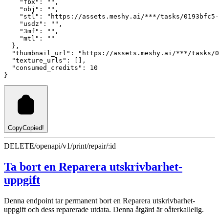
"fbx"
:
""
,
"obj"
:
""
,
"stl"
:
"https://assets.meshy.ai/***/tasks/0193bfc5-
"usdz"
:
""
,
"3mf"
:
""
,
"mtl"
:
""
  }
,
"thumbnail_url"
:
"https://assets.meshy.ai/***/tasks/0
"texture_urls"
:
 []
,
"consumed_credits"
:
10
}
Copy
Copied!
DELETE
/openapi/v1/print/repair/:id
Ta bort en Reparera utskrivbarhet-
uppgift
Denna endpoint tar permanent bort en Reparera utskrivbarhet-
uppgift och dess reparerade utdata. Denna åtgärd är oåterkallelig.