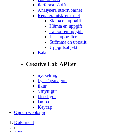
flerfärgsutskrift
Analysera utskrivbarhet
Reparera utskrivbarhet
Skapa en uppgift
Hämta en uppgift
Ta bort en uppgift
Lista uppgifter
Strömma en uppgift
Uppgiftsobjekt
Balans
Creative Lab-API:er
nyckelring
kylskåpsmagnet
figur
Vinylfigur
klossfigur
lampa
Keycap
Öppen webbapp
Dokument
›