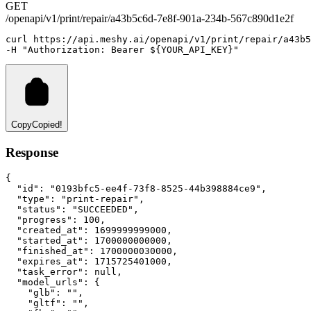
GET
/openapi/v1/print/repair/a43b5c6d-7e8f-901a-234b-567c890d1e2f
curl
https://api.meshy.ai/openapi/v1/print/repair/a43b5
-H 
"Authorization: Bearer ${YOUR_API_KEY}"
Copy
Copied!
Response
{
"id"
:
"0193bfc5-ee4f-73f8-8525-44b398884ce9"
,
"type"
:
"print-repair"
,
"status"
:
"SUCCEEDED"
,
"progress"
:
100
,
"created_at"
:
1699999999000
,
"started_at"
:
1700000000000
,
"finished_at"
:
1700000030000
,
"expires_at"
:
1715725401000
,
"task_error"
:
null
,
"model_urls"
:
 {
"glb"
:
""
,
"gltf"
:
""
,