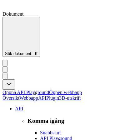
Dokument
Sök dokument...
K
Öppna API Playground
Öppen webbapp
Översikt
Webbapp
API
Plugin
3D-utskrift
API
Komma igång
Snabbstart
API Playground