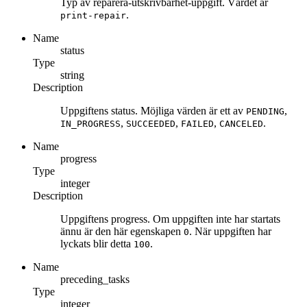
Typ av reparera-utskrivbarhet-uppgift. Värdet är
.
print-repair
Name
status
Type
string
Description
Uppgiftens status. Möjliga värden är ett av
,
PENDING
,
,
,
.
IN_PROGRESS
SUCCEEDED
FAILED
CANCELED
Name
progress
Type
integer
Description
Uppgiftens progress. Om uppgiften inte har startats
ännu är den här egenskapen
. När uppgiften har
0
lyckats blir detta
.
100
Name
preceding_tasks
Type
integer