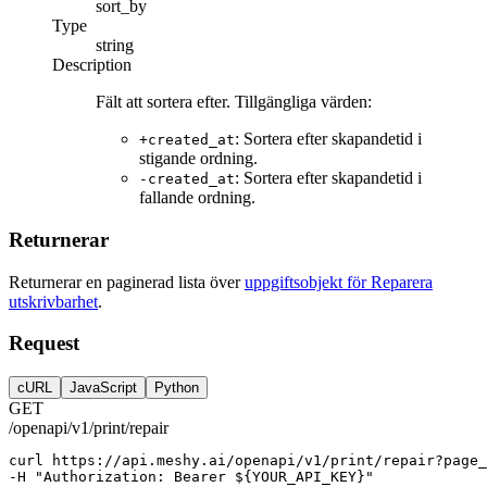
sort_by
Type
string
Description
Fält att sortera efter. Tillgängliga värden:
: Sortera efter skapandetid i
+created_at
stigande ordning.
: Sortera efter skapandetid i
-created_at
fallande ordning.
Returnerar
Returnerar en paginerad lista över
uppgiftsobjekt för Reparera
utskrivbarhet
.
Request
cURL
JavaScript
Python
GET
/openapi/v1/print/repair
curl
https://api.meshy.ai/openapi/v1/print/repair?page_
-H 
"Authorization: Bearer ${YOUR_API_KEY}"