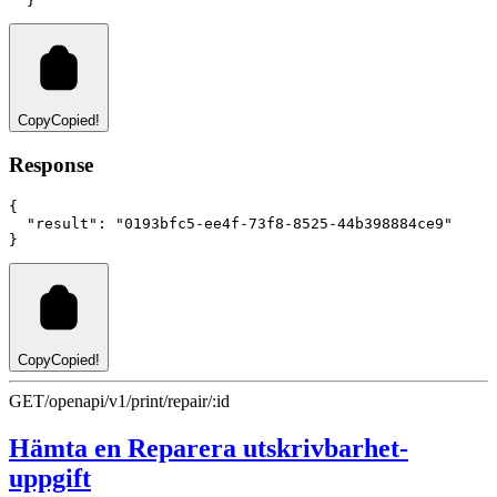
  }'
Copy
Copied!
Response
{
"result"
:
"0193bfc5-ee4f-73f8-8525-44b398884ce9"
}
Copy
Copied!
GET
/openapi/v1/print/repair/:id
Hämta en Reparera utskrivbarhet-
uppgift