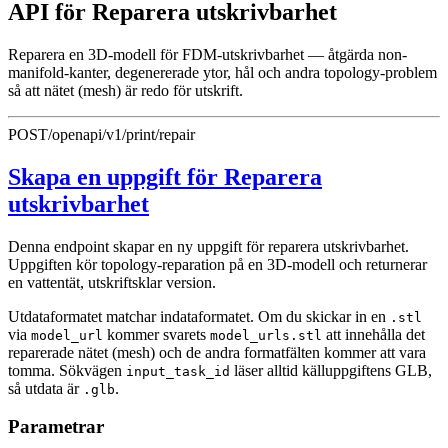
API för Reparera utskrivbarhet
Reparera en 3D-modell för FDM-utskrivbarhet — åtgärda non-
manifold-kanter, degenererade ytor, hål och andra topology-problem
så att nätet (mesh) är redo för utskrift.
POST
/openapi/v1/print/repair
Skapa en uppgift för Reparera
utskrivbarhet
Denna endpoint skapar en ny uppgift för reparera utskrivbarhet.
Uppgiften kör topology-reparation på en 3D-modell och returnerar
en vattentät, utskriftsklar version.
Utdataformatet matchar indataformatet. Om du skickar in en
.stl
via
kommer svarets
att innehålla det
model_url
model_urls.stl
reparerade nätet (mesh) och de andra formatfälten kommer att vara
tomma. Sökvägen
läser alltid källuppgiftens GLB,
input_task_id
så utdata är
.
.glb
Parametrar