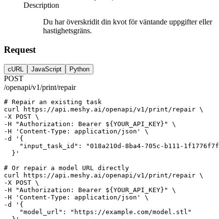
Description
Du har överskridit din kvot för väntande uppgifter eller
hastighetsgräns.
Request
cURL
JavaScript
Python
POST
/openapi/v1/print/repair
# Repair an existing task
curl
https://api.meshy.ai/openapi/v1/print/repair
 \
-X 
POST
 \
-H 
"Authorization: Bearer ${YOUR_API_KEY}"
 \
-H 
'Content-Type: application/json'
 \
-d 
'{
    "input_task_id": "018a210d-8ba4-705c-b111-1f1776f7f
  }'
# Or repair a model URL directly
curl
https://api.meshy.ai/openapi/v1/print/repair
 \
-X 
POST
 \
-H 
"Authorization: Bearer ${YOUR_API_KEY}"
 \
-H 
'Content-Type: application/json'
 \
-d 
'{
    "model_url": "https://example.com/model.stl"