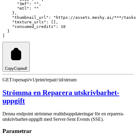
"3mf"
:
""
,
"mtl"
:
""
    }
,
"thumbnail_url"
:
"https://assets.meshy.ai/***/tasks
"texture_urls"
:
 []
,
"consumed_credits"
:
10
  }
]
Copy
Copied!
GET
/openapi/v1/print/repair/:id/stream
Strömma en Reparera utskrivbarhet-
uppgift
Denna endpoint strömmar realtidsuppdateringar för en reparera-
utskrivbarhet-uppgift med Server-Sent Events (SSE).
Parametrar