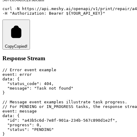
curl
-N
https://api.meshy.ai/openapi/v1/print/repair/a4
-H 
"Authorization: Bearer ${YOUR_API_KEY}"
Copy
Copied!
Response Stream
// Error event example
event
:
 error
data
:
 {
"status_code"
: 
404
,
"message"
: 
"Task not found"
}
// Message event examples illustrate task progress.
// For PENDING or IN_PROGRESS tasks, the response strea
event
:
 message
data
:
 {
"id"
: 
"a43b5c6d-7e8f-901a-234b-567c890d1e2f"
,
"progress"
: 
0
,
"status"
: 
"PENDING"
}