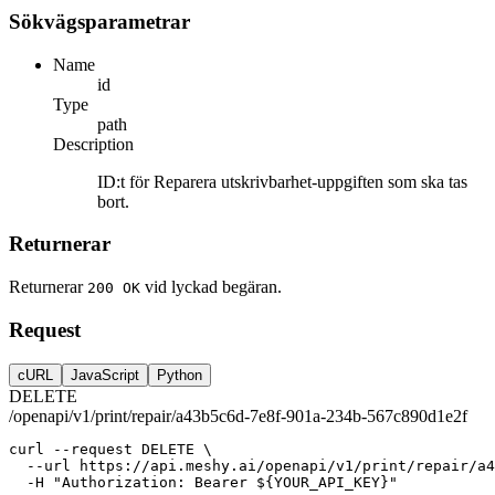
Sökvägsparametrar
Name
id
Type
path
Description
ID:t för Reparera utskrivbarhet-uppgiften som ska tas
bort.
Returnerar
Returnerar
vid lyckad begäran.
200 OK
Request
cURL
JavaScript
Python
DELETE
/openapi/v1/print/repair/a43b5c6d-7e8f-901a-234b-567c890d1e2f
curl
--request
DELETE
 \
--url
https://api.meshy.ai/openapi/v1/print/repair/a4
-H
"Authorization: Bearer ${YOUR_API_KEY}"