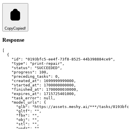
Copy
Copied!
Response
[
  {
"id"
:
"0193bfc5-ee4f-73f8-8525-44b398884ce9"
,
"type"
:
"print-repair"
,
"status"
:
"SUCCEEDED"
,
"progress"
:
100
,
"preceding_tasks"
:
0
,
"created_at"
:
1699999999000
,
"started_at"
:
1700000000000
,
"finished_at"
:
1700000030000
,
"expires_at"
:
1715725401000
,
"task_error"
:
null
,
"model_urls"
:
 {
"glb"
:
"https://assets.meshy.ai/***/tasks/0193bfc
"gltf"
:
""
,
"fbx"
:
""
,
"obj"
:
""
,
"stl"
:
""
,
"usdz"
:
""
,