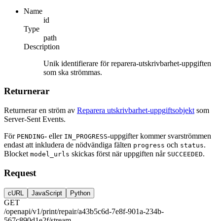
Name
id
Type
path
Description
Unik identifierare för reparera-utskrivbarhet-uppgiften
som ska strömmas.
Returnerar
Returnerar en ström av
Reparera utskrivbarhet-uppgiftsobjekt
som
Server-Sent Events.
För
- eller
-uppgifter kommer svarströmmen
PENDING
IN_PROGRESS
endast att inkludera de nödvändiga fälten
och
.
progress
status
Blocket
skickas först när uppgiften når
.
model_urls
SUCCEEDED
Request
cURL
JavaScript
Python
GET
/openapi/v1/print/repair/a43b5c6d-7e8f-901a-234b-
567c890d1e2f/stream