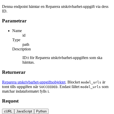
Denna endpoint hämtar en Reparera utskrivbarhet-uppgift via dess
ID.
Parametrar
Name
id
Type
path
Description
ID:t för Reparera utskrivbarhet-uppgiften som ska
hämtas.
Returnerar
Reparera utskrivbarhet-uppgiftsobjektet
. Blocket
är
model_urls
tomt tills uppgiften når
. Endast fältet
som
SUCCEEDED
model_urls
matchar indataformatet fylls i.
Request
cURL
JavaScript
Python