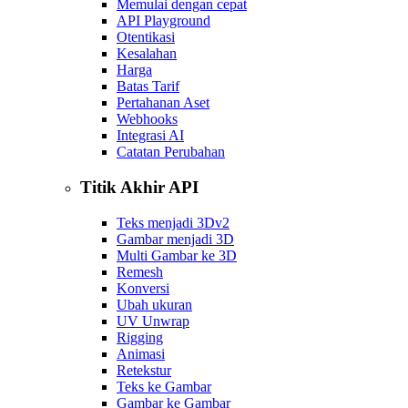
Memulai dengan cepat
API Playground
Otentikasi
Kesalahan
Harga
Batas Tarif
Pertahanan Aset
Webhooks
Integrasi AI
Catatan Perubahan
Titik Akhir API
Teks menjadi 3D
v2
Gambar menjadi 3D
Multi Gambar ke 3D
Remesh
Konversi
Ubah ukuran
UV Unwrap
Rigging
Animasi
Retekstur
Teks ke Gambar
Gambar ke Gambar