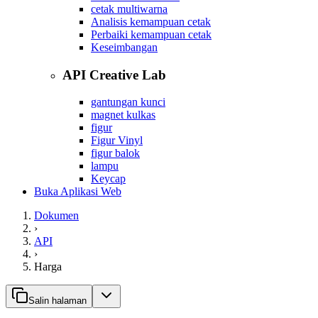
cetak multiwarna
Analisis kemampuan cetak
Perbaiki kemampuan cetak
Keseimbangan
API Creative Lab
gantungan kunci
magnet kulkas
figur
Figur Vinyl
figur balok
lampu
Keycap
Buka Aplikasi Web
Dokumen
›
API
›
Harga
Salin halaman