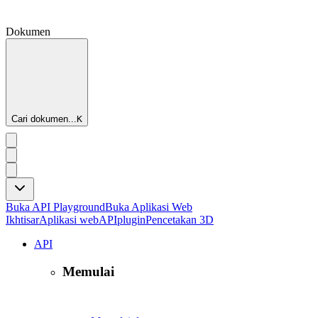
Dokumen
Cari dokumen...
K
Buka API Playground
Buka Aplikasi Web
Ikhtisar
Aplikasi web
API
plugin
Pencetakan 3D
API
Memulai