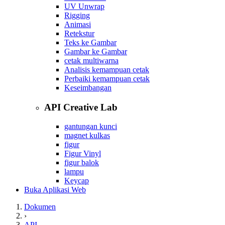
UV Unwrap
Rigging
Animasi
Retekstur
Teks ke Gambar
Gambar ke Gambar
cetak multiwarna
Analisis kemampuan cetak
Perbaiki kemampuan cetak
Keseimbangan
API Creative Lab
gantungan kunci
magnet kulkas
figur
Figur Vinyl
figur balok
lampu
Keycap
Buka Aplikasi Web
Dokumen
›
API