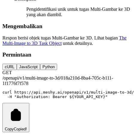
Pengidentifikasi unik untuk tugas Multi-Gambar ke 3D
yang akan diambil.
Mengembalikan
Respon berisi objek tugas Multi-Gambar ke 3D. Lihat bagian
The
Multi-Image to 3D Task Object
untuk detailnya.
Permintaan
cURL
JavaScript
Python
GET
/openapi/v1/multi-image-to-3d/018a210d-8ba4-705c-b111-
1f1776f7f578
curl
https://api.meshy.ai/openapi/v1/multi-image-to-3d/
-H
"Authorization: Bearer ${YOUR_API_KEY}"
Copy
Copied!