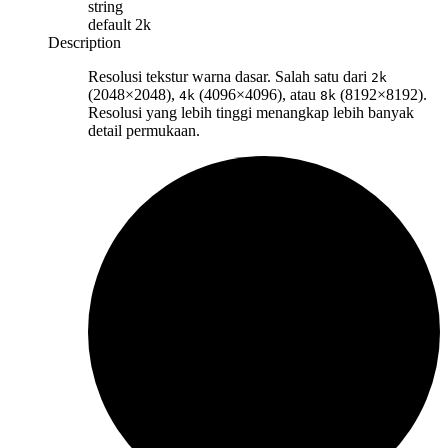
string
default
2k
Description
Resolusi tekstur warna dasar. Salah satu dari
2k
(2048×2048),
(4096×4096), atau
(8192×8192).
4k
8k
Resolusi yang lebih tinggi menangkap lebih banyak
detail permukaan.