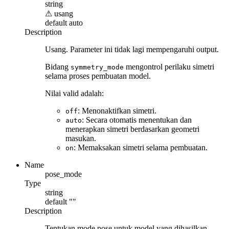
string
⚠
usang
default
auto
Description
Usang. Parameter ini tidak lagi mempengaruhi output.
Bidang
mengontrol perilaku simetri
symmetry_mode
selama proses pembuatan model.
Nilai valid adalah:
: Menonaktifkan simetri.
off
: Secara otomatis menentukan dan
auto
menerapkan simetri berdasarkan geometri
masukan.
: Memaksakan simetri selama pembuatan.
on
Name
pose_mode
Type
string
default
""
Description
Tentukan mode pose untuk model yang dihasilkan.