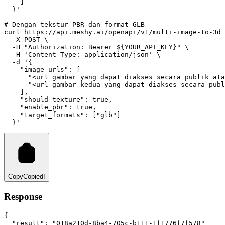
    ]
  }'
# Dengan tekstur PBR dan format GLB
curl
https://api.meshy.ai/openapi/v1/multi-image-to-3d
 
-X
POST
 \
-H
"Authorization: Bearer ${YOUR_API_KEY}"
 \
-H
'Content-Type: application/json'
 \
-d
'{
    "image_urls": [
      "<url gambar yang dapat diakses secara publik ata
      "<url gambar kedua yang dapat diakses secara publ
    ],
    "should_texture": true,
    "enable_pbr": true,
    "target_formats": ["glb"]
  }'
Copy
Copied!
Response
{
"result"
:
"018a210d-8ba4-705c-b111-1f1776f7f578"