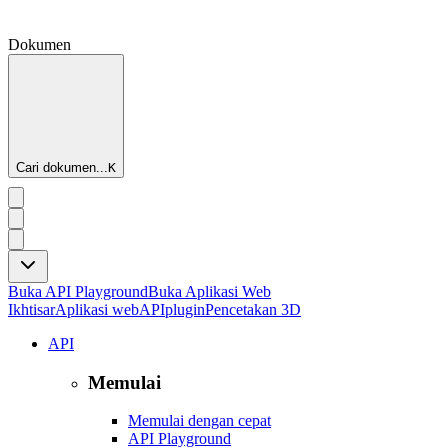
Dokumen
Cari dokumen...
K
Buka API Playground
Buka Aplikasi Web
Ikhtisar
Aplikasi web
API
plugin
Pencetakan 3D
API
Memulai
Memulai dengan cepat
API Playground