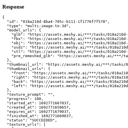
Response
{
"id"
:
"018a210d-8ba4-705c-b111-1f1776f7f578"
,
"type"
:
"multi-image-to-3d"
,
"model_urls"
:
 {
"glb"
:
"https://assets.meshy.ai/***/tasks/018a210d-
"fbx"
:
"https://assets.meshy.ai/***/tasks/018a210d-
"obj"
:
"https://assets.meshy.ai/***/tasks/018a210d-
"usdz"
:
"https://assets.meshy.ai/***/tasks/018a210d
"stl"
:
"https://assets.meshy.ai/***/tasks/018a210d-
"pre_remeshed_glb"
:
"https://assets.meshy.ai/***/ta
  }
,
"thumbnail_url"
:
"https://assets.meshy.ai/***/tasks/0
"thumbnail_urls"
:
 {
"front"
:
"https://assets.meshy.ai/***/tasks/018a210
"right"
:
"https://assets.meshy.ai/***/tasks/018a210
"back"
:
"https://assets.meshy.ai/***/tasks/018a210d
"left"
:
"https://assets.meshy.ai/***/tasks/018a210d
  }
,
"texture_prompt"
:
""
,
"progress"
:
100
,
"started_at"
:
1692771667037
,
"created_at"
:
1692771650657
,
"expires_at"
:
1692771679037
,
"finished_at"
:
1692771669037
,
"status"
:
"SUCCEEDED"
,
"texture_urls"
:
 [