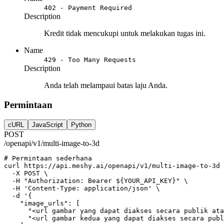
402 - Payment Required
Description
Kredit tidak mencukupi untuk melakukan tugas ini.
Name
429 - Too Many Requests
Description
Anda telah melampaui batas laju Anda.
Permintaan
cURL
JavaScript
Python
POST
/openapi/v1/multi-image-to-3d
# Permintaan sederhana
curl
https://api.meshy.ai/openapi/v1/multi-image-to-3d
 
-X
POST
 \
-H
"Authorization: Bearer ${YOUR_API_KEY}"
 \
-H
'Content-Type: application/json'
 \
-d
'{
    "image_urls": [
      "<url gambar yang dapat diakses secara publik ata
      "<url gambar kedua yang dapat diakses secara publ