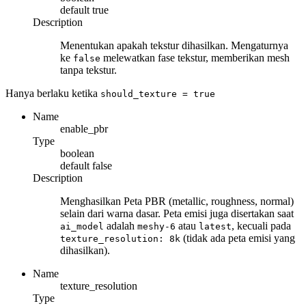
default
true
Description
Menentukan apakah tekstur dihasilkan. Mengaturnya
ke
melewatkan fase tekstur, memberikan mesh
false
tanpa tekstur.
Hanya berlaku ketika
should_texture
= true
Name
enable_pbr
Type
boolean
default
false
Description
Menghasilkan Peta PBR (metallic, roughness, normal)
selain dari warna dasar. Peta emisi juga disertakan saat
adalah
atau
, kecuali pada
ai_model
meshy-6
latest
(tidak ada peta emisi yang
texture_resolution: 8k
dihasilkan).
Name
texture_resolution
Type