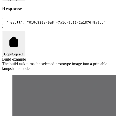
Response
{
"result"
:
"019c320e-9a8f-7a1c-9c11-2a1876f8a9bb"
}
Copy
Copied!
Build example
The build task turns the selected prototype image into a printable
lampshade model.