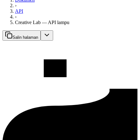
›
API
›
Creative Lab — API lampu
Salin halaman