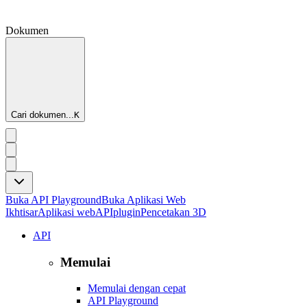
Dokumen
Cari dokumen...
K
Buka API Playground
Buka Aplikasi Web
Ikhtisar
Aplikasi web
API
plugin
Pencetakan 3D
API
Memulai
Memulai dengan cepat
API Playground