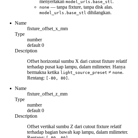
menyertakan
.
model_urls.base_stl
— tanpa fixture, tanpa disk alas.
none
dihilangkan.
model_urls.base_stl
Name
fixture_offset_x_mm
Type
number
default
0
Description
Offset horizontal sumbu X dari cutout fixture relatif
terhadap pusat kap lampu, dalam milimeter. Hanya
bermakna ketika
≠
.
light_source_preset
none
Rentang:
.
[-80, 80]
Name
fixture_offset_z_mm
Type
number
default
0
Description
Offset vertikal sumbu Z dari cutout fixture relatif
terhadap bagian bawah kap lampu, dalam milimeter.
Rentang:
.
[-80, 80]