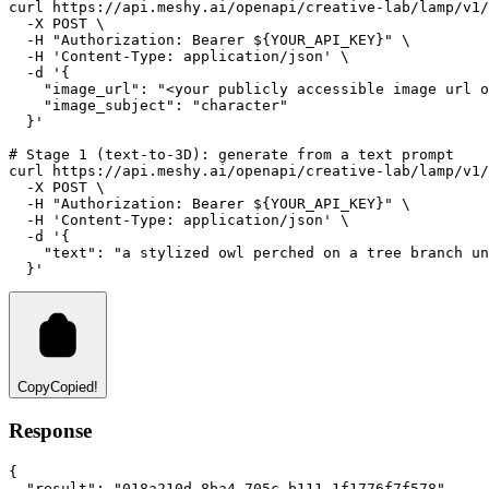
curl
https://api.meshy.ai/openapi/creative-lab/lamp/v1/
-X
POST
 \
-H
"Authorization: Bearer ${YOUR_API_KEY}"
 \
-H
'Content-Type: application/json'
 \
-d
'{
    "image_url": "<your publicly accessible image url o
    "image_subject": "character"
  }'
# Stage 1 (text-to-3D): generate from a text prompt
curl
https://api.meshy.ai/openapi/creative-lab/lamp/v1/
-X
POST
 \
-H
"Authorization: Bearer ${YOUR_API_KEY}"
 \
-H
'Content-Type: application/json'
 \
-d
'{
    "text": "a stylized owl perched on a tree branch un
  }'
Copy
Copied!
Response
{
"result"
:
"018a210d-8ba4-705c-b111-1f1776f7f578"