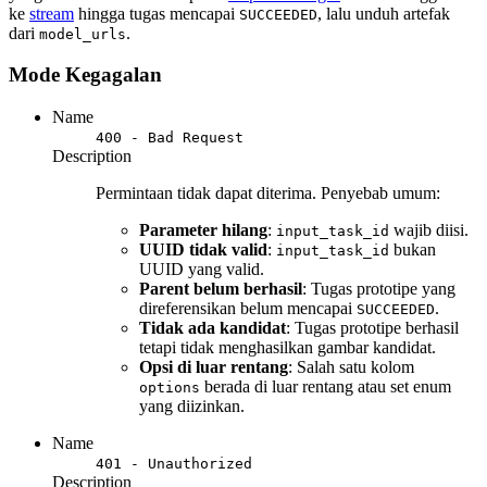
ke
stream
hingga tugas mencapai
, lalu unduh artefak
SUCCEEDED
dari
.
model_urls
Mode Kegagalan
Name
400 - Bad Request
Description
Permintaan tidak dapat diterima. Penyebab umum:
Parameter hilang
:
wajib diisi.
input_task_id
UUID tidak valid
:
bukan
input_task_id
UUID yang valid.
Parent belum berhasil
: Tugas prototipe yang
direferensikan belum mencapai
.
SUCCEEDED
Tidak ada kandidat
: Tugas prototipe berhasil
tetapi tidak menghasilkan gambar kandidat.
Opsi di luar rentang
: Salah satu kolom
berada di luar rentang atau set enum
options
yang diizinkan.
Name
401 - Unauthorized
Description