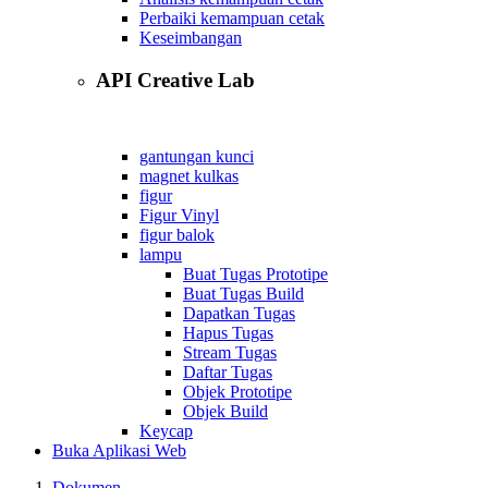
Perbaiki kemampuan cetak
Keseimbangan
API Creative Lab
gantungan kunci
magnet kulkas
figur
Figur Vinyl
figur balok
lampu
Buat Tugas Prototipe
Buat Tugas Build
Dapatkan Tugas
Hapus Tugas
Stream Tugas
Daftar Tugas
Objek Prototipe
Objek Build
Keycap
Buka Aplikasi Web
Dokumen