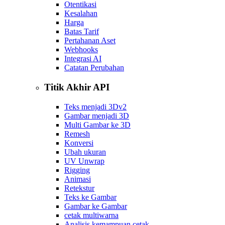
Otentikasi
Kesalahan
Harga
Batas Tarif
Pertahanan Aset
Webhooks
Integrasi AI
Catatan Perubahan
Titik Akhir API
Teks menjadi 3D
v2
Gambar menjadi 3D
Multi Gambar ke 3D
Remesh
Konversi
Ubah ukuran
UV Unwrap
Rigging
Animasi
Retekstur
Teks ke Gambar
Gambar ke Gambar
cetak multiwarna
Analisis kemampuan cetak