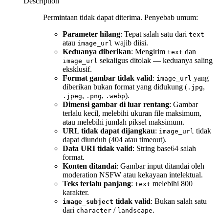
Description
Permintaan tidak dapat diterima. Penyebab umum:
Parameter hilang
: Tepat salah satu dari
text
atau
wajib diisi.
image_url
Keduanya diberikan
: Mengirim
dan
text
sekaligus ditolak — keduanya saling
image_url
eksklusif.
Format gambar tidak valid
:
yang
image_url
diberikan bukan format yang didukung (
,
.jpg
,
,
).
.jpeg
.png
.webp
Dimensi gambar di luar rentang
: Gambar
terlalu kecil, melebihi ukuran file maksimum,
atau melebihi jumlah piksel maksimum.
URL tidak dapat dijangkau
:
tidak
image_url
dapat diunduh (404 atau timeout).
Data URI tidak valid
: String base64 salah
format.
Konten ditandai
: Gambar input ditandai oleh
moderation NSFW atau kekayaan intelektual.
Teks terlalu panjang
:
melebihi 800
text
karakter.
tidak valid
: Bukan salah satu
image_subject
dari
/
.
character
landscape