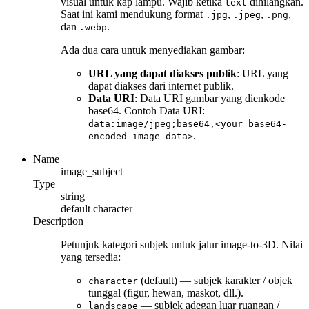
visual untuk kap lampu. Wajib ketika
dihilangkan.
text
Saat ini kami mendukung format
,
,
,
.jpg
.jpeg
.png
dan
.
.webp
Ada dua cara untuk menyediakan gambar:
URL yang dapat diakses publik
: URL yang
dapat diakses dari internet publik.
Data URI
: Data URI gambar yang dienkode
base64. Contoh Data URI:
data:image/jpeg;base64,<your base64-
.
encoded image data>
Name
image_subject
Type
string
default
character
Description
Petunjuk kategori subjek untuk jalur image-to-3D. Nilai
yang tersedia:
(default) — subjek karakter / objek
character
tunggal (figur, hewan, maskot, dll.).
— subjek adegan luar ruangan /
landscape