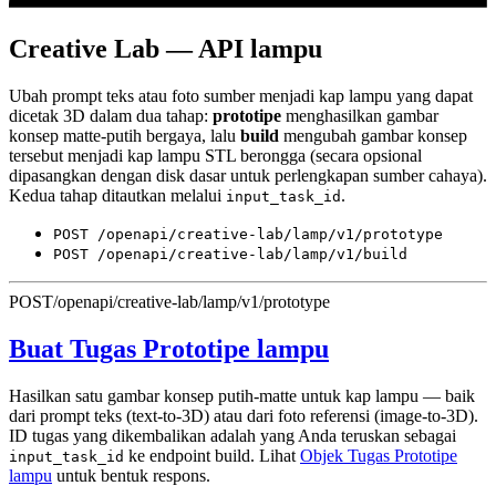
Creative Lab — API lampu
Ubah prompt teks atau foto sumber menjadi kap lampu yang dapat
dicetak 3D dalam dua tahap:
prototipe
menghasilkan gambar
konsep matte-putih bergaya, lalu
build
mengubah gambar konsep
tersebut menjadi kap lampu STL berongga (secara opsional
dipasangkan dengan disk dasar untuk perlengkapan sumber cahaya).
Kedua tahap ditautkan melalui
.
input_task_id
POST /openapi/creative-lab/lamp/v1/prototype
POST /openapi/creative-lab/lamp/v1/build
POST
/openapi/creative-lab/lamp/v1/prototype
Buat Tugas Prototipe lampu
Hasilkan satu gambar konsep putih-matte untuk kap lampu — baik
dari prompt teks (text-to-3D) atau dari foto referensi (image-to-3D).
ID tugas yang dikembalikan adalah yang Anda teruskan sebagai
ke endpoint build. Lihat
Objek Tugas Prototipe
input_task_id
lampu
untuk bentuk respons.