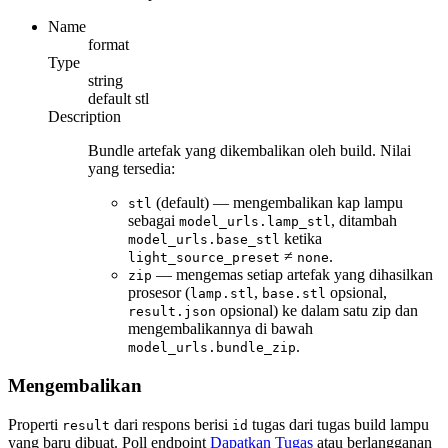
Name
format
Type
string
default
stl
Description
Bundle artefak yang dikembalikan oleh build. Nilai
yang tersedia:
(default) — mengembalikan kap lampu
stl
sebagai
, ditambah
model_urls.lamp_stl
ketika
model_urls.base_stl
≠
.
light_source_preset
none
— mengemas setiap artefak yang dihasilkan
zip
prosesor (
,
opsional,
lamp.stl
base.stl
opsional) ke dalam satu zip dan
result.json
mengembalikannya di bawah
.
model_urls.bundle_zip
Mengembalikan
Properti
dari respons berisi
tugas dari tugas build lampu
result
id
yang baru dibuat. Poll endpoint
Dapatkan Tugas
atau berlangganan