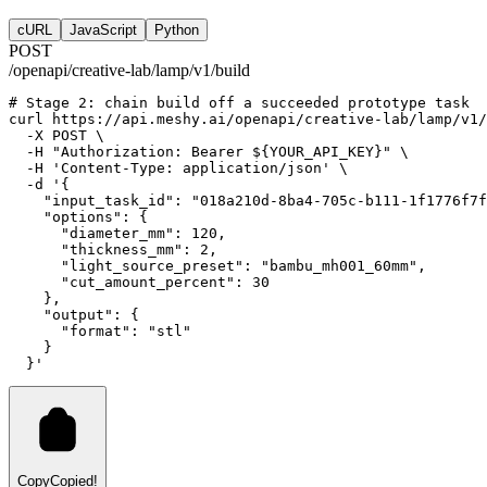
cURL
JavaScript
Python
POST
/openapi/creative-lab/lamp/v1/build
# Stage 2: chain build off a succeeded prototype task
curl
https://api.meshy.ai/openapi/creative-lab/lamp/v1/
-X
POST
 \
-H
"Authorization: Bearer ${YOUR_API_KEY}"
 \
-H
'Content-Type: application/json'
 \
-d
'{
    "input_task_id": "018a210d-8ba4-705c-b111-1f1776f7f
    "options": {
      "diameter_mm": 120,
      "thickness_mm": 2,
      "light_source_preset": "bambu_mh001_60mm",
      "cut_amount_percent": 30
    },
    "output": {
      "format": "stl"
    }
  }'
Copy
Copied!