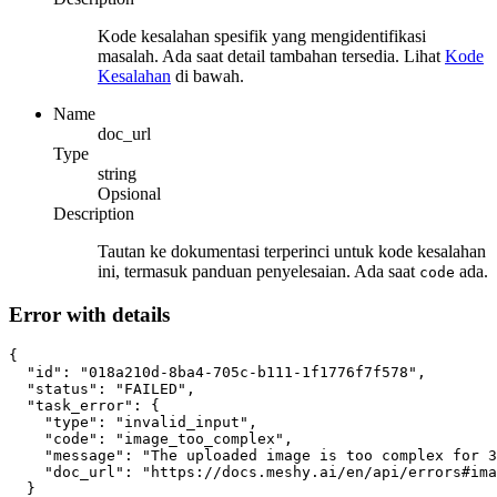
Kode kesalahan spesifik yang mengidentifikasi
masalah. Ada saat detail tambahan tersedia. Lihat
Kode
Kesalahan
di bawah.
Name
doc_url
Type
string
Opsional
Description
Tautan ke dokumentasi terperinci untuk kode kesalahan
ini, termasuk panduan penyelesaian. Ada saat
ada.
code
Error with details
{
"id"
:
"018a210d-8ba4-705c-b111-1f1776f7f578"
,
"status"
:
"FAILED"
,
"task_error"
:
 {
"type"
:
"invalid_input"
,
"code"
:
"image_too_complex"
,
"message"
:
"The uploaded image is too complex for 3
"doc_url"
:
"https://docs.meshy.ai/en/api/errors#ima
  }