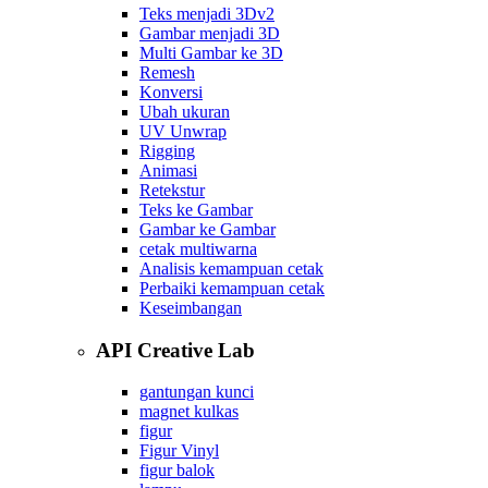
Teks menjadi 3D
v2
Gambar menjadi 3D
Multi Gambar ke 3D
Remesh
Konversi
Ubah ukuran
UV Unwrap
Rigging
Animasi
Retekstur
Teks ke Gambar
Gambar ke Gambar
cetak multiwarna
Analisis kemampuan cetak
Perbaiki kemampuan cetak
Keseimbangan
API Creative Lab
gantungan kunci
magnet kulkas
figur
Figur Vinyl
figur balok