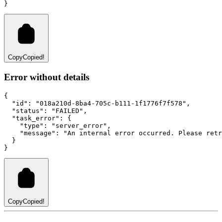
}
Copy
Copied!
Error without details
{
"id"
:
"018a210d-8ba4-705c-b111-1f1776f7f578"
,
"status"
:
"FAILED"
,
"task_error"
:
 {
"type"
:
"server_error"
,
"message"
:
"An internal error occurred. Please retr
  }
}
Copy
Copied!