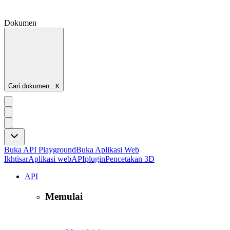
Dokumen
Cari dokumen...
K
Buka API Playground
Buka Aplikasi Web
Ikhtisar
Aplikasi web
API
plugin
Pencetakan 3D
API
Memulai