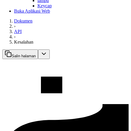
lampu
Keycap
Buka Aplikasi Web
Dokumen
›
API
›
Kesalahan
Salin halaman