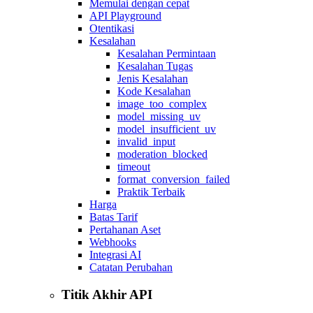
Memulai dengan cepat
API Playground
Otentikasi
Kesalahan
Kesalahan Permintaan
Kesalahan Tugas
Jenis Kesalahan
Kode Kesalahan
image_too_complex
model_missing_uv
model_insufficient_uv
invalid_input
moderation_blocked
timeout
format_conversion_failed
Praktik Terbaik
Harga
Batas Tarif
Pertahanan Aset
Webhooks
Integrasi AI
Catatan Perubahan
Titik Akhir API