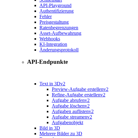
API-Playground
Authentifizierung
Fehler
Preisgestaltung
Ratenbegrenzungen
Asset-Aufbewahrung
Webhooks
KI-Integration
Änderungsprotokoll
API-Endpunkte
Text in 3D
v2
Preview-Aufgabe erstellen
v2
Refine-Aufgabe erstellen
v2
Aufgabe abrufen
v2
Aufgabe löschen
v2
Aufgaben auflisten
v2
Aufgabe streamen
v2
Aufgabenobjekt
Bild in 3D
Mehrere Bilder zu 3D