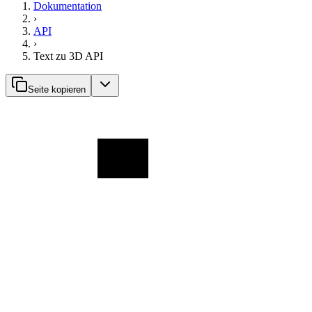
Dokumentation
›
API
›
Text zu 3D API
Seite kopieren