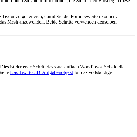
tt finden Sie alle Informationen, die Sie für den Einstieg in diese
 Textur zu generieren, damit Sie die Form bewerten können.
f das Mesh anzuwenden. Beide Schritte verwenden denselben
ies ist der erste Schritt des zweistufigen Workflows. Sobald die
 Siehe
Das Text-to-3D-Aufgabenobjekt
für das vollständige