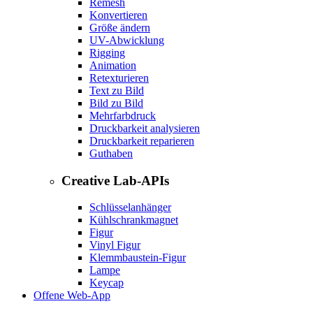
Remesh
Konvertieren
Größe ändern
UV-Abwicklung
Rigging
Animation
Retexturieren
Text zu Bild
Bild zu Bild
Mehrfarbdruck
Druckbarkeit analysieren
Druckbarkeit reparieren
Guthaben
Creative Lab-APIs
Schlüsselanhänger
Kühlschrankmagnet
Figur
Vinyl Figur
Klemmbaustein-Figur
Lampe
Keycap
Offene Web-App