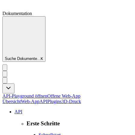
Dokumentation
Suche Dokumente...
K
API-Playground öffnen
Offene Web-App
Übersicht
Web-App
API
Plugins
3D-Druck
API
Erste Schritte
Schnellstart