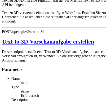
Text zu 3D API ist eine Funktion, mit der Sie Meshys Text-zu-3D-Funk
API benötigen.
Text zu 3D verwendet einen zweistufigen Workflow. Erstellen Sie zue
Übergeben Sie anschließend die Aufgaben-ID der abgeschlossenen P
endpoint.
POST
/openapi/v2/text-to-3d
Text-to-3D-Vorschauaufgabe erstellen
Dieser endpoint erstellt eine Text-to-3D-Vorschauaufgabe, die aus ei
Vorschau erfolgreich ist, verwenden Sie die zurückgegebene Aufga
Antwortschema.
Parameter
Name
mode
Type
string
Erforderlich
Description