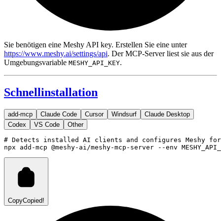
Sie benötigen eine Meshy API key. Erstellen Sie eine unter
https://www.meshy.ai/settings/api
. Der MCP-Server liest sie aus der
Umgebungsvariable
.
MESHY_API_KEY
Schnellinstallation
add-mcp
Claude Code
Cursor
Windsurf
Claude Desktop
Codex
VS Code
Other
# Detects installed AI clients and configures Meshy for
npx
add-mcp
@meshy-ai/meshy-mcp-server
--env
MESHY_API_
Copy
Copied!