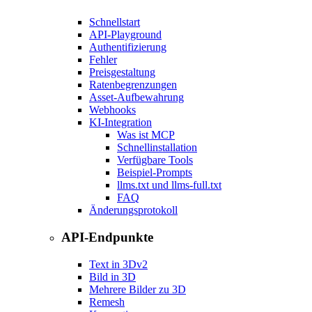
Schnellstart
API-Playground
Authentifizierung
Fehler
Preisgestaltung
Ratenbegrenzungen
Asset-Aufbewahrung
Webhooks
KI-Integration
Was ist MCP
Schnellinstallation
Verfügbare Tools
Beispiel-Prompts
llms.txt und llms-full.txt
FAQ
Änderungsprotokoll
API-Endpunkte
Text in 3D
v2
Bild in 3D
Mehrere Bilder zu 3D
Remesh