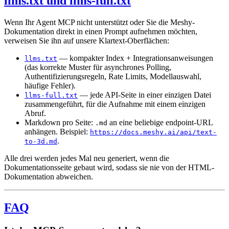
llms.txt und llms-full.txt
Wenn Ihr Agent MCP nicht unterstützt oder Sie die Meshy-
Dokumentation direkt in einen Prompt aufnehmen möchten,
verweisen Sie ihn auf unsere Klartext-Oberflächen:
— kompakter Index + Integrationsanweisungen
llms.txt
(das korrekte Muster für asynchrones Polling,
Authentifizierungsregeln, Rate Limits, Modellauswahl,
häufige Fehler).
— jede API-Seite in einer einzigen Datei
llms-full.txt
zusammengeführt, für die Aufnahme mit einem einzigen
Abruf.
Markdown pro Seite:
an eine beliebige endpoint-URL
.md
anhängen. Beispiel:
https://docs.meshy.ai/api/text-
.
to-3d.md
Alle drei werden jedes Mal neu generiert, wenn die
Dokumentationsseite gebaut wird, sodass sie nie von der HTML-
Dokumentation abweichen.
FAQ