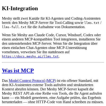
KI-Integration
Meshy stellt zwei Kanäle für KI-Agenten und Coding-Assistenten
bereit: den Meshy MCP-Server für Tool-Calling sowie
/
llms.txt
für die Aufnahme von Dokumentation.
llms-full.txt
Wenn Sie Meshy aus Claude Code, Cursor, Windsurf, Codex oder
einem anderen MCP-kompatiblen Tool integrieren, installieren Sie
den untenstehenden MCP-Server. Wenn Sie die Integration über
einen einfachen Chat-Agenten ohne MCP-Unterstützung
vornehmen, verweisen Sie ihn stattdessen auf
.
https://docs.meshy.ai/llms.txt
Was ist MCP
Das
Model Context Protocol (MCP)
ist ein offener Standard, mit
dem KI-Assistenten externe Tools aufrufen und strukturierten
Kontext abrufen können. Der Meshy MCP-Server kapselt die
Meshy REST API als eine Reihe von Tools, die Ihr Agent aufrufen
kann — ein Modell generieren, eine Aufgabe prüfen, das Ergebnis
herunterladen — ohne HTTP-Code von Hand schreiben zu müssen.