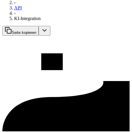
›
API
›
KI-Integration
Seite kopieren