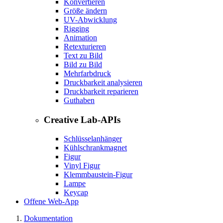
Konvertieren
Größe ändern
UV-Abwicklung
Rigging
Animation
Retexturieren
Text zu Bild
Bild zu Bild
Mehrfarbdruck
Druckbarkeit analysieren
Druckbarkeit reparieren
Guthaben
Creative Lab-APIs
Schlüsselanhänger
Kühlschrankmagnet
Figur
Vinyl Figur
Klemmbaustein-Figur
Lampe
Keycap
Offene Web-App
Dokumentation