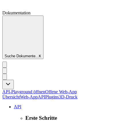
Dokumentation
Suche Dokumente...
K
API-Playground öffnen
Offene Web-App
Übersicht
Web-App
API
Plugins
3D-Druck
API
Erste Schritte