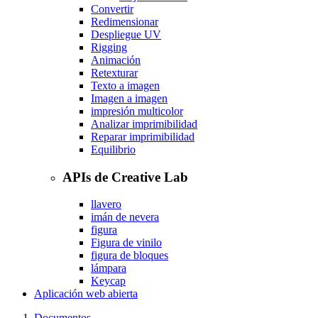
Convertir
Redimensionar
Despliegue UV
Rigging
Animación
Retexturar
Texto a imagen
Imagen a imagen
impresión multicolor
Analizar imprimibilidad
Reparar imprimibilidad
Equilibrio
APIs de Creative Lab
llavero
imán de nevera
figura
Figura de vinilo
figura de bloques
lámpara
Keycap
Aplicación web abierta
Documentos