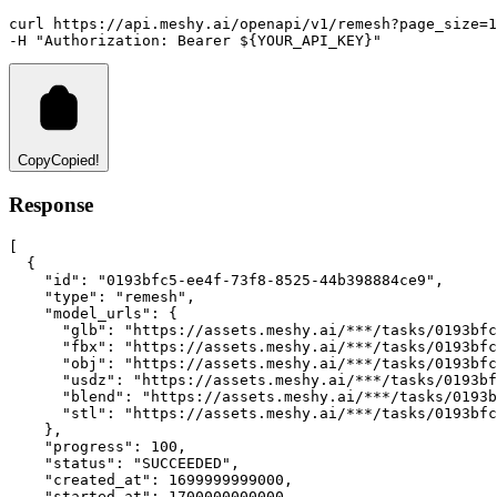
curl
https://api.meshy.ai/openapi/v1/remesh?page_size=
1
-H 
"Authorization: Bearer ${YOUR_API_KEY}"
Copy
Copied!
Response
[
  {
"id"
:
"0193bfc5-ee4f-73f8-8525-44b398884ce9"
,
"type"
:
"remesh"
,
"model_urls"
:
 {
"glb"
:
"https://assets.meshy.ai/***/tasks/0193bfc
"fbx"
:
"https://assets.meshy.ai/***/tasks/0193bfc
"obj"
:
"https://assets.meshy.ai/***/tasks/0193bfc
"usdz"
:
"https://assets.meshy.ai/***/tasks/0193bf
"blend"
:
"https://assets.meshy.ai/***/tasks/0193b
"stl"
:
"https://assets.meshy.ai/***/tasks/0193bfc
    }
,
"progress"
:
100
,
"status"
:
"SUCCEEDED"
,
"created_at"
:
1699999999000
,
"started_at"
:
1700000000000
,