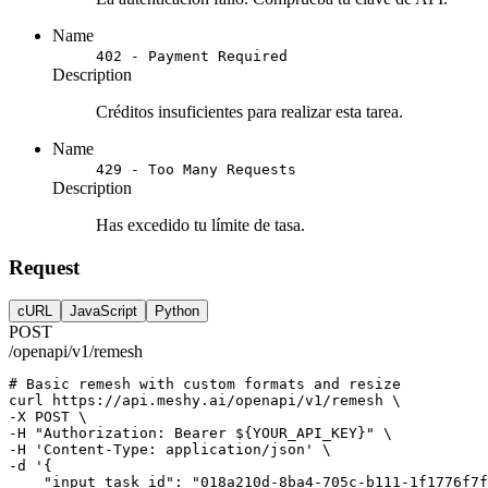
Name
402 - Payment Required
Description
Créditos insuficientes para realizar esta tarea.
Name
429 - Too Many Requests
Description
Has excedido tu límite de tasa.
Request
cURL
JavaScript
Python
POST
/openapi/v1/remesh
# Basic remesh with custom formats and resize
curl
https://api.meshy.ai/openapi/v1/remesh
 \
-X 
POST
 \
-H 
"Authorization: Bearer ${YOUR_API_KEY}"
 \
-H 
'Content-Type: application/json'
 \
-d 
'{
    "input_task_id": "018a210d-8ba4-705c-b111-1f1776f7f