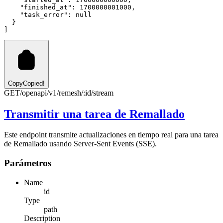
"finished_at"
:
1700000001000
,
"task_error"
:
null
  }
]
Copy
Copied!
GET
/openapi/v1/remesh/:id/stream
Transmitir una tarea de Remallado
Este endpoint transmite actualizaciones en tiempo real para una tarea
de Remallado usando Server-Sent Events (SSE).
Parámetros
Name
id
Type
path
Description