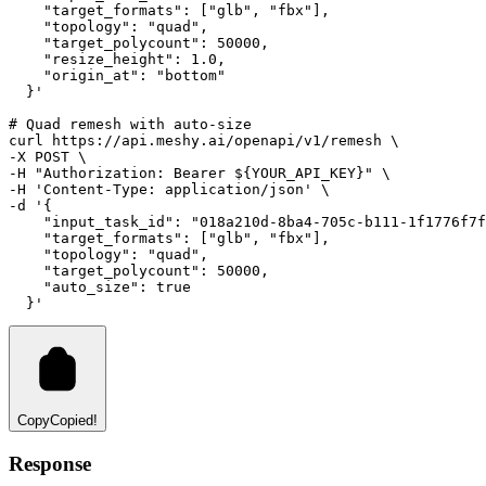
    "target_formats": ["glb", "fbx"],
    "topology": "quad",
    "target_polycount": 50000,
    "resize_height": 1.0,
    "origin_at": "bottom"
  }'
# Quad remesh with auto-size
curl
https://api.meshy.ai/openapi/v1/remesh
 \
-X 
POST
 \
-H 
"Authorization: Bearer ${YOUR_API_KEY}"
 \
-H 
'Content-Type: application/json'
 \
-d 
'{
    "input_task_id": "018a210d-8ba4-705c-b111-1f1776f7f
    "target_formats": ["glb", "fbx"],
    "topology": "quad",
    "target_polycount": 50000,
    "auto_size": true
  }'
Copy
Copied!
Response