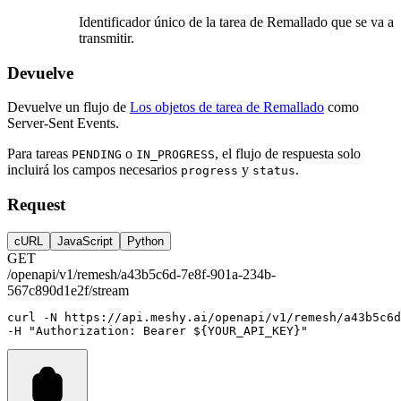
Identificador único de la tarea de Remallado que se va a
transmitir.
Devuelve
Devuelve un flujo de
Los objetos de tarea de Remallado
como
Server-Sent Events.
Para tareas
o
, el flujo de respuesta solo
PENDING
IN_PROGRESS
incluirá los campos necesarios
y
.
progress
status
Request
cURL
JavaScript
Python
GET
/openapi/v1/remesh/a43b5c6d-7e8f-901a-234b-
567c890d1e2f/stream
curl
-N
https://api.meshy.ai/openapi/v1/remesh/a43b5c6
-H 
"Authorization: Bearer ${YOUR_API_KEY}"