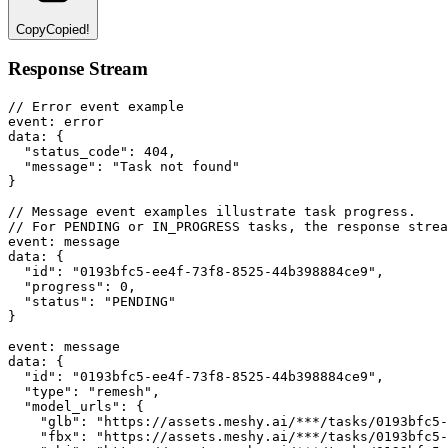
Copy
Copied!
Response Stream
// Error event example
event
:
 error
data
:
 {
"status_code"
: 
404
,
"message"
: 
"Task not found"
}
// Message event examples illustrate task progress.
// For PENDING or IN_PROGRESS tasks, the response strea
event
:
 message
data
:
 {
"id"
: 
"0193bfc5-ee4f-73f8-8525-44b398884ce9"
,
"progress"
: 
0
,
"status"
: 
"PENDING"
}
event
:
 message
data
:
 {
"id"
: 
"0193bfc5-ee4f-73f8-8525-44b398884ce9"
,
"type"
: 
"remesh"
,
"model_urls"
: {
"glb"
:
"https://assets.meshy.ai/***/tasks/0193bfc5-
"fbx"
:
"https://assets.meshy.ai/***/tasks/0193bfc5-