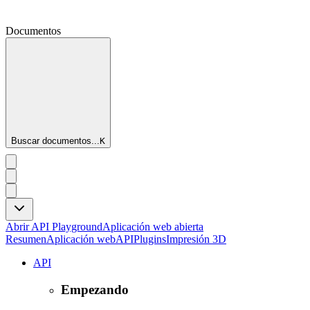
Documentos
Buscar documentos...
K
Abrir API Playground
Aplicación web abierta
Resumen
Aplicación web
API
Plugins
Impresión 3D
API
Empezando