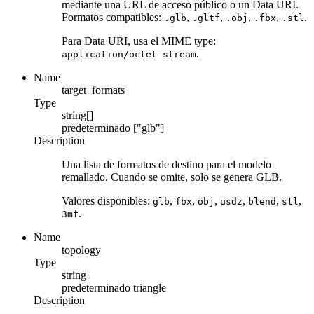
mediante una URL de acceso público o un Data URI.
Formatos compatibles:
,
,
,
,
.
.glb
.gltf
.obj
.fbx
.stl
Para Data URI, usa el MIME type:
.
application/octet-stream
Name
target_formats
Type
string[]
predeterminado
["glb"]
Description
Una lista de formatos de destino para el modelo
remallado. Cuando se omite, solo se genera GLB.
Valores disponibles:
,
,
,
,
,
,
glb
fbx
obj
usdz
blend
stl
.
3mf
Name
topology
Type
string
predeterminado
triangle
Description