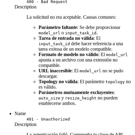
400 - Bad Request
Description
La solicitud no era aceptable. Causas comunes:
Parámetro faltante
: Se debe proporcionar
o
.
model_url
input_task_id
Tarea de entrada no válida
: El
debe hacer referencia a una
input_task_id
tarea exitosa de un modelo compatible.
Formato de modelo no válido
: El
model_url
apunta a un archivo con una extensión no
compatible.
URL inaccesible
: El
no se pudo
model_url
descargar.
Topology no válida
: El parámetro
no
topology
es válido.
Parámetros mutuamente excluyentes
:
y
no pueden
auto_size
resize_height
establecerse ambos.
Name
401 - Unauthorized
Description
La autenticación falló. Comprueba tu clave de API.