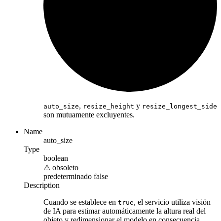
,
y
auto_size
resize_height
resize_longest_side
son mutuamente excluyentes.
Name
auto_size
Type
boolean
⚠
obsoleto
predeterminado
false
Description
Cuando se establece en
, el servicio utiliza visión
true
de IA para estimar automáticamente la altura real del
objeto y redimensionar el modelo en consecuencia.