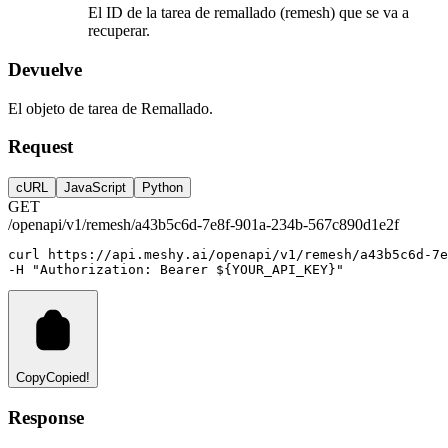
El ID de la tarea de remallado (remesh) que se va a
recuperar.
Devuelve
El objeto de tarea de Remallado.
Request
cURL
JavaScript
Python
GET
/openapi/v1/remesh/a43b5c6d-7e8f-901a-234b-567c890d1e2f
curl
https://api.meshy.ai/openapi/v1/remesh/a43b5c6d-7e
-H 
"Authorization: Bearer ${YOUR_API_KEY}"
Copy
Copied!
Response