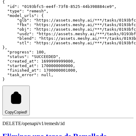
{
"id"
:
"0193bfc5-ee4f-73f8-8525-44b398884ce9"
,
"type"
:
"remesh"
,
"model_urls"
:
 {
"glb"
:
"https://assets.meshy.ai/***/tasks/0193bfc
"fbx"
:
"https://assets.meshy.ai/***/tasks/0193bfc
"obj"
:
"https://assets.meshy.ai/***/tasks/0193bfc
"usdz"
:
"https://assets.meshy.ai/***/tasks/0193bf
"blend"
:
"https://assets.meshy.ai/***/tasks/0193b
"stl"
:
"https://assets.meshy.ai/***/tasks/0193bfc
}
,
"progress"
:
100
,
"status"
:
"SUCCEEDED"
,
"created_at"
:
1699999999000
,
"started_at"
:
1700000000000
,
"finished_at"
:
1700000001000
,
"task_error"
:
null
,
}
Copy
Copied!
DELETE
/openapi/v1/remesh/:id