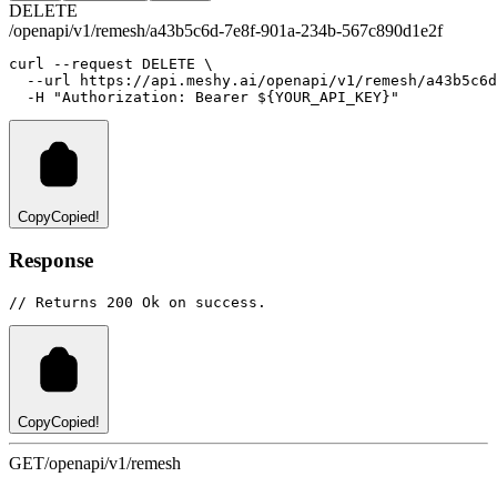
DELETE
/openapi/v1/remesh/a43b5c6d-7e8f-901a-234b-567c890d1e2f
curl
--request
DELETE
 \
--url
https://api.meshy.ai/openapi/v1/remesh/a43b5c6d
-H
"Authorization: Bearer ${YOUR_API_KEY}"
Copy
Copied!
Response
// Returns 200 Ok on success.
Copy
Copied!
GET
/openapi/v1/remesh