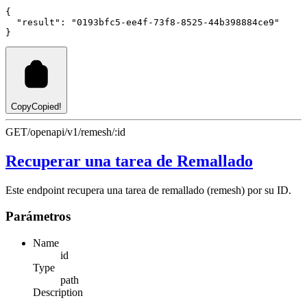
{
"result"
:
"0193bfc5-ee4f-73f8-8525-44b398884ce9"
}
Copy
Copied!
GET
/openapi/v1/remesh/:id
Recuperar una tarea de Remallado
Este endpoint recupera una tarea de remallado (remesh) por su ID.
Parámetros
Name
id
Type
path
Description