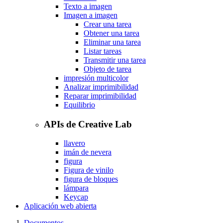
Texto a imagen
Imagen a imagen
Crear una tarea
Obtener una tarea
Eliminar una tarea
Listar tareas
Transmitir una tarea
Objeto de tarea
impresión multicolor
Analizar imprimibilidad
Reparar imprimibilidad
Equilibrio
APIs de Creative Lab
llavero
imán de nevera
figura
Figura de vinilo
figura de bloques
lámpara
Keycap
Aplicación web abierta
Documentos