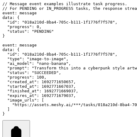
// Message event examples illustrate task progress.
// For PENDING or IN_PROGRESS tasks, the response strea
event: message
data: {
  "id": "018a210d-8ba4-705c-b111-1f1776f7f578",
  "progress": 0,
  "status": "PENDING"
}
event: message
data: {
  "id": "018a210d-8ba4-705c-b111-1f1776f7f578",
  "type": "image-to-image",
  "ai_model": "nano-banana",
  "prompt": "Transform this into a cyberpunk style artw
  "status": "SUCCEEDED",
  "progress": 100,
  "created_at": 1692771650657,
  "started_at": 1692771667037,
  "finished_at": 1692771669037,
  "expires_at": 1692771679037,
  "image_urls": [
    "https://assets.meshy.ai/***/tasks/018a210d-8ba4-70
  ]
}