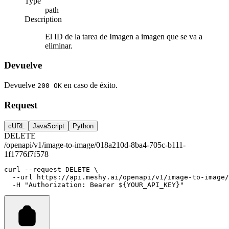
Type
path
Description
El ID de la tarea de Imagen a imagen que se va a
eliminar.
Devuelve
Devuelve
en caso de éxito.
200 OK
Request
cURL
JavaScript
Python
DELETE
/openapi/v1/image-to-image/018a210d-8ba4-705c-b111-
1f1776f7f578
curl
--request
DELETE
 \
--url
https://api.meshy.ai/openapi/v1/image-to-image/
-H
"Authorization: Bearer ${YOUR_API_KEY}"