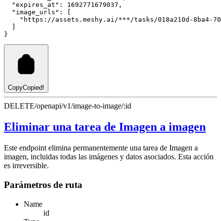
"expires_at"
:
1692771679037
,
"image_urls"
:
 [
"https://assets.meshy.ai/***/tasks/018a210d-8ba4-70
  ]
}
Copy
Copied!
DELETE
/openapi/v1/image-to-image/:id
Eliminar una tarea de Imagen a imagen
Este endpoint elimina permanentemente una tarea de Imagen a
imagen, incluidas todas las imágenes y datos asociados. Esta acción
es irreversible.
Parámetros de ruta
Name
id