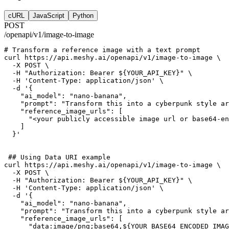
cURL
JavaScript
Python
POST
/openapi/v1/image-to-image
# Transform a reference image with a text prompt
curl
https://api.meshy.ai/openapi/v1/image-to-image
 \
-X
POST
 \
-H
"Authorization: Bearer ${YOUR_API_KEY}"
 \
-H
'Content-Type: application/json'
 \
-d
'{
    "ai_model": "nano-banana",
    "prompt": "Transform this into a cyberpunk style ar
    "reference_image_urls": [
      "<your publicly accessible image url or base64-en
    ]
  }'
## Using Data URI example
curl
https://api.meshy.ai/openapi/v1/image-to-image
 \
-X
POST
 \
-H
"Authorization: Bearer ${YOUR_API_KEY}"
 \
-H
'Content-Type: application/json'
 \
-d
'{
    "ai_model": "nano-banana",
    "prompt": "Transform this into a cyberpunk style ar
    "reference_image_urls": [
      "data:image/png;base64,${YOUR_BASE64_ENCODED_IMAG