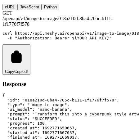
cURL
JavaScript
Python
GET
/openapi/v1/image-to-image/018a210d-8ba4-705c-b111-
1f1776f7f578
curl
https://api.meshy.ai/openapi/v1/image-to-image/018
-H
"Authorization: Bearer ${YOUR_API_KEY}"
Copy
Copied!
Response
{
"id"
:
"018a210d-8ba4-705c-b111-1f1776f7f578"
,
"type"
:
"image-to-image"
,
"ai_model"
:
"nano-banana"
,
"prompt"
:
"Transform this into a cyberpunk style artw
"status"
:
"SUCCEEDED"
,
"progress"
:
100
,
"created_at"
:
1692771650657
,
"started_at"
:
1692771667037
,
"finished_at"
:
1692771669037
,