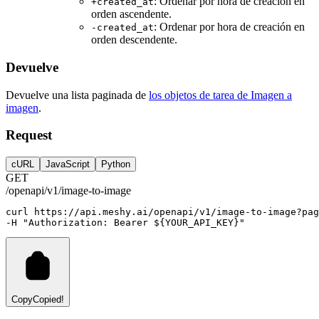
: Ordenar por hora de creación en
+created_at
orden ascendente.
: Ordenar por hora de creación en
-created_at
orden descendente.
Devuelve
Devuelve una lista paginada de
los objetos de tarea de Imagen a
imagen
.
Request
cURL
JavaScript
Python
GET
/openapi/v1/image-to-image
curl
https://api.meshy.ai/openapi/v1/image-to-image?pag
-H 
"Authorization: Bearer ${YOUR_API_KEY}"
Copy
Copied!