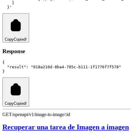
    ]
  }'
Copy
Copied!
Response
{
"result"
:
"018a210d-8ba4-705c-b111-1f1776f7f578"
}
Copy
Copied!
GET
/openapi/v1/image-to-image/:id
Recuperar una tarea de Imagen a imagen