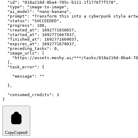
"id"
:
"018a210d-8ba4-705c-b111-1f1776f7f578"
,
"type"
:
"image-to-image"
,
"ai_model"
:
"nano-banana"
,
"prompt"
:
"Transform this into a cyberpunk style artw
"status"
:
"SUCCEEDED"
,
"progress"
:
100
,
"created_at"
:
1692771650657
,
"started_at"
:
1692771667037
,
"finished_at"
:
1692771669037
,
"expires_at"
:
1692771679037
,
"preceding_tasks"
:
0
,
"image_urls"
:
 [
"https://assets.meshy.ai/***/tasks/018a210d-8ba4-70
  ]
,
"task_error"
:
 {
"message"
:
""
  }
,
"consumed_credits"
:
3
}
Copy
Copied!