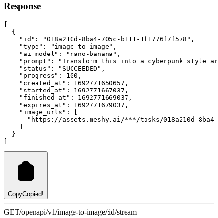
Response
[
  {
"id"
:
"018a210d-8ba4-705c-b111-1f1776f7f578"
,
"type"
:
"image-to-image"
,
"ai_model"
:
"nano-banana"
,
"prompt"
:
"Transform this into a cyberpunk style ar
"status"
:
"SUCCEEDED"
,
"progress"
:
100
,
"created_at"
:
1692771650657
,
"started_at"
:
1692771667037
,
"finished_at"
:
1692771669037
,
"expires_at"
:
1692771679037
,
"image_urls"
:
 [
"https://assets.meshy.ai/***/tasks/018a210d-8ba4-
    ]
  }
]
Copy
Copied!
GET
/openapi/v1/image-to-image/:id/stream