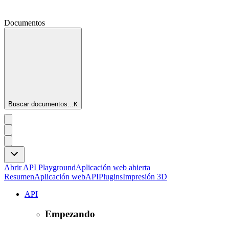
Documentos
Buscar documentos...
K
Abrir API Playground
Aplicación web abierta
Resumen
Aplicación web
API
Plugins
Impresión 3D
API
Empezando