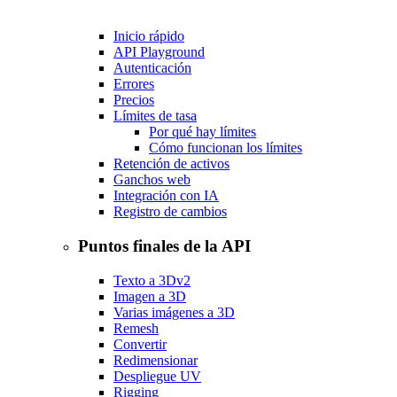
Inicio rápido
API Playground
Autenticación
Errores
Precios
Límites de tasa
Por qué hay límites
Cómo funcionan los límites
Retención de activos
Ganchos web
Integración con IA
Registro de cambios
Puntos finales de la API
Texto a 3D
v2
Imagen a 3D
Varias imágenes a 3D
Remesh
Convertir
Redimensionar
Despliegue UV
Rigging