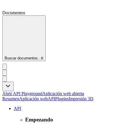
Documentos
Buscar documentos...
K
Abrir API Playground
Aplicación web abierta
Resumen
Aplicación web
API
Plugins
Impresión 3D
API
Empezando