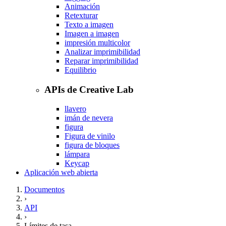
Animación
Retexturar
Texto a imagen
Imagen a imagen
impresión multicolor
Analizar imprimibilidad
Reparar imprimibilidad
Equilibrio
APIs de Creative Lab
llavero
imán de nevera
figura
Figura de vinilo
figura de bloques
lámpara
Keycap
Aplicación web abierta
Documentos
›
API
›
Límites de tasa