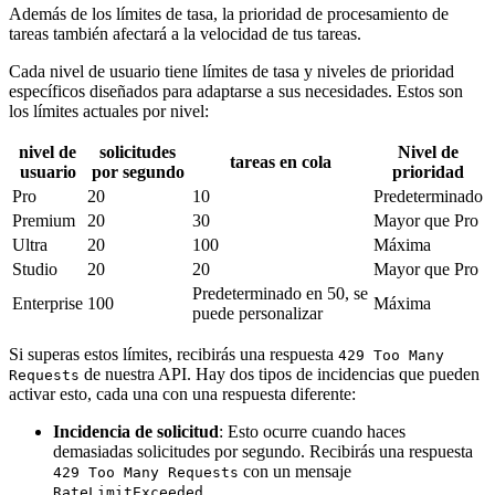
Además de los límites de tasa, la prioridad de procesamiento de
tareas también afectará a la velocidad de tus tareas.
Cada nivel de usuario tiene límites de tasa y niveles de prioridad
específicos diseñados para adaptarse a sus necesidades. Estos son
los límites actuales por nivel:
nivel de
solicitudes
Nivel de
tareas en cola
usuario
por segundo
prioridad
Pro
20
10
Predeterminado
Premium
20
30
Mayor que Pro
Ultra
20
100
Máxima
Studio
20
20
Mayor que Pro
Predeterminado en 50, se
Enterprise
100
Máxima
puede personalizar
Si superas estos límites, recibirás una respuesta
429 Too Many
de nuestra API. Hay dos tipos de incidencias que pueden
Requests
activar esto, cada una con una respuesta diferente:
Incidencia de solicitud
: Esto ocurre cuando haces
demasiadas solicitudes por segundo. Recibirás una respuesta
con un mensaje
429 Too Many Requests
.
RateLimitExceeded