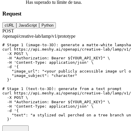
Has superado tu límite de tasa.
Request
cURL
JavaScript
Python
POST
/openapi/creative-lab/lamp/v1/prototype
# Stage 1 (image-to-3D): generate a matte-white lampsha
curl
https://api.meshy.ai/openapi/creative-lab/lamp/v1/
-X
POST
 \
-H
"Authorization: Bearer ${YOUR_API_KEY}"
 \
-H
'Content-Type: application/json'
 \
-d
'{
    "image_url": "<your publicly accessible image url o
    "image_subject": "character"
  }'
# Stage 1 (text-to-3D): generate from a text prompt
curl
https://api.meshy.ai/openapi/creative-lab/lamp/v1/
-X
POST
 \
-H
"Authorization: Bearer ${YOUR_API_KEY}"
 \
-H
'Content-Type: application/json'
 \
-d
'{
    "text": "a stylized owl perched on a tree branch un
  }'