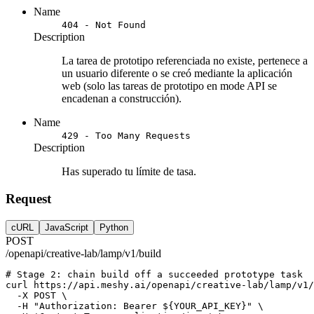
Name
404 - Not Found
Description
La tarea de prototipo referenciada no existe, pertenece a
un usuario diferente o se creó mediante la aplicación
web (solo las tareas de prototipo en mode API se
encadenan a construcción).
Name
429 - Too Many Requests
Description
Has superado tu límite de tasa.
Request
cURL
JavaScript
Python
POST
/openapi/creative-lab/lamp/v1/build
# Stage 2: chain build off a succeeded prototype task
curl
https://api.meshy.ai/openapi/creative-lab/lamp/v1/
-X
POST
 \
-H
"Authorization: Bearer ${YOUR_API_KEY}"
 \