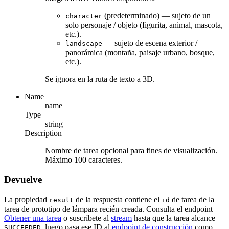
(predeterminado) — sujeto de un
character
solo personaje / objeto (figurita, animal, mascota,
etc.).
— sujeto de escena exterior /
landscape
panorámica (montaña, paisaje urbano, bosque,
etc.).
Se ignora en la ruta de texto a 3D.
Name
name
Type
string
Description
Nombre de tarea opcional para fines de visualización.
Máximo 100 caracteres.
Devuelve
La propiedad
de la respuesta contiene el
de tarea de la
result
id
tarea de prototipo de lámpara recién creada. Consulta el endpoint
Obtener una tarea
o suscríbete al
stream
hasta que la tarea alcance
, luego pasa ese ID al
endpoint de construcción
como
SUCCEEDED