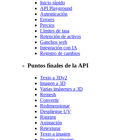
Inicio rápido
API Playground
Autenticación
Errores
Precios
Límites de tasa
Retención de activos
Ganchos web
Integración con IA
Registro de cambios
Puntos finales de la API
Texto a 3D
v2
Imagen a 3D
Varias imágenes a 3D
Remesh
Convertir
Redimensionar
Despliegue UV
Rigging
Animación
Retexturar
Texto a imagen
Imagen a imagen