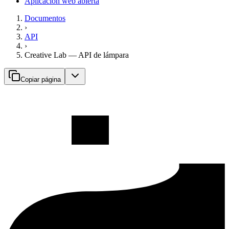
Aplicación web abierta
Documentos
›
API
›
Creative Lab — API de lámpara
Copiar página