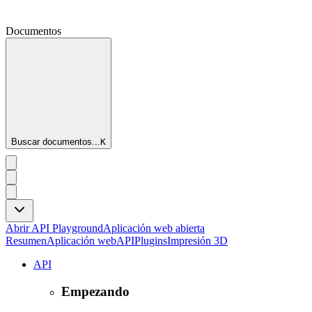
Documentos
Buscar documentos...
K
Abrir API Playground
Aplicación web abierta
Resumen
Aplicación web
API
Plugins
Impresión 3D
API
Empezando