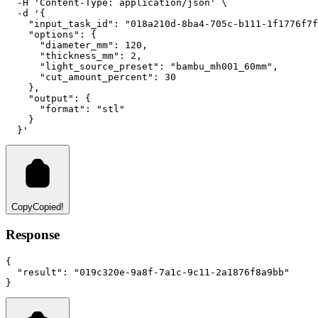
-H
'Content-Type: application/json'
 \
-d
'{
    "input_task_id": "018a210d-8ba4-705c-b111-1f1776f7f
    "options": {
      "diameter_mm": 120,
      "thickness_mm": 2,
      "light_source_preset": "bambu_mh001_60mm",
      "cut_amount_percent": 30
    },
    "output": {
      "format": "stl"
    }
  }'
Copy
Copied!
Response
{
"result"
:
"019c320e-9a8f-7a1c-9c11-2a1876f8a9bb"
}