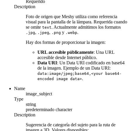
Requerido
Description
Foto de origen que Meshy utiliza como referencia
visual para la pantalla de la lámpara. Requerida cuando
se omite
. Actualmente admitimos los formatos
text
,
,
y
.
.jpg
.jpeg
.png
.webp
Hay dos formas de proporcionar la imagen:
URL accesible públicamente
: Una URL
accesible desde Internet público.
Data URI
: Un Data URI codificado en base64
de la imagen. Ejemplo de un Data URI:
data:image/jpeg;base64,<your base64-
.
encoded image data>
Name
image_subject
Type
string
predeterminado
character
Description
Sugerencia de categoría del sujeto para la ruta de
imagen a 3D. Valores disponibles: