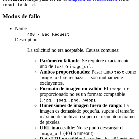
.
input_task_id
Modos de fallo
Name
400 - Bad Request
Description
La solicitud no era aceptable. Causas comunes:
Parámetro faltante
: Se requiere exactamente
uno de
o
.
text
image_url
Ambos proporcionados
: Pasar tanto
como
text
se rechaza — son mutuamente
image_url
excluyentes.
Formato de imagen no válido
: El
image_url
proporcionado no es un formato compatible
(
,
,
,
).
.jpg
.jpeg
.png
.webp
Dimensiones de imagen fuera de rango
: La
imagen es demasiado pequeña, supera el tamaño
máximo de archivo o supera el recuento máximo
de píxeles.
URL inaccesible
: No se pudo descargar el
(404 o timeout).
image_url
Data URI no válido
: La cadena base64 está mal