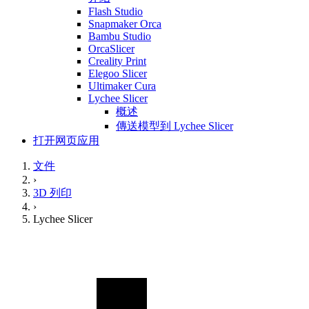
Flash Studio
Snapmaker Orca
Bambu Studio
OrcaSlicer
Creality Print
Elegoo Slicer
Ultimaker Cura
Lychee Slicer
概述
傳送模型到 Lychee Slicer
打开网页应用
文件
›
3D 列印
›
Lychee Slicer