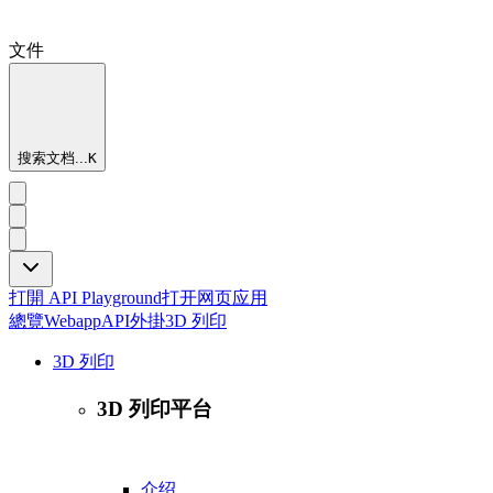
文件
搜索文档...
K
打開 API Playground
打开网页应用
總覽
Webapp
API
外掛
3D 列印
3D 列印
3D 列印平台
介绍