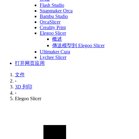
Flash Studio
Snapmaker Orca
Bambu Studio
OrcaSlicer
Creality Print
Elegoo Slicer
概述
傳送模型到 Elegoo Slicer
Ultimaker Cura
Lychee Slicer
打开网页应用
文件
›
3D 列印
›
Elegoo Slicer