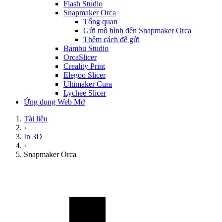
Flash Studio
Snapmaker Orca
Tổng quan
Gửi mô hình đến Snapmaker Orca
Thêm cách để gửi
Bambu Studio
OrcaSlicer
Creality Print
Elegoo Slicer
Ultimaker Cura
Lychee Slicer
Ứng dụng Web Mở
Tài liệu
›
In 3D
›
Snapmaker Orca