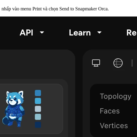
, nhấp vào menu
Print
và chọn
Send to Snapmaker Orca
.