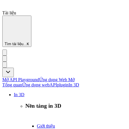
Tài liệu
Tìm tài liệu...
K
Mở API Playground
Ứng dụng Web Mở
Tổng quan
Ứng dụng web
API
plugin
In 3D
In 3D
Nền tảng in 3D
Giới thiệu