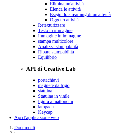
Elimina un'attività
Elenca le attività
Esegui lo streaming di un'attività
Oggetto attività
Retexturizzare
Testo in immagine
Immagine in immagine
stampa multicolore
Analizza stampabilità
Ripara stampabilità
Equilibrio
API di Creative Lab
portachiavi
magnete da frigo
statuina
Statuina in vinile
figura a mattoncini
lampada
Keycap
Apri l'applicazione web
Documenti
›