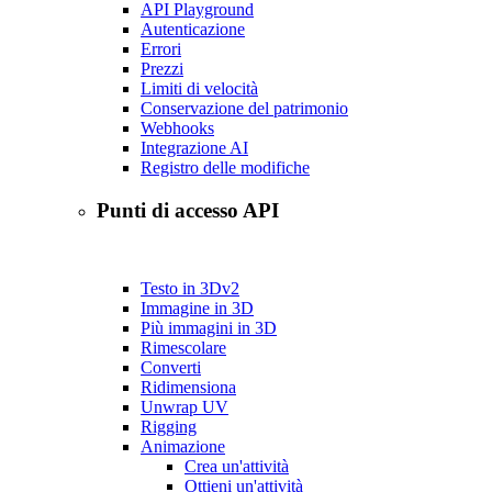
API Playground
Autenticazione
Errori
Prezzi
Limiti di velocità
Conservazione del patrimonio
Webhooks
Integrazione AI
Registro delle modifiche
Punti di accesso API
Testo in 3D
v2
Immagine in 3D
Più immagini in 3D
Rimescolare
Converti
Ridimensiona
Unwrap UV
Rigging
Animazione
Crea un'attività
Ottieni un'attività