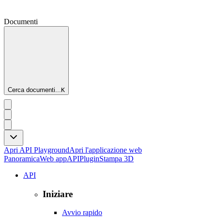
Documenti
Cerca documenti...
K
Apri API Playground
Apri l'applicazione web
Panoramica
Web app
API
Plugin
Stampa 3D
API
Iniziare
Avvio rapido