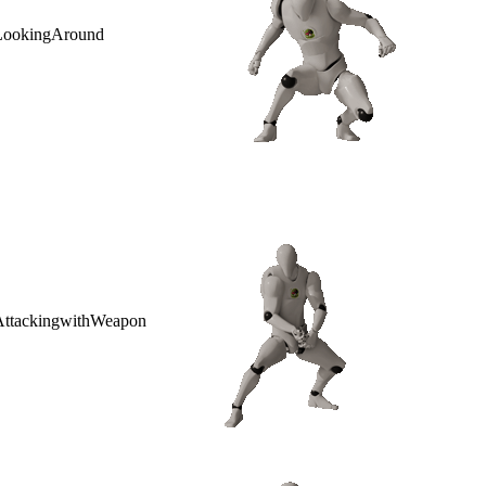
LookingAround
AttackingwithWeapon