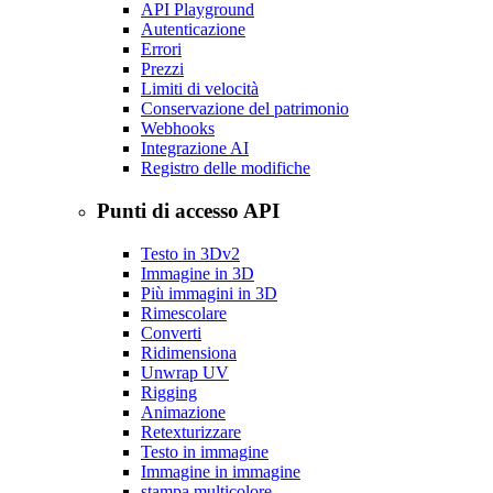
API Playground
Autenticazione
Errori
Prezzi
Limiti di velocità
Conservazione del patrimonio
Webhooks
Integrazione AI
Registro delle modifiche
Punti di accesso API
Testo in 3D
v2
Immagine in 3D
Più immagini in 3D
Rimescolare
Converti
Ridimensiona
Unwrap UV
Rigging
Animazione
Retexturizzare
Testo in immagine
Immagine in immagine
stampa multicolore