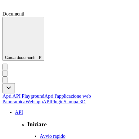
Documenti
Cerca documenti...
K
Apri API Playground
Apri l'applicazione web
Panoramica
Web app
API
Plugin
Stampa 3D
API
Iniziare
Avvio rapido