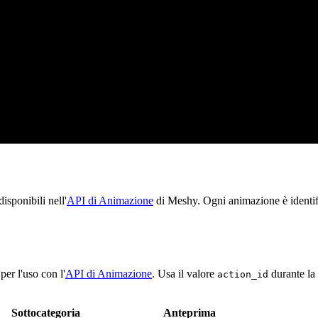
isponibili nell'
API di Animazione
di Meshy. Ogni animazione è identi
per l'uso con l'
API di Animazione
. Usa il valore
durante la 
action_id
Sottocategoria
Anteprima