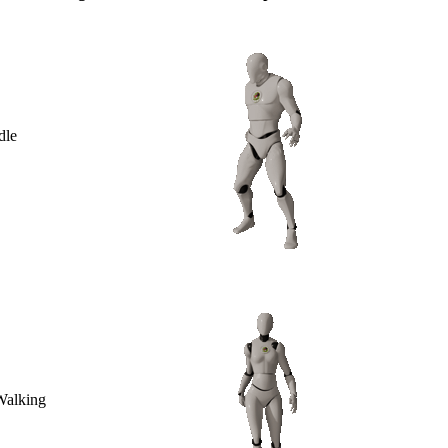
dle
Walking