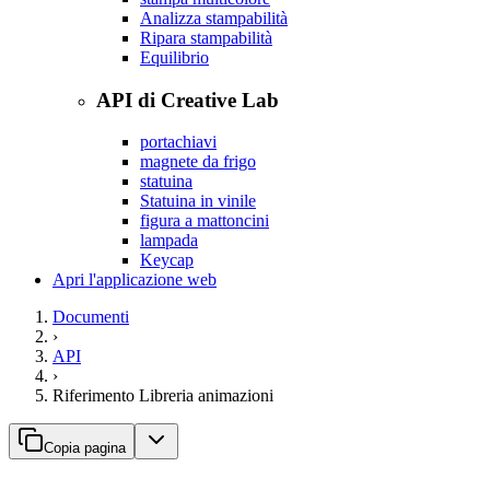
Analizza stampabilità
Ripara stampabilità
Equilibrio
API di Creative Lab
portachiavi
magnete da frigo
statuina
Statuina in vinile
figura a mattoncini
lampada
Keycap
Apri l'applicazione web
Documenti
›
API
›
Riferimento Libreria animazioni
Copia pagina