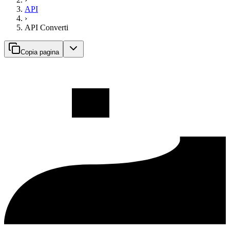
API
›
API Converti
Copia pagina