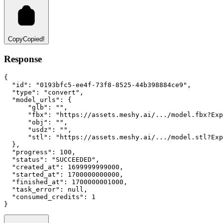
Copy
Copied!
Response
{
"id"
:
"0193bfc5-ee4f-73f8-8525-44b398884ce9"
,
"type"
:
"convert"
,
"model_urls"
:
 {
"glb"
:
""
,
"fbx"
:
"https://assets.meshy.ai/.../model.fbx?Exp
"obj"
:
""
,
"usdz"
:
""
,
"stl"
:
"https://assets.meshy.ai/.../model.stl?Exp
  }
,
"progress"
:
100
,
"status"
:
"SUCCEEDED"
,
"created_at"
:
1699999999000
,
"started_at"
:
1700000000000
,
"finished_at"
:
1700000001000
,
"task_error"
:
null
,
"consumed_credits"
:
1
}