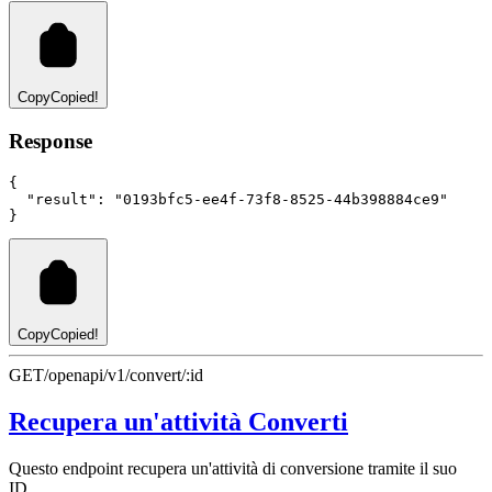
Copy
Copied!
Response
{
"result"
:
"0193bfc5-ee4f-73f8-8525-44b398884ce9"
}
Copy
Copied!
GET
/openapi/v1/convert/:id
Recupera un'attività Converti
Questo endpoint recupera un'attività di conversione tramite il suo
ID.