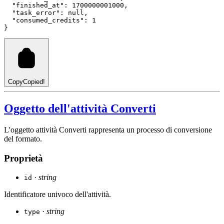
"finished_at"
: 
1700000001000
,
"task_error"
: 
null
,
"consumed_credits"
: 
1
}
Copy
Copied!
Oggetto dell'attività Converti
L'oggetto attività Converti rappresenta un processo di conversione
del formato.
Proprietà
·
string
id
Identificatore univoco dell'attività.
·
string
type