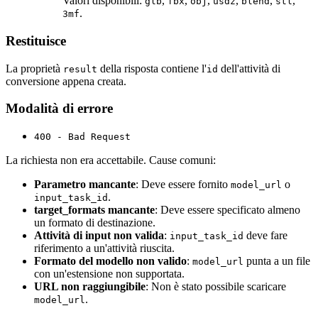
Valori disponibili:
,
,
,
,
,
,
glb
fbx
obj
usdz
blend
stl
.
3mf
Restituisce
La proprietà
della risposta contiene l'
dell'attività di
result
id
conversione appena creata.
Modalità di errore
400 - Bad Request
La richiesta non era accettabile. Cause comuni:
Parametro mancante
: Deve essere fornito
o
model_url
.
input_task_id
target_formats mancante
: Deve essere specificato almeno
un formato di destinazione.
Attività di input non valida
:
deve fare
input_task_id
riferimento a un'attività riuscita.
Formato del modello non valido
:
punta a un file
model_url
con un'estensione non supportata.
URL non raggiungibile
: Non è stato possibile scaricare
.
model_url