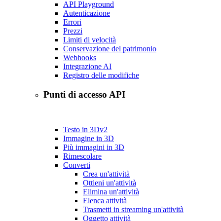
API Playground
Autenticazione
Errori
Prezzi
Limiti di velocità
Conservazione del patrimonio
Webhooks
Integrazione AI
Registro delle modifiche
Punti di accesso API
Testo in 3D
v2
Immagine in 3D
Più immagini in 3D
Rimescolare
Converti
Crea un'attività
Ottieni un'attività
Elimina un'attività
Elenca attività
Trasmetti in streaming un'attività
Oggetto attività