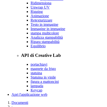
Ridimensiona
Unwrap UV
Rigging
Animazione
Retexturizzare
Testo in immagine
Immagine in immagine
stampa multicolore
Analizza stampabilità
Ripara stampabilità
Equilibrio
API di Creative Lab
portachiavi
magnete da frigo
statuina
Statuina in vinile
figura a mattoncini
lampada
Keycap
Apri l'applicazione web
Documenti
›