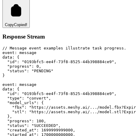
Copy
Copied!
Response Stream
// Message event examples illustrate task progress.
event
:
 message
data
:
 {
"id"
: 
"0193bfc5-ee4f-73f8-8525-44b398884ce9"
,
"progress"
: 
0
,
"status"
: 
"PENDING"
}
event
:
 message
data
:
 {
"id"
: 
"0193bfc5-ee4f-73f8-8525-44b398884ce9"
,
"type"
: 
"convert"
,
"model_urls"
: {
"fbx"
:
"https://assets.meshy.ai/.../model.fbx?Expir
"stl"
:
"https://assets.meshy.ai/.../model.stl?Expir
  }
,
"progress"
: 
100
,
"status"
: 
"SUCCEEDED"
,
"created_at"
: 
1699999999000
,
"started_at"
: 
1700000000000
,