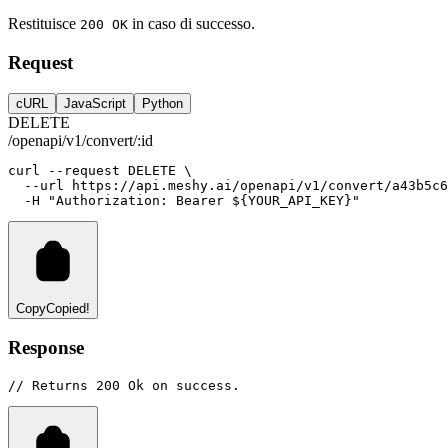
Restituisce
in caso di successo.
200 OK
Request
cURL
JavaScript
Python
DELETE
/openapi/v1/convert/:id
curl
--request
DELETE
 \
--url
https://api.meshy.ai/openapi/v1/convert/a43b5c6
-H
"Authorization: Bearer ${YOUR_API_KEY}"
Copy
Copied!
Response
// Returns 200 Ok on success.