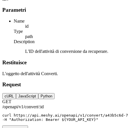
Parametri
Name
id
Type
path
Description
L'ID dell'attività di conversione da recuperare.
Restituisce
L'oggetto dell'attività Converti.
Request
cURL
JavaScript
Python
GET
/openapi/v1/convert/:id
curl
https://api.meshy.ai/openapi/v1/convert/a43b5c6d-7
-H 
"Authorization: Bearer ${YOUR_API_KEY}"