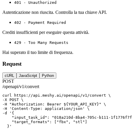
401 - Unauthorized
Autenticazione non riuscita. Controlla la tua chiave API.
402 - Payment Required
Crediti insufficienti per eseguire questa attività.
429 - Too Many Requests
Hai superato il tuo limite di frequenza.
Request
cURL
JavaScript
Python
POST
/openapi/v1/convert
curl
https://api.meshy.ai/openapi/v1/convert
 \
-X 
POST
 \
-H 
"Authorization: Bearer ${YOUR_API_KEY}"
 \
-H 
'Content-Type: application/json'
 \
-d 
'{
    "input_task_id": "018a210d-8ba4-705c-b111-1f1776f7f
    "target_formats": ["fbx", "stl"]
  }'