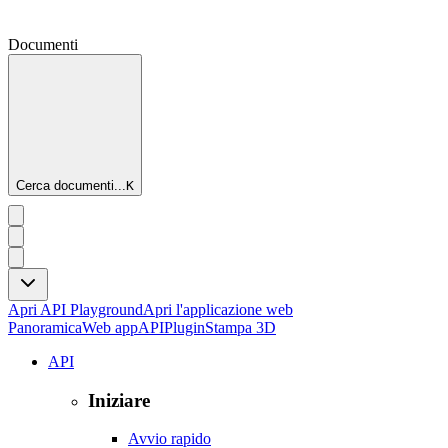
Documenti
Cerca documenti...
K
Apri API Playground
Apri l'applicazione web
Panoramica
Web app
API
Plugin
Stampa 3D
API
Iniziare
Avvio rapido