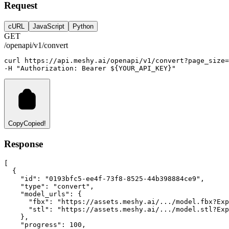
Request
cURL
JavaScript
Python
GET
/openapi/v1/convert
curl
https://api.meshy.ai/openapi/v1/convert?page_size=
-H 
"Authorization: Bearer ${YOUR_API_KEY}"
Copy
Copied!
Response
[
  {
"id"
:
"0193bfc5-ee4f-73f8-8525-44b398884ce9"
,
"type"
:
"convert"
,
"model_urls"
:
 {
"fbx"
:
"https://assets.meshy.ai/.../model.fbx?Exp
"stl"
:
"https://assets.meshy.ai/.../model.stl?Exp
    }
,
"progress"
:
100
,