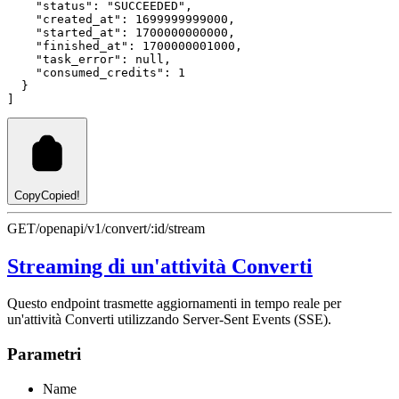
"status"
:
"SUCCEEDED"
,
"created_at"
:
1699999999000
,
"started_at"
:
1700000000000
,
"finished_at"
:
1700000001000
,
"task_error"
:
null
,
"consumed_credits"
:
1
  }
]
Copy
Copied!
GET
/openapi/v1/convert/:id/stream
Streaming di un'attività Converti
Questo endpoint trasmette aggiornamenti in tempo reale per
un'attività Converti utilizzando Server-Sent Events (SSE).
Parametri
Name