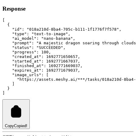
Response
[
  {
"id"
:
"018a210d-8ba4-705c-b111-1f1776f7f578"
,
"type"
:
"text-to-image"
,
"ai_model"
:
"nano-banana"
,
"prompt"
:
"A majestic dragon soaring through clouds
"status"
:
"SUCCEEDED"
,
"progress"
:
100
,
"created_at"
:
1692771650657
,
"started_at"
:
1692771667037
,
"finished_at"
:
1692771669037
,
"expires_at"
:
1692771679037
,
"image_urls"
:
 [
"https://assets.meshy.ai/***/tasks/018a210d-8ba4-
    ]
  }
]
Copy
Copied!