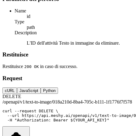
Name
id
Type
path
Description
L'ID dell'attività Testo in immagine da eliminare.
Restituisce
Restituisce
in caso di successo.
200 OK
Request
cURL
JavaScript
Python
DELETE
/openapi/v1/text-to-image/018a210d-8ba4-705c-b111-1f1776f7f578
curl
--request
DELETE
 \
--url
https://api.meshy.ai/openapi/v1/text-to-image/
-H
"Authorization: Bearer ${YOUR_API_KEY}"