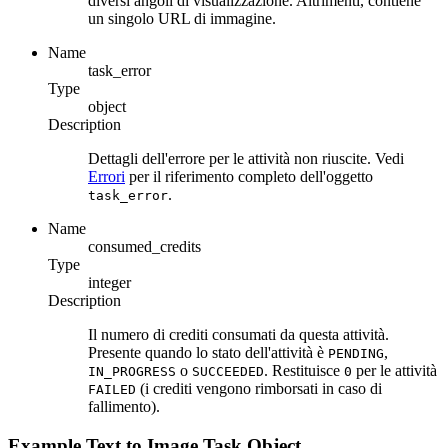
diversi angoli di visualizzazione. Altrimenti, contiene
un singolo URL di immagine.
Name
task_error
Type
object
Description
Dettagli dell'errore per le attività non riuscite. Vedi
Errori
per il riferimento completo dell'oggetto
.
task_error
Name
consumed_credits
Type
integer
Description
Il numero di crediti consumati da questa attività.
Presente quando lo stato dell'attività è
,
PENDING
o
. Restituisce
per le attività
IN_PROGRESS
SUCCEEDED
0
(i crediti vengono rimborsati in caso di
FAILED
fallimento).
Example Text to Image Task Object