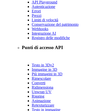
API Playground
Autenticazione
Errori
Prezzi
Limiti di velocità
Conservazione del patrimonio
Webhooks
Integrazione AI
Registro delle modifiche
Punti di accesso API
Testo in 3D
v2
Immagine in 3D
Più immagini in 3D
Rimescolare
Converti
Ridimensiona
Unwrap UV
Rigging
Animazione
Retexturizzare
Testo in immagine