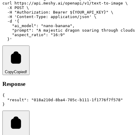
curl
https://api.meshy.ai/openapi/v1/text-to-image
 \
-X
POST
 \
-H
"Authorization: Bearer ${YOUR_API_KEY}"
 \
-H
'Content-Type: application/json'
 \
-d
'{
    "ai_model": "nano-banana",
    "prompt": "A majestic dragon soaring through clouds
    "aspect_ratio": "16:9"
  }'
Copy
Copied!
Response
{
"result"
:
"018a210d-8ba4-705c-b111-1f1776f7f578"
}