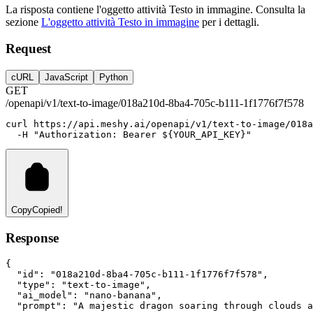
La risposta contiene l'oggetto attività Testo in immagine. Consulta la
sezione
L'oggetto attività Testo in immagine
per i dettagli.
Request
cURL
JavaScript
Python
GET
/openapi/v1/text-to-image/018a210d-8ba4-705c-b111-1f1776f7f578
curl
https://api.meshy.ai/openapi/v1/text-to-image/018a
-H
"Authorization: Bearer ${YOUR_API_KEY}"
Copy
Copied!
Response
{
"id"
:
"018a210d-8ba4-705c-b111-1f1776f7f578"
,
"type"
:
"text-to-image"
,
"ai_model"
:
"nano-banana"
,
"prompt"
:
"A majestic dragon soaring through clouds a