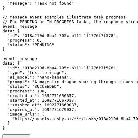
  "message": "Task not found"
}
// Message event examples illustrate task progress.
// For PENDING or IN_PROGRESS tasks, the response strea
event: message
data: {
  "id": "018a210d-8ba4-705c-b111-1f1776f7f578",
  "progress": 0,
  "status": "PENDING"
}
event: message
data: {
  "id": "018a210d-8ba4-705c-b111-1f1776f7f578",
  "type": "text-to-image",
  "ai_model": "nano-banana",
  "prompt": "A majestic dragon soaring through clouds a
  "status": "SUCCEEDED",
  "progress": 100,
  "created_at": 1692771650657,
  "started_at": 1692771667037,
  "finished_at": 1692771669037,
  "expires_at": 1692771679037,
  "image_urls": [
    "https://assets.meshy.ai/***/tasks/018a210d-8ba4-70
  ]
}