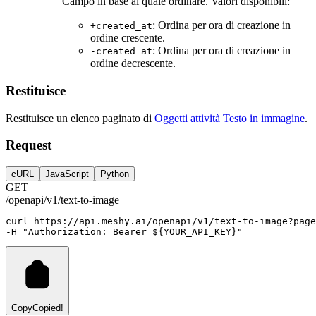
Campo in base al quale ordinare. Valori disponibili:
: Ordina per ora di creazione in
+created_at
ordine crescente.
: Ordina per ora di creazione in
-created_at
ordine decrescente.
Restituisce
Restituisce un elenco paginato di
Oggetti attività Testo in immagine
.
Request
cURL
JavaScript
Python
GET
/openapi/v1/text-to-image
curl
https://api.meshy.ai/openapi/v1/text-to-image?page
-H 
"Authorization: Bearer ${YOUR_API_KEY}"
Copy
Copied!