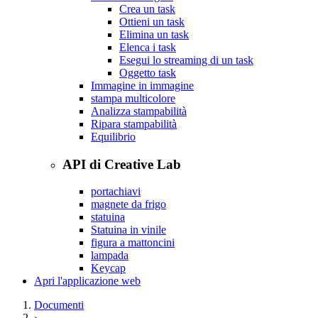
Crea un task
Ottieni un task
Elimina un task
Elenca i task
Esegui lo streaming di un task
Oggetto task
Immagine in immagine
stampa multicolore
Analizza stampabilità
Ripara stampabilità
Equilibrio
API di Creative Lab
portachiavi
magnete da frigo
statuina
Statuina in vinile
figura a mattoncini
lampada
Keycap
Apri l'applicazione web
Documenti
›