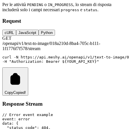
Per le attività
o
, lo stream di risposta
PENDING
IN_PROGRESS
includerà solo i campi necessari
e
.
progress
status
Request
cURL
JavaScript
Python
GET
/openapi/v1/text-to-image/018a210d-8ba4-705c-b111-
1f1776f7f578/stream
curl
-N
https://api.meshy.ai/openapi/v1/text-to-image/
-H 
"Authorization: Bearer ${YOUR_API_KEY}"
Copy
Copied!
Response Stream
// Error event example
event: error
data: {
  "status_code": 404,