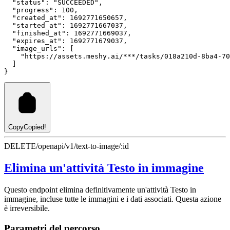
"status"
:
"SUCCEEDED"
,
"progress"
:
100
,
"created_at"
:
1692771650657
,
"started_at"
:
1692771667037
,
"finished_at"
:
1692771669037
,
"expires_at"
:
1692771679037
,
"image_urls"
:
 [
"https://assets.meshy.ai/***/tasks/018a210d-8ba4-70
  ]
}
Copy
Copied!
DELETE
/openapi/v1/text-to-image/:id
Elimina un'attività Testo in immagine
Questo endpoint elimina definitivamente un'attività Testo in
immagine, incluse tutte le immagini e i dati associati. Questa azione
è irreversibile.
Parametri del percorso