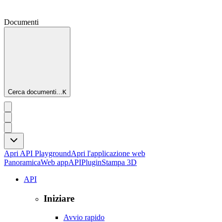
Documenti
Cerca documenti...
K
Apri API Playground
Apri l'applicazione web
Panoramica
Web app
API
Plugin
Stampa 3D
API
Iniziare
Avvio rapido