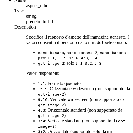
Name
aspect_ratio
Type
string
predefinito
1:1
Description
Specifica il rapporto d'aspetto dell'immagine generata. I
valori consentiti dipendono dal
selezionato:
ai_model
,
,
nano-banana
nano-banana-2
nano-banana-
:
,
,
,
,
pro
1:1
16:9
9:16
4:3
3:4
: solo
,
,
gpt-image-2
1:1
3:2
2:3
Valori disponibili:
: Formato quadrato
1:1
: Orizzontale widescreen (non supportato da
16:9
)
gpt-image-2
: Verticale widescreen (non supportato da
9:16
)
gpt-image-2
: Orizzontale standard (non supportato da
4:3
)
gpt-image-2
: Verticale standard (non supportato da
3:4
gpt-
)
image-2
: Orizzontale (supportato solo da
3:2
gpt-