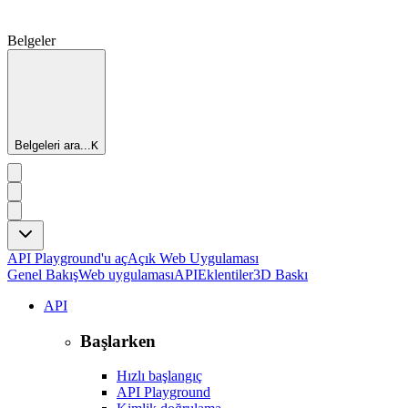
Belgeler
Belgeleri ara...
K
API Playground'u aç
Açık Web Uygulaması
Genel Bakış
Web uygulaması
API
Eklentiler
3D Baskı
API
Başlarken
Hızlı başlangıç
API Playground