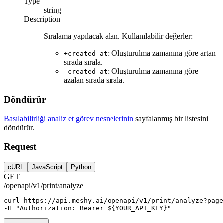
Type
string
Description
Sıralama yapılacak alan. Kullanılabilir değerler:
: Oluşturulma zamanına göre artan
+created_at
sırada sırala.
: Oluşturulma zamanına göre
-created_at
azalan sırada sırala.
Döndürür
Basılabilirliği analiz et görev nesnelerinin
sayfalanmış bir listesini
döndürür.
Request
cURL
JavaScript
Python
GET
/openapi/v1/print/analyze
curl
https://api.meshy.ai/openapi/v1/print/analyze?page
-H 
"Authorization: Bearer ${YOUR_API_KEY}"