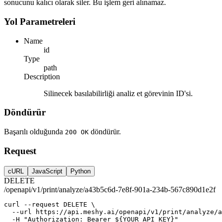
sonucunu kalıcı olarak siler. Bu işlem geri alınamaz.
Yol Parametreleri
Name
id
Type
path
Description
Silinecek basılabilirliği analiz et görevinin ID'si.
Döndürür
Başarılı olduğunda
döndürür.
200 OK
Request
cURL
JavaScript
Python
DELETE
/openapi/v1/print/analyze/a43b5c6d-7e8f-901a-234b-567c890d1e2f
curl
--request
DELETE
 \
--url
https://api.meshy.ai/openapi/v1/print/analyze/
-H
"Authorization: Bearer ${YOUR_API_KEY}"