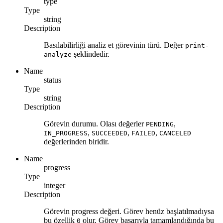
type
Type
string
Description
Basılabilirliği analiz et görevinin türü. Değer
print-
şeklindedir.
analyze
Name
status
Type
string
Description
Görevin durumu. Olası değerler
,
PENDING
,
,
,
IN_PROGRESS
SUCCEEDED
FAILED
CANCELED
değerlerinden biridir.
Name
progress
Type
integer
Description
Görevin progress değeri. Görev henüz başlatılmadıysa
bu özellik
olur. Görev başarıyla tamamlandığında bu
0