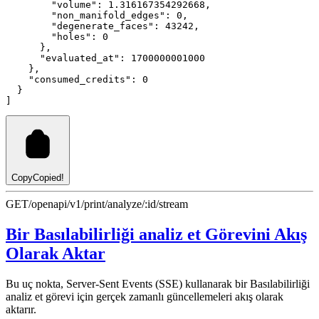
"volume"
:
1.316167354292668
,
"non_manifold_edges"
:
0
,
"degenerate_faces"
:
43242
,
"holes"
:
0
      }
,
"evaluated_at"
:
1700000001000
    }
,
"consumed_credits"
:
0
  }
]
Copy
Copied!
GET
/openapi/v1/print/analyze/:id/stream
Bir Basılabilirliği analiz et Görevini Akış
Olarak Aktar
Bu uç nokta, Server-Sent Events (SSE) kullanarak bir Basılabilirliği
analiz et görevi için gerçek zamanlı güncellemeleri akış olarak
aktarır.