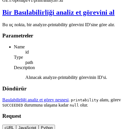
GET
/openapi/v1/print/analyze/:id
Bir Basılabilirliği analiz et görevini al
Bu uç nokta, bir analyze-printability görevini ID'sine göre alır.
Parametreler
Name
id
Type
path
Description
Alınacak analyze-printability görevinin ID'si.
Döndürür
Basılabilirliği analiz et görev nesnesi
.
alanı, görev
printability
durumuna ulaşana kadar
olur.
SUCCEEDED
null
Request
cURL
JavaScript
Python