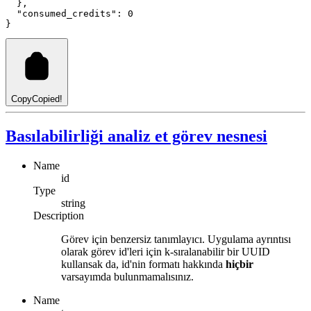
  }
,
"consumed_credits"
: 
0
}
Copy
Copied!
Basılabilirliği analiz et görev nesnesi
Name
id
Type
string
Description
Görev için benzersiz tanımlayıcı. Uygulama ayrıntısı
olarak görev id'leri için k-sıralanabilir bir UUID
kullansak da, id'nin formatı hakkında
hiçbir
varsayımda bulunmamalısınız.
Name