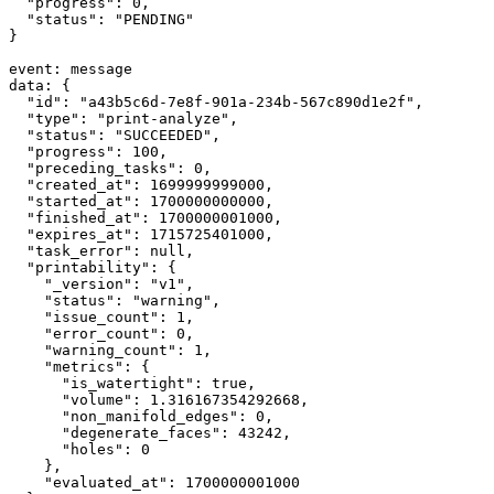
"progress"
: 
0
,
"status"
: 
"PENDING"
}
event
:
 message
data
:
 {
"id"
: 
"a43b5c6d-7e8f-901a-234b-567c890d1e2f"
,
"type"
: 
"print-analyze"
,
"status"
: 
"SUCCEEDED"
,
"progress"
: 
100
,
"preceding_tasks"
: 
0
,
"created_at"
: 
1699999999000
,
"started_at"
: 
1700000000000
,
"finished_at"
: 
1700000001000
,
"expires_at"
: 
1715725401000
,
"task_error"
: 
null
,
"printability"
: {
"_version"
:
"v1"
,
"status"
:
"warning"
,
"issue_count"
:
1
,
"error_count"
:
0
,
"warning_count"
:
1
,
"metrics"
:
 {
"is_watertight"
:
true
,
"volume"
:
1.316167354292668
,
"non_manifold_edges"
:
0
,
"degenerate_faces"
:
43242
,
"holes"
:
0
    }
,
"evaluated_at"
:
1700000001000