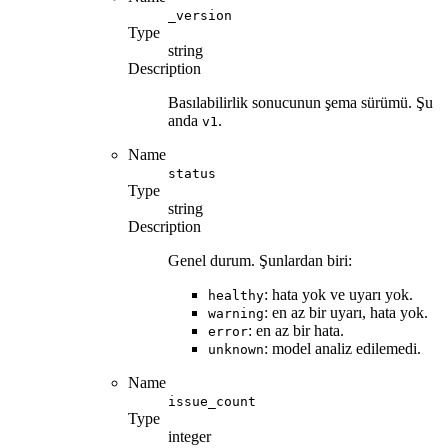
_version
Type
string
Description
Basılabilirlik sonucunun şema sürümü. Şu
anda
.
v1
Name
status
Type
string
Description
Genel durum. Şunlardan biri:
: hata yok ve uyarı yok.
healthy
: en az bir uyarı, hata yok.
warning
: en az bir hata.
error
: model analiz edilemedi.
unknown
Name
issue_count
Type
integer