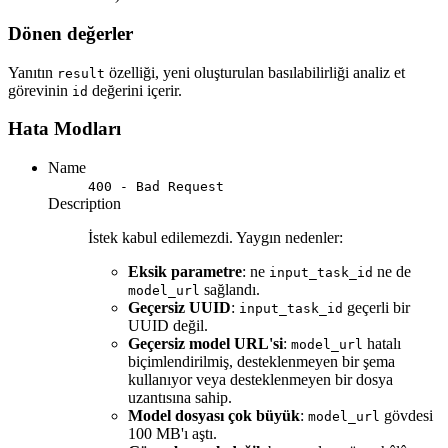
Dönen değerler
Yanıtın
özelliği, yeni oluşturulan basılabilirliği analiz et
result
görevinin
değerini içerir.
id
Hata Modları
Name
400 - Bad Request
Description
İstek kabul edilemezdi. Yaygın nedenler:
Eksik parametre
: ne
ne de
input_task_id
sağlandı.
model_url
Geçersiz UUID
:
geçerli bir
input_task_id
UUID değil.
Geçersiz model URL'si
:
hatalı
model_url
biçimlendirilmiş, desteklenmeyen bir şema
kullanıyor veya desteklenmeyen bir dosya
uzantısına sahip.
Model dosyası çok büyük
:
gövdesi
model_url
100 MB'ı aştı.