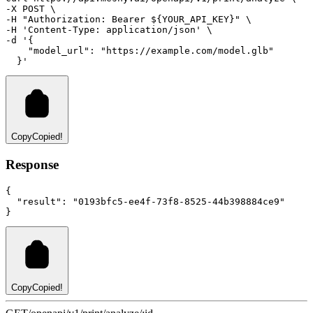
-X 
POST
 \
-H 
"Authorization: Bearer ${YOUR_API_KEY}"
 \
-H 
'Content-Type: application/json'
 \
-d 
'{
    "model_url": "https://example.com/model.glb"
  }'
Copy
Copied!
Response
{
"result"
:
"0193bfc5-ee4f-73f8-8525-44b398884ce9"
}
Copy
Copied!