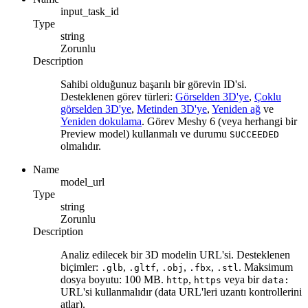
input_task_id
Type
string
Zorunlu
Description
Sahibi olduğunuz başarılı bir görevin ID'si.
Desteklenen görev türleri:
Görselden 3D'ye
,
Çoklu
görselden 3D'ye
,
Metinden 3D'ye
,
Yeniden ağ
ve
Yeniden dokulama
. Görev Meshy 6 (veya herhangi bir
Preview model) kullanmalı ve durumu
SUCCEEDED
olmalıdır.
Name
model_url
Type
string
Zorunlu
Description
Analiz edilecek bir 3D modelin URL'si. Desteklenen
biçimler:
,
,
,
,
. Maksimum
.glb
.gltf
.obj
.fbx
.stl
dosya boyutu: 100 MB.
,
veya bir
http
https
data:
URL'si kullanmalıdır (data URL'leri uzantı kontrollerini
atlar).