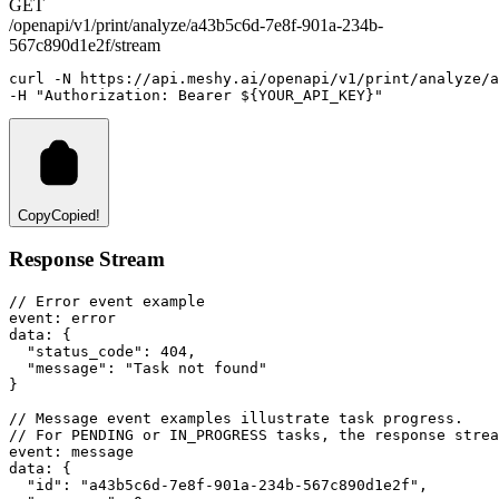
GET
/openapi/v1/print/analyze/a43b5c6d-7e8f-901a-234b-
567c890d1e2f/stream
curl
-N
https://api.meshy.ai/openapi/v1/print/analyze/
-H 
"Authorization: Bearer ${YOUR_API_KEY}"
Copy
Copied!
Response Stream
// Error event example
event
:
 error
data
:
 {
"status_code"
: 
404
,
"message"
: 
"Task not found"
}
// Message event examples illustrate task progress.
// For PENDING or IN_PROGRESS tasks, the response strea
event
:
 message
data
:
 {
"id"
: 
"a43b5c6d-7e8f-901a-234b-567c890d1e2f"
,