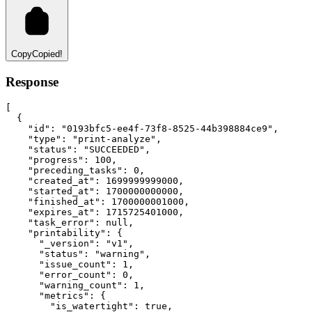
Copy
Copied!
Response
[
  {
"id"
:
"0193bfc5-ee4f-73f8-8525-44b398884ce9"
,
"type"
:
"print-analyze"
,
"status"
:
"SUCCEEDED"
,
"progress"
:
100
,
"preceding_tasks"
:
0
,
"created_at"
:
1699999999000
,
"started_at"
:
1700000000000
,
"finished_at"
:
1700000001000
,
"expires_at"
:
1715725401000
,
"task_error"
:
null
,
"printability"
:
 {
"_version"
:
"v1"
,
"status"
:
"warning"
,
"issue_count"
:
1
,
"error_count"
:
0
,
"warning_count"
:
1
,
"metrics"
:
 {
"is_watertight"
:
true
,