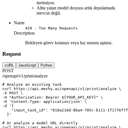
üretmiyor.
Altta yatan model dosyası artık depolamada
mevcut değil.
Name
429 - Too Many Requests
Description
Bekleyen görev kotanızı veya hız sınırını aştınız.
Request
cURL
JavaScript
Python
POST
/openapi/v1/print/analyze
# Analyze an existing task
curl
https://api.meshy.ai/openapi/v1/print/analyze
 \
-X 
POST
 \
-H 
"Authorization: Bearer ${YOUR_API_KEY}"
 \
-H 
'Content-Type: application/json'
 \
-d 
'{
    "input_task_id": "018a210d-8ba4-705c-b111-1f1776f7f
  }'
# Or analyze a model URL directly
curl
https://api.meshy.ai/openapi/v1/print/analyze
 \