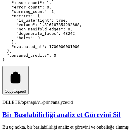
"issue_count"
:
1
,
"error_count"
:
0
,
"warning_count"
:
1
,
"metrics"
:
 {
"is_watertight"
:
true
,
"volume"
:
1.316167354292668
,
"non_manifold_edges"
:
0
,
"degenerate_faces"
:
43242
,
"holes"
:
0
    }
,
"evaluated_at"
:
1700000001000
  }
,
"consumed_credits"
:
0
}
Copy
Copied!
DELETE
/openapi/v1/print/analyze/:id
Bir Basılabilirliği analiz et Görevini Sil
Bu uç nokta, bir basılabilirliği analiz et görevini ve önbelleğe alınmış