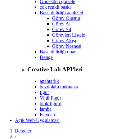
Görselden görsele
çok renkli baskı
Basılabilirliği analiz et
Görev Oluştur
Görev Al
Görev Sil
Görevleri Listele
Görev Akışı
Görev Nesnesi
Basılabilirliği onar
Denge
Creative Lab API’leri
anahtarlık
buzdolabı mıknatısı
figür
Vinil Figür
blok figürü
lamba
Keycap
Açık Web Uygulaması
Belgeler
›