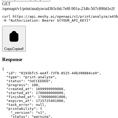
GET
/openapi/v1/print/analyze/a43b5c6d-7e8f-901a-234b-567c890d1e2f
curl
https://api.meshy.ai/openapi/v1/print/analyze/a43b
-H 
"Authorization: Bearer ${YOUR_API_KEY}"
Copy
Copied!
Response
{
"id"
:
"0193bfc5-ee4f-73f8-8525-44b398884ce9"
,
"type"
:
"print-analyze"
,
"status"
:
"SUCCEEDED"
,
"progress"
:
100
,
"created_at"
:
1699999999000
,
"started_at"
:
1700000000000
,
"finished_at"
:
1700000001000
,
"expires_at"
:
1715725401000
,
"task_error"
:
null
,
"printability"
:
 {
"_version"
:
"v1"
,
"status"
:
"warning"
,