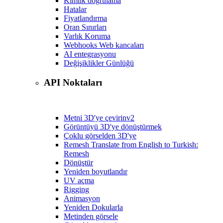
Kimlik doğrulama
Hatalar
Fiyatlandırma
Oran Sınırları
Varlık Koruma
Webhooks Web kancaları
AI entegrasyonu
Değişiklikler Günlüğü
API Noktaları
Metni 3D'ye çevirin
v2
Görüntüyü 3D'ye dönüştürmek
Çoklu görselden 3D'ye
Remesh Translate from English to Turkish:
Remesh
Dönüştür
Yeniden boyutlandır
UV açma
Rigging
Animasyon
Yeniden Dokularla
Metinden görsele