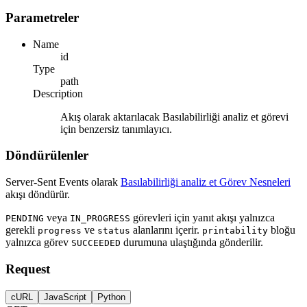
Parametreler
Name
id
Type
path
Description
Akış olarak aktarılacak Basılabilirliği analiz et görevi
için benzersiz tanımlayıcı.
Döndürülenler
Server-Sent Events olarak
Basılabilirliği analiz et Görev Nesneleri
akışı döndürür.
veya
görevleri için yanıt akışı yalnızca
PENDING
IN_PROGRESS
gerekli
ve
alanlarını içerir.
bloğu
progress
status
printability
yalnızca görev
durumuna ulaştığında gönderilir.
SUCCEEDED
Request
cURL
JavaScript
Python