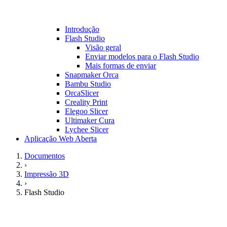
Introdução
Flash Studio
Visão geral
Enviar modelos para o Flash Studio
Mais formas de enviar
Snapmaker Orca
Bambu Studio
OrcaSlicer
Creality Print
Elegoo Slicer
Ultimaker Cura
Lychee Slicer
Aplicação Web Aberta
Documentos
›
Impressão 3D
›
Flash Studio