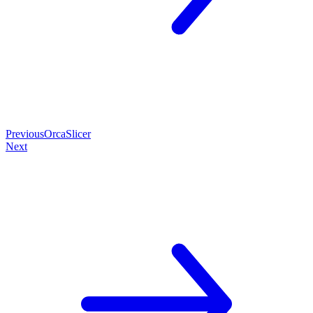
Previous
OrcaSlicer
Next