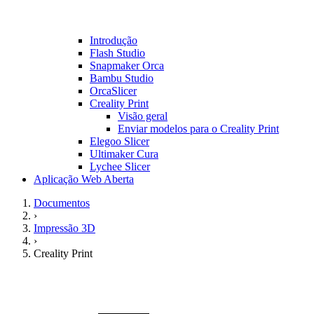
Introdução
Flash Studio
Snapmaker Orca
Bambu Studio
OrcaSlicer
Creality Print
Visão geral
Enviar modelos para o Creality Print
Elegoo Slicer
Ultimaker Cura
Lychee Slicer
Aplicação Web Aberta
Documentos
›
Impressão 3D
›
Creality Print