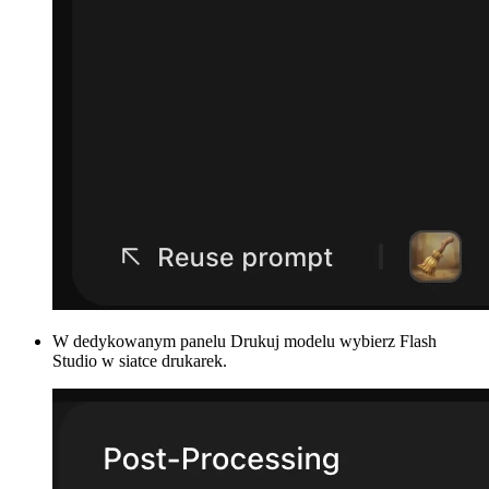
W dedykowanym
panelu Drukuj
modelu wybierz Flash
Studio w siatce drukarek.