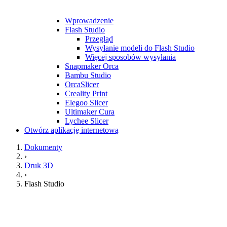
Wprowadzenie
Flash Studio
Przegląd
Wysyłanie modeli do Flash Studio
Więcej sposobów wysyłania
Snapmaker Orca
Bambu Studio
OrcaSlicer
Creality Print
Elegoo Slicer
Ultimaker Cura
Lychee Slicer
Otwórz aplikację internetową
Dokumenty
›
Druk 3D
›
Flash Studio