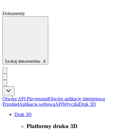
Dokumenty
Szukaj dokumentów...
K
Otwórz API Playground
Otwórz aplikację internetową
Przegląd
Aplikacja webowa
API
Wtyczki
Druk 3D
Druk 3D
Platformy druku 3D