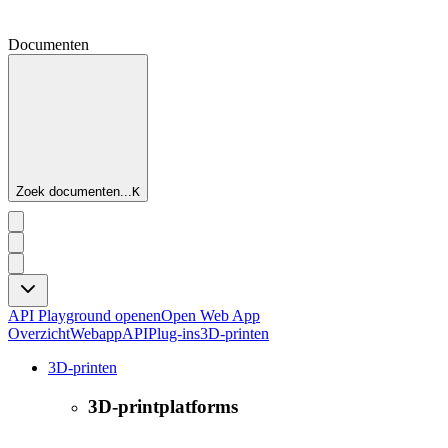
Documenten
Zoek documenten...
K
API Playground openen
Open Web App
Overzicht
Webapp
API
Plug-ins
3D-printen
3D-printen
3D-printplatforms