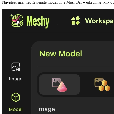
Navigeer naar het gewenste model in je
MeshyAI-werkruimte
, klik 