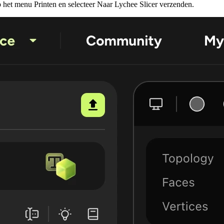
op het menu
Printen
en selecteer
Naar Lychee Slicer verzenden
.