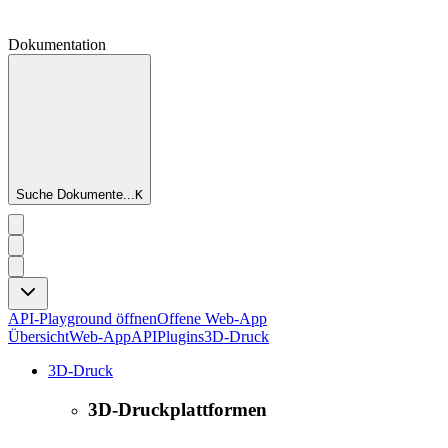
Dokumentation
Suche Dokumente...
K
API-Playground öffnen
Offene Web-App
Übersicht
Web-App
API
Plugins
3D-Druck
3D-Druck
3D-Druckplattformen