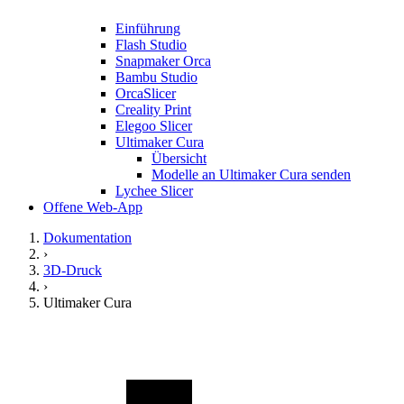
Einführung
Flash Studio
Snapmaker Orca
Bambu Studio
OrcaSlicer
Creality Print
Elegoo Slicer
Ultimaker Cura
Übersicht
Modelle an Ultimaker Cura senden
Lychee Slicer
Offene Web-App
Dokumentation
›
3D-Druck
›
Ultimaker Cura