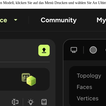
 Modell, klicken Sie auf das Menü
Drucken
und wählen Sie
An Ultim