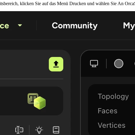
tsbereich
, klicken Sie auf das Menü
Drucken
und wählen Sie
An OrcaS