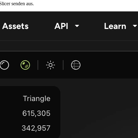
licer senden
aus.