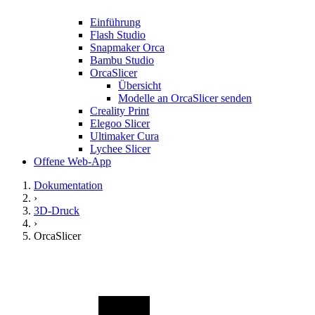
Einführung
Flash Studio
Snapmaker Orca
Bambu Studio
OrcaSlicer
Übersicht
Modelle an OrcaSlicer senden
Creality Print
Elegoo Slicer
Ultimaker Cura
Lychee Slicer
Offene Web-App
Dokumentation
›
3D-Druck
›
OrcaSlicer