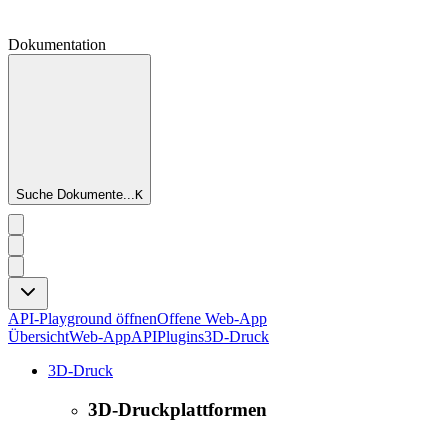
Dokumentation
Suche Dokumente...
K
API-Playground öffnen
Offene Web-App
Übersicht
Web-App
API
Plugins
3D-Druck
3D-Druck
3D-Druckplattformen