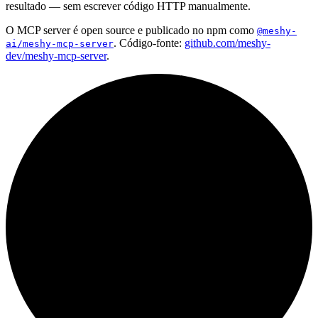
resultado — sem escrever código HTTP manualmente.
O MCP server é open source e publicado no npm como
@meshy-
. Código-fonte:
github.com/meshy-
ai/meshy-mcp-server
dev/meshy-mcp-server
.