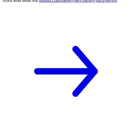
Abra uma issue em
github.com/meshy-dev/meshy-mcp-server
.