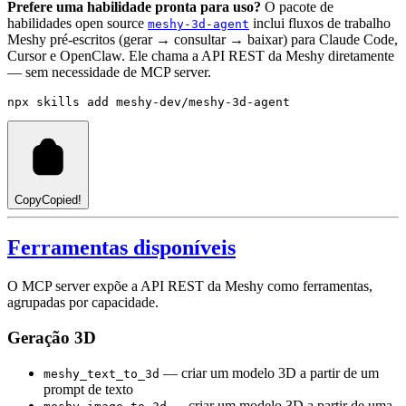
Prefere uma habilidade pronta para uso?
O pacote de
habilidades open source
inclui fluxos de trabalho
meshy-3d-agent
Meshy pré-escritos (gerar → consultar → baixar) para Claude Code,
Cursor e OpenClaw. Ele chama a API REST da Meshy diretamente
— sem necessidade de MCP server.
npx
skills
add
meshy-dev/meshy-3d-agent
Copy
Copied!
Ferramentas disponíveis
O MCP server expõe a API REST da Meshy como ferramentas,
agrupadas por capacidade.
Geração 3D
— criar um modelo 3D a partir de um
meshy_text_to_3d
prompt de texto
— criar um modelo 3D a partir de uma