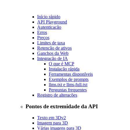
Início rápido
API Playground
Autenticação
Erros
Preços
Limites de taxa
Retenção de ativos
Ganchos da Web
Integração de IA
O que é MCP
Instalação rápida
Ferramentas disponíveis
Exemplos de prompts
llms.txt e llms-full.txt
Perguntas frequentes
Registro de alterações
Pontos de extremidade da API
Texto em 3D
v2
Imagem para 3D
Várias imagens para 3D