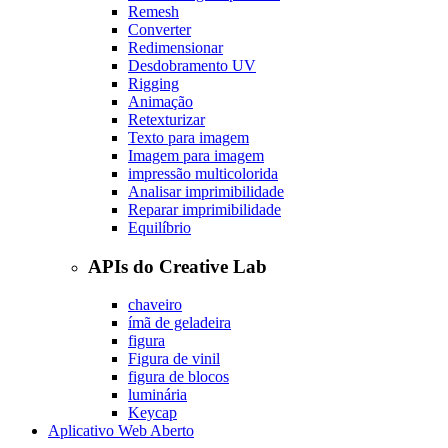
Remesh
Converter
Redimensionar
Desdobramento UV
Rigging
Animação
Retexturizar
Texto para imagem
Imagem para imagem
impressão multicolorida
Analisar imprimibilidade
Reparar imprimibilidade
Equilíbrio
APIs do Creative Lab
chaveiro
ímã de geladeira
figura
Figura de vinil
figura de blocos
luminária
Keycap
Aplicativo Web Aberto