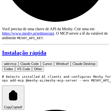
Você precisa de uma chave de API da Meshy. Crie uma em
https://www.meshy.ai/settings/api
. O MCP server a lê da variável de
ambiente
.
MESHY_API_KEY
Instalação rápida
add-mcp
Claude Code
Cursor
Windsurf
Claude Desktop
Codex
VS Code
Other
# Detects installed AI clients and configures Meshy for
npx
add-mcp
@meshy-ai/meshy-mcp-server
--env
MESHY_API_
Copy
Copied!