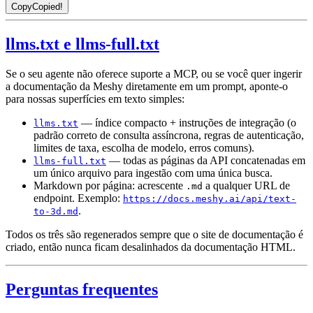
Copy
Copied!
llms.txt e llms-full.txt
Se o seu agente não oferece suporte a MCP, ou se você quer ingerir
a documentação da Meshy diretamente em um prompt, aponte-o
para nossas superfícies em texto simples:
— índice compacto + instruções de integração (o
llms.txt
padrão correto de consulta assíncrona, regras de autenticação,
limites de taxa, escolha de modelo, erros comuns).
— todas as páginas da API concatenadas em
llms-full.txt
um único arquivo para ingestão com uma única busca.
Markdown por página: acrescente
a qualquer URL de
.md
endpoint. Exemplo:
https://docs.meshy.ai/api/text-
.
to-3d.md
Todos os três são regenerados sempre que o site de documentação é
criado, então nunca ficam desalinhados da documentação HTML.
Perguntas frequentes