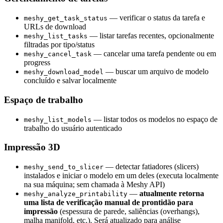
— verificar o status da tarefa e
meshy_get_task_status
URLs de download
— listar tarefas recentes, opcionalmente
meshy_list_tasks
filtradas por tipo/status
— cancelar uma tarefa pendente ou em
meshy_cancel_task
progress
— buscar um arquivo de modelo
meshy_download_model
concluído e salvar localmente
Espaço de trabalho
— listar todos os modelos no espaço de
meshy_list_models
trabalho do usuário autenticado
Impressão 3D
— detectar fatiadores (slicers)
meshy_send_to_slicer
instalados e iniciar o modelo em um deles (executa localmente
na sua máquina; sem chamada à Meshy API)
—
atualmente retorna
meshy_analyze_printability
uma lista de verificação manual de prontidão para
impressão
(espessura de parede, saliências (overhangs),
malha manifold, etc.). Será atualizado para análise