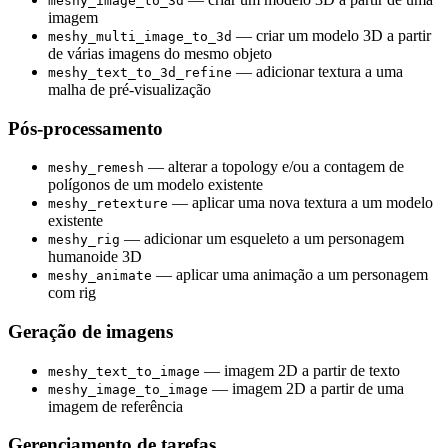
meshy_image_to_3d
imagem
— criar um modelo 3D a partir
meshy_multi_image_to_3d
de várias imagens do mesmo objeto
— adicionar textura a uma
meshy_text_to_3d_refine
malha de pré-visualização
Pós-processamento
— alterar a topology e/ou a contagem de
meshy_remesh
polígonos de um modelo existente
— aplicar uma nova textura a um modelo
meshy_retexture
existente
— adicionar um esqueleto a um personagem
meshy_rig
humanoide 3D
— aplicar uma animação a um personagem
meshy_animate
com rig
Geração de imagens
— imagem 2D a partir de texto
meshy_text_to_image
— imagem 2D a partir de uma
meshy_image_to_image
imagem de referência
Gerenciamento de tarefas