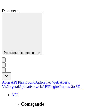
Documentos
Pesquisar documentos...
K
Abrir API Playground
Aplicativo Web Aberto
Visão geral
Aplicativo web
API
Plugins
Impressão 3D
API
Começando