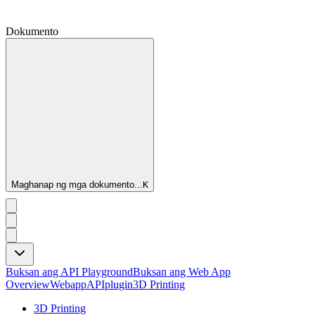
Dokumento
Maghanap ng mga dokumento...
K
Buksan ang API Playground
Buksan ang Web App
Overview
Webapp
API
plugin
3D Printing
3D Printing