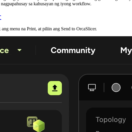
na nagpapahusay sa kahusayan ng iyong workflow.
r
ick ang menu na
Print
, at piliin ang
Send to OrcaSlicer
.