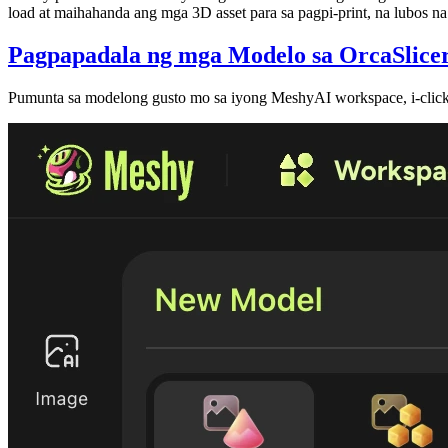
load at maihahanda ang mga 3D asset para sa pagpi-print, na lubos 
Pagpapadala ng mga Modelo sa OrcaSlice
Pumunta sa modelong gusto mo sa iyong
MeshyAI workspace
, i-cl