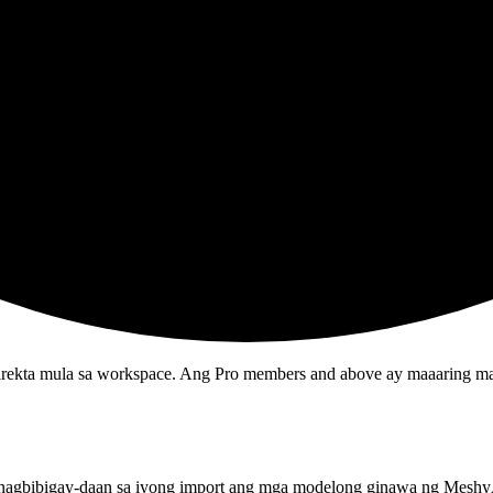
irekta mula sa workspace. Ang Pro members and above ay maaaring m
 nagbibigay-daan sa iyong import ang
mga modelong ginawa ng Meshy