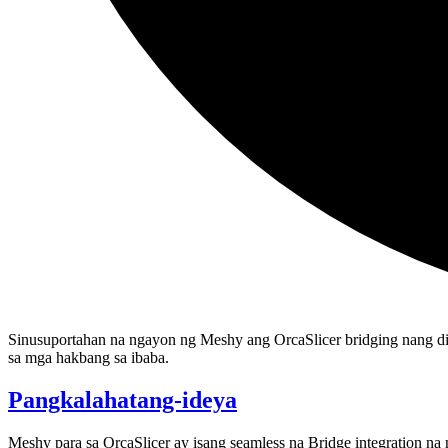
Sinusuportahan na ngayon ng Meshy ang OrcaSlicer bridging nang d
sa mga hakbang sa ibaba.
Pangkalahatang-ideya
Meshy para sa OrcaSlicer
ay isang seamless na Bridge integration na