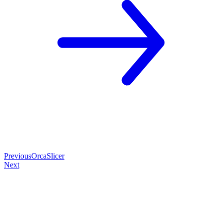
Previous
OrcaSlicer
Next