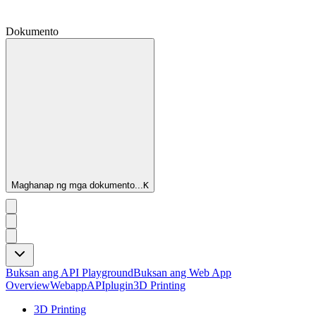
Dokumento
Maghanap ng mga dokumento...
K
Buksan ang API Playground
Buksan ang Web App
Overview
Webapp
API
plugin
3D Printing
3D Printing