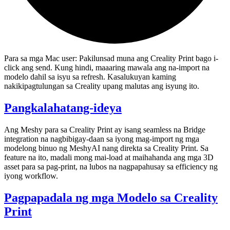
Para sa mga Mac user: Pakilunsad muna ang Creality Print bago i-
click ang send. Kung hindi, maaaring mawala ang na-import na
modelo dahil sa isyu sa refresh. Kasalukuyan kaming
nakikipagtulungan sa Creality upang malutas ang isyung ito.
Pangkalahatang-ideya
Ang
Meshy para sa Creality Print
ay isang seamless na Bridge
integration na nagbibigay-daan sa iyong mag-import ng
mga
modelong binuo ng MeshyAI
nang direkta sa Creality Print. Sa
feature na ito, madali mong mai-load at maihahanda ang mga 3D
asset para sa pag-print, na lubos na nagpapahusay sa efficiency ng
iyong workflow.
Pagpapadala ng mga Modelo sa Creality
Print