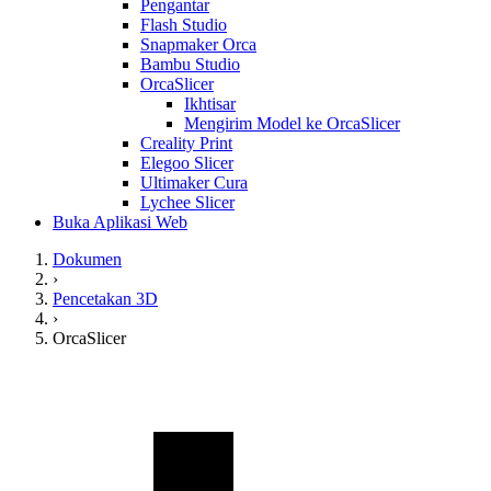
Pengantar
Flash Studio
Snapmaker Orca
Bambu Studio
OrcaSlicer
Ikhtisar
Mengirim Model ke OrcaSlicer
Creality Print
Elegoo Slicer
Ultimaker Cura
Lychee Slicer
Buka Aplikasi Web
Dokumen
›
Pencetakan 3D
›
OrcaSlicer