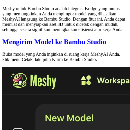
Meshy untuk Bambu Studio
adalah integrasi Bridge yang mulus
yang memungkinkan Anda mengimpor
model yang dihasilkan
MeshyAI
langsung ke Bambu Studio. Dengan fitur ini, Anda dapat
memuat dan menyiapkan aset 3D untuk dicetak dengan mudah,
sehingga secara signifikan meningkatkan efisiensi alur kerja Anda.
Mengirim Model ke Bambu Studio
Buka model yang Anda inginkan di
ruang kerja MeshyAI
Anda,
klik menu
Cetak
, lalu pilih
Kirim ke Bambu Studio
.