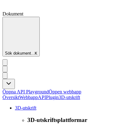
Dokument
Sök dokument...
K
Öppna API Playground
Öppen webbapp
Översikt
Webbapp
API
Plugin
3D-utskrift
3D-utskrift
3D-utskriftsplattformar