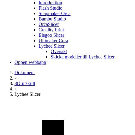
Introduktion
Flash Studio
Snapmaker Orca
Bambu Studio
OrcaSlicer
Creality Print
Elegoo Slicer
Ultimaker Cura
Lychee Slicer
Översikt
Skicka modeller till Lychee Slicer
Öppen webbapp
Dokument
›
3D-utskrift
›
Lychee Slicer