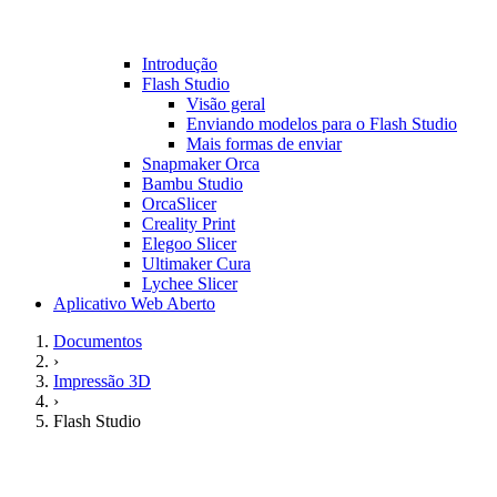
Introdução
Flash Studio
Visão geral
Enviando modelos para o Flash Studio
Mais formas de enviar
Snapmaker Orca
Bambu Studio
OrcaSlicer
Creality Print
Elegoo Slicer
Ultimaker Cura
Lychee Slicer
Aplicativo Web Aberto
Documentos
›
Impressão 3D
›
Flash Studio