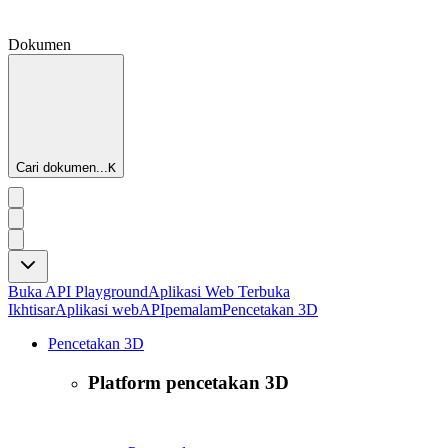
Dokumen
Cari dokumen...
K
Buka API Playground
Aplikasi Web Terbuka
Ikhtisar
Aplikasi web
API
pemalam
Pencetakan 3D
Pencetakan 3D
Platform pencetakan 3D