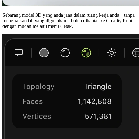
Sebarang model 3D yang anda jana dalam ruang kerja anda—tanpa
mengira kaedah yang digunakan—boleh dihantar ke Creality Print
dengan mudah melalui menu Cetak.