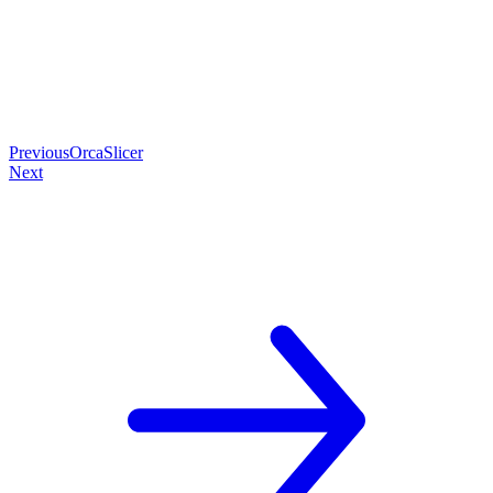
Previous
OrcaSlicer
Next