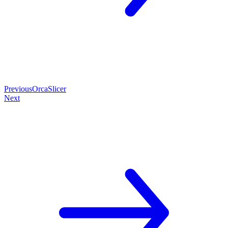
Previous
OrcaSlicer
Next