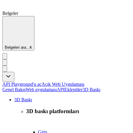
Belgeler
Belgeleri ara...
K
API Playground'u aç
Açık Web Uygulaması
Genel Bakış
Web uygulaması
API
Eklentiler
3D Baskı
3D Baskı
3D baskı platformları
Giriş